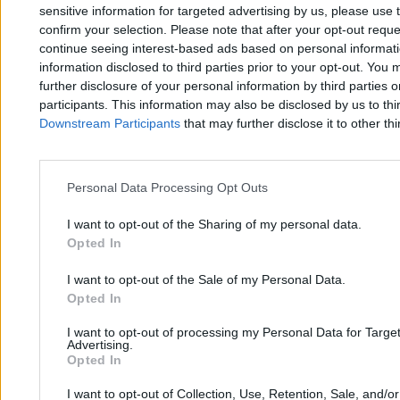
sensitive information for targeted advertising by us, please use 
obejrzysz już nawet meczu”
confirm your selection. Please note that after your opt-out req
continue seeing interest-based ads based on personal informatio
information disclosed to third parties prior to your opt-out. You 
Mateusz Chrobok
further disclosure of your personal information by third parties 
25.04.2026
13 min
participants. This information may also be disclosed by us to thi
Najpopularniejsze
Downstream Participants
that may further disclose it to other thi
1
Kontrowersyjna decyzja Sony. Gracze zapowiadają tydzień bez
PlayStation
Personal Data Processing Opt Outs
I want to opt-out of the Sharing of my personal data.
Opted In
I want to opt-out of the Sale of my Personal Data.
Opted In
Zero.pl
Tematy
I want to opt-out of processing my Personal Data for Targe
Advertising.
Redakcja
Biznes
Opted In
Newsletter
Opinie
I want to opt-out of Collection, Use, Retention, Sale, and/o