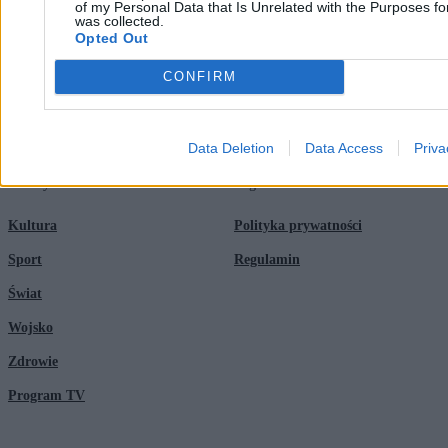
of my Personal Data that Is Unrelated with the Purposes for
Newsroom
Technologia
was collected.
Opted Out
Reklama
Kraj
CONFIRM
Kontakt
Moto
Nauka
Data Deletion
Data Access
Priva
Tematy
Regulamin
Kultura
Polityka prywatności
Sport
Regulamin
Świat
Wojsko
Zdrowie
Program TV