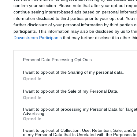
confirm your selection. Please note that after your opt-out req
continue seeing interest-based ads based on personal informatio
Szpital zapłaci karę za zabieg syna senatora.
information disclosed to third parties prior to your opt-out. You 
„Pójdą na to pieniądze podatników”
further disclosure of your personal information by third parties 
participants. This information may also be disclosed by us to thi
Downstream Participants
that may further disclose it to other thi
Paweł Żurek
06.05.2026
4 min
Personal Data Processing Opt Outs
I want to opt-out of the Sharing of my personal data.
Opted In
I want to opt-out of the Sale of my Personal Data.
Opted In
Zero.pl
Tematy
I want to opt-out of processing my Personal Data for Targe
Advertising.
Redakcja
Biznes
Opted In
Newsletter
Opinie
I want to opt-out of Collection, Use, Retention, Sale, and/o
of my Personal Data that Is Unrelated with the Purposes for
Newsroom
Technologia