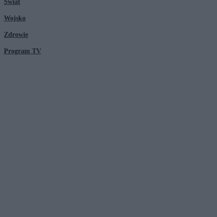
Świat
Wojsko
Zdrowie
Program TV
© 2026 Kanał Zero Spółka Akcyjna