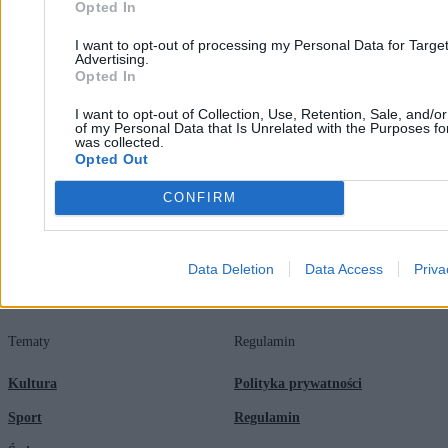
Opted In
I want to opt-out of processing my Personal Data for Targe
Advertising.
Zero.pl
Tematy
Opted In
Redakcja
Biznes
I want to opt-out of Collection, Use, Retention, Sale, and/o
of my Personal Data that Is Unrelated with the Purposes for
Newsletter
Opinie
was collected.
Opted Out
Newsroom
Technologia
CONFIRM
Reklama
Kraj
Kontakt
Moto
Data Deletion
Data Access
Priva
Nauka
Tematy
Regulamin
Kultura
Polityka prywatności
Sport
Regulamin