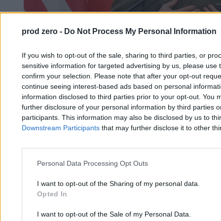
prod zero -
Do Not Process My Personal Information
If you wish to opt-out of the sale, sharing to third parties, or pr
sensitive information for targeted advertising by us, please use 
Ważne stanowisko dla Polaka w NATO. Co dalej z
confirm your selection. Please note that after your opt-out req
cyberwojskiem?
continue seeing interest-based ads based on personal informatio
information disclosed to third parties prior to your opt-out. You 
further disclosure of your personal information by third parties 
Anna Wittenberg
participants. This information may also be disclosed by us to thi
17.03.2026
Downstream Participants
that may further disclose it to other thi
2 min
Najpopularniejsze
1
Czy cyberwojsko umie strzelać? Pierwszy wywiad gen. Molendy
Personal Data Processing Opt Outs
po nominacji w NATO
I want to opt-out of the Sharing of my personal data.
Opted In
I want to opt-out of the Sale of my Personal Data.