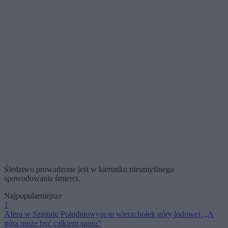
Śledztwo prowadzone jest w kierunku nieumyślnego
spowodowania śmierci.
Najpopularniejsze
1
Afera w Szpitalu Południowym to wierzchołek góry lodowej. „A
góra może być całkiem spora”