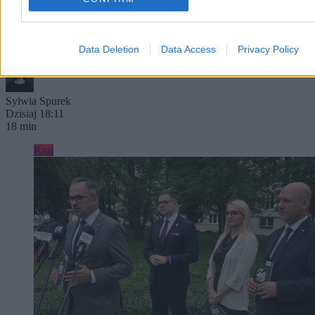
osobistą, rodzinną, życiową? Kogo i dlaczego boli to, że państwo
nazwie rzeczy po imieniu: małżeństwo – dwie osoby, wspólne
życie, wspólna odpowiedzialność? Kto właściwie boi się
małżeństwa dwóch mężczyzn albo dwóch kobiet?
Data Deletion
Data Access
Privacy Policy
Sylwia Spurek
Dzisiaj 18:11
18 min
Kraj