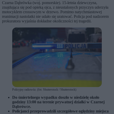
Czarna Dąbrówka (woj. pomorskie). 15-letnia dziewczyna,
znajdująca się pod opieką ojca, z nieustalonych przyczyn uderzyła
motocyklem crossowym w drzewo. Pomimo natychmiastowej
reanimacji nastolatki nie udało się uratować. Policja pod nadzorem
prokuratora wyjaśnia dokładne okoliczności tej tragedii.
Policyjny radiowóz. (fot. Shutterstock / Shutterstock)
Do śmiertelnego wypadku doszło w niedzielę około
godziny 13:00 na terenie prywatnej działki w Czarnej
Dąbrówce.
Policjanci przeprowadzili szczegółowe oględziny miejsca