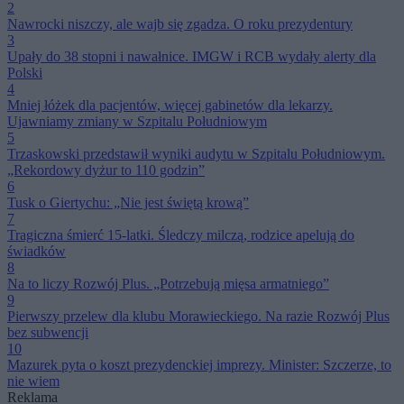
2
Nawrocki niszczy, ale wajb się zgadza. O roku prezydentury
3
Upały do 38 stopni i nawałnice. IMGW i RCB wydały alerty dla
Polski
4
Mniej łóżek dla pacjentów, więcej gabinetów dla lekarzy.
Ujawniamy zmiany w Szpitalu Południowym
5
Trzaskowski przedstawił wyniki audytu w Szpitalu Południowym.
„Rekordowy dyżur to 110 godzin”
6
Tusk o Giertychu: „Nie jest świętą krową”
7
Tragiczna śmierć 15-latki. Śledczy milczą, rodzice apelują do
świadków
8
Na to liczy Rozwój Plus. „Potrzebują mięsa armatniego”
9
Pierwszy przelew dla klubu Morawieckiego. Na razie Rozwój Plus
bez subwencji
10
Mazurek pyta o koszt prezydenckiej imprezy. Minister: Szczerze, to
nie wiem
Reklama