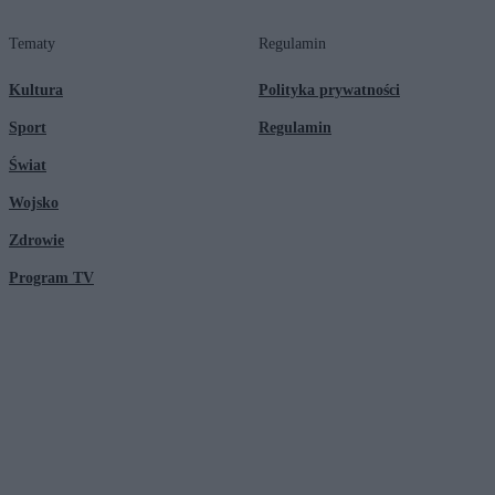
Tematy
Regulamin
Kultura
Polityka prywatności
Sport
Regulamin
Świat
Wojsko
Zdrowie
Program TV
© 2026 Kanał Zero Spółka Akcyjna