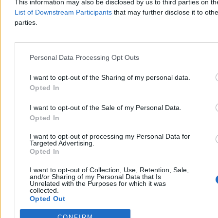
This information may also be disclosed by us to third parties on t
List of Downstream Participants
that may further disclose it to othe
parties.
Kraj
Personal Data Processing Opt Outs
I want to opt-out of the Sharing of my personal data.
Opted In
I want to opt-out of the Sale of my Personal Data.
Opted In
I want to opt-out of processing my Personal Data for
Targeted Advertising.
Opted In
I want to opt-out of Collection, Use, Retention, Sale,
and/or Sharing of my Personal Data that Is
Unrelated with the Purposes for which it was
Kto się boi małżeństwa dwóch mężczyzn (albo
collected.
małżeństwa dwóch kobiet)?
Opted Out
Komu szkodzi to, że państwo uzna więź, która już istnieje: prawną,
CONFIRM