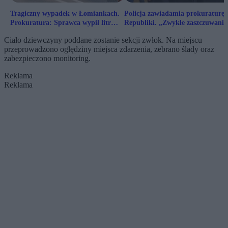
Tragiczny wypadek w Łomiankach.
Policja zawiadamia prokuraturę 
Prokuratura: Sprawca wypił litr
Republiki. „Zwykłe zaszczuwanie
wódki, miał sądowe zakazy
policjantów”
Ciało dziewczyny poddane zostanie sekcji zwłok. Na miejscu
przeprowadzono oględziny miejsca zdarzenia, zebrano ślady oraz
zabezpieczono monitoring.
Reklama
Reklama