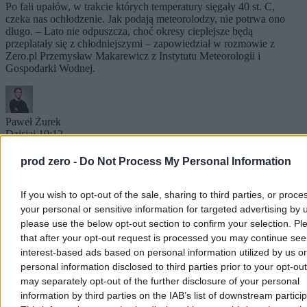
Po fali upałów, w trakcie których temperatury sięgały 40 st. C,
czeka nas ochłodzenie. Jak podają meteorolodzy, nie potrwa ono
długo. – Lato nie odpuszcza, choć okresy cieplejsze będą
przeplatały się z chłodniejszymi – zapowiedział w rozmowie z
Zero.pl Przemysław Makarewicz z Instytutu Meteorologii i
Gospodarki Wodnej.
Paweł Żurek
Dzisiaj 19:12
4 min
Reklama
prod zero -
Do Not Process My Personal Information
Reklama
If you wish to opt-out of the sale, sharing to third parties, or proce
your personal or sensitive information for targeted advertising by 
please use the below opt-out section to confirm your selection. Pl
that after your opt-out request is processed you may continue see
interest-based ads based on personal information utilized by us or
personal information disclosed to third parties prior to your opt-ou
may separately opt-out of the further disclosure of your personal
information by third parties on the IAB’s list of downstream partici