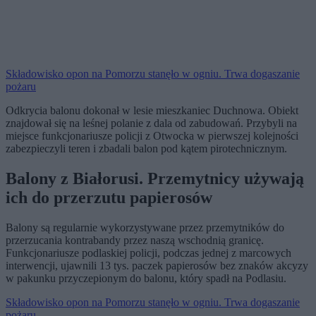
Składowisko opon na Pomorzu stanęło w ogniu. Trwa dogaszanie
pożaru
Odkrycia balonu dokonał w lesie mieszkaniec Duchnowa. Obiekt
znajdował się na leśnej polanie z dala od zabudowań. Przybyli na
miejsce funkcjonariusze policji z Otwocka w pierwszej kolejności
zabezpieczyli teren i zbadali balon pod kątem pirotechnicznym.
Balony z Białorusi. Przemytnicy używają
ich do przerzutu papierosów
Balony są regularnie wykorzystywane przez przemytników do
przerzucania kontrabandy przez naszą wschodnią granicę.
Funkcjonariusze podlaskiej policji, podczas jednej z marcowych
interwencji, ujawnili 13 tys. paczek papierosów bez znaków akcyzy
w pakunku przyczepionym do balonu, który spadł na Podlasiu.
Składowisko opon na Pomorzu stanęło w ogniu. Trwa dogaszanie
pożaru