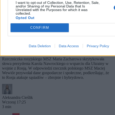
I want to opt-out of Collection, Use, Retention, Sale,
and/or Sharing of my Personal Data that Is
Unrelated with the Purposes for which it was
collected.
Opted Out
CONFIRM
Rzecznik MSZ odpowiada Zacharowej. „Czas na
Data Deletion
Data Access
Privacy Policy
fakty”
Rzeczniczka rosyjskiego MSZ Maria Zacharowa skrytykowała
słowa prezydenta Karola Nawrockiego o wsparciu dla Ukrainy w
wojnie z Rosją. W odpowiedzi rzecznik polskiego MSZ Maciej
Wewiór przywołał dane gospodarcze i społeczne, podkreślając, że
to Rosja atakuje sąsiadów – zbrojnie i hybrydowo.
Aleksandra Cieślik
Wczoraj 17:25
3 min