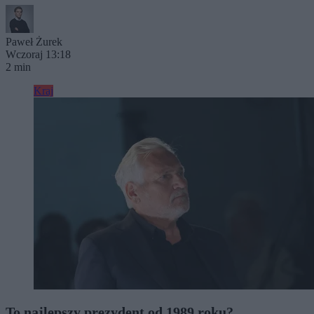
Paweł Żurek
Wczoraj 13:18
2 min
Kraj
To najlepszy prezydent od 1989 roku?