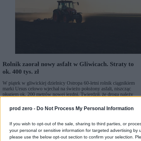
Rolnik zaorał nowy asfalt w Gliwicach. Straty to
ok. 400 tys. zł
W piątek w gliwickiej dzielnicy Ostropa 60-letni rolnik ciągnikiem
marki Ursus celowo wjechał na świeżo położony asfalt, niszcząc
pługiem ok. 200 metrów nowej jezdni. Twierdził, że droga należy
do niego. Policja zatrzymała go na gorącym uczynku. Straty
oszacowano wstępnie na ok. 400 tys. zł.
prod zero -
Do Not Process My Personal Information
If you wish to opt-out of the sale, sharing to third parties, or proce
Aleksandra Cieślik
your personal or sensitive information for targeted advertising by 
Wczoraj 18:17
please use the below opt-out section to confirm your selection. Pl