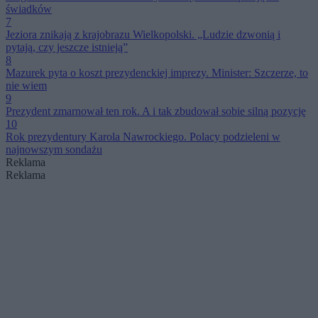
świadków
7
Jeziora znikają z krajobrazu Wielkopolski. „Ludzie dzwonią i
pytają, czy jeszcze istnieją”
8
Mazurek pyta o koszt prezydenckiej imprezy. Minister: Szczerze, to
nie wiem
9
Prezydent zmarnował ten rok. A i tak zbudował sobie silną pozycję
10
Rok prezydentury Karola Nawrockiego. Polacy podzieleni w
najnowszym sondażu
Reklama
Reklama