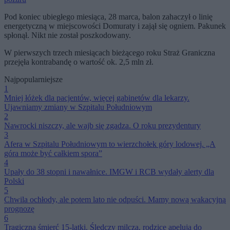
Pod koniec ubiegłego miesiąca, 28 marca, balon zahaczył o linię
energetyczną w miejscowości Domuraty i zajął się ogniem. Pakunek
spłonął. Nikt nie został poszkodowany.
W pierwszych trzech miesiącach bieżącego roku Straż Graniczna
przejęła kontrabandę o wartość ok. 2,5 mln zł.
Najpopularniejsze
1
Mniej łóżek dla pacjentów, więcej gabinetów dla lekarzy.
Ujawniamy zmiany w Szpitalu Południowym
2
Nawrocki niszczy, ale wajb się zgadza. O roku prezydentury
3
Afera w Szpitalu Południowym to wierzchołek góry lodowej. „A
góra może być całkiem spora”
4
Upały do 38 stopni i nawałnice. IMGW i RCB wydały alerty dla
Polski
5
Chwila ochłody, ale potem lato nie odpuści. Mamy nową wakacyjną
prognozę
6
Tragiczna śmierć 15-latki. Śledczy milczą, rodzice apelują do