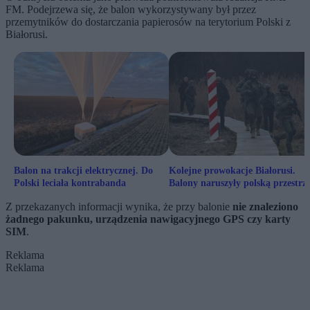
FM. Podejrzewa się, że balon wykorzystywany był przez
przemytników do dostarczania papierosów na terytorium Polski z
Białorusi.
Balon na trakcji elektrycznej. Do
Kolejne prowokacje Białorusi.
Polski leciała kontrabanda
Balony naruszyły polską przestrz
powietrzną
Z przekazanych informacji wynika, że przy balonie
nie znaleziono
żadnego pakunku, urządzenia nawigacyjnego GPS czy karty
SIM
.
Reklama
Reklama