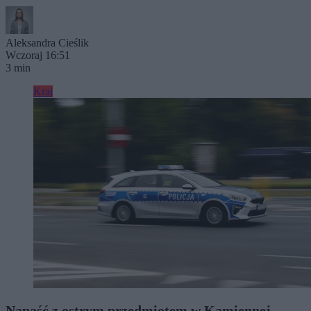
Aleksandra Cieślik
Wczoraj 16:51
3 min
Kraj
Napaść z ostrym przedmiotem w Kamiennej