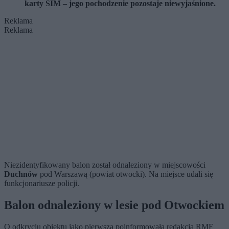
karty SIM – jego pochodzenie pozostaje niewyjaśnione.
Reklama
Reklama
Niezidentyfikowany balon został odnaleziony w miejscowości
Duchnów
pod Warszawą (powiat otwocki). Na miejsce udali się
funkcjonariusze policji.
Balon odnaleziony w lesie pod Otwockiem
O odkryciu obiektu jako pierwsza poinformowała redakcja RMF