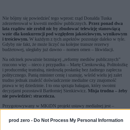
Nie bójmy się powiedzieć tego wprost: rząd Donalda Tuska
zdezerterował w kwestii mediów publicznych.
Przez ponad dwa
lata rządów nie zrobił nic by zbudować telewizję stanowiącą
wzór dla konkurencji pod względem jakościowym, wynikowym
i treściowym.
W każdym z tych aspektów pozostaje daleko w tyle.
Gdyby nie fakt, że może liczyć na kolejne transze rezerwy
budżetowej, uległaby już dawno – nomen omen – likwidacji.
Na odcinek poważnie brzmiącej „reformy mediów publicznych”
rzucono więc – nieco z przypadku – Martę Cienkowską. Politolożkę
i producentkę teatralną, niedoszłą posłankę bez żadnego zaplecza
politycznego. Panią minister cenię i szanuję, wśród wielu jej zalet
trudno jednak znaleźć doświadczenie medialne czy znajomość
prawa w tej dziedzinie. I to ona sprząta bałagan, który swoimi
decyzjami pozostawił Bartłomiej Sienkiewicz.
Misja trudna – żeby
nie powiedzieć: straceńcza.
Przygotowywany w MKiDN projekt ustawy medialnej jest –
mówiąc eufemistycznie – mocno niedoskonały. Zakładając nawet,
że Ministerstwo Finansów zgodzi się na likwidację abonamentu rtv i
prod zero -
Do Not Process My Personal Information
finansowanie mediów z budżetu państwa (co wcale nie jest takie
oczywiste), kolejne problemy czekają tuż za rogiem. Jednym z nich