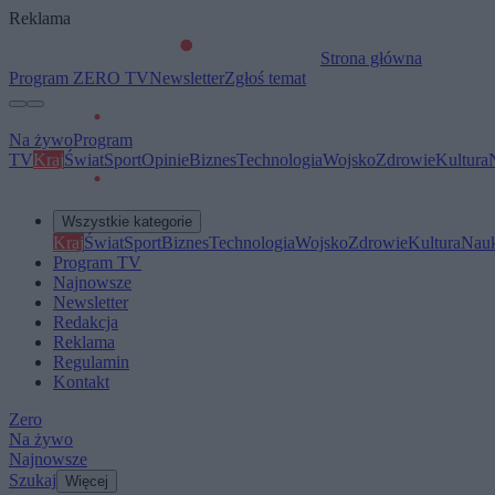
Reklama
Strona główna
Program ZERO TV
Newsletter
Zgłoś temat
Na żywo
Program
TV
Kraj
Świat
Sport
Opinie
Biznes
Technologia
Wojsko
Zdrowie
Kultura
Wszystkie kategorie
Kraj
Świat
Sport
Biznes
Technologia
Wojsko
Zdrowie
Kultura
Nau
Program TV
Najnowsze
Newsletter
Redakcja
Reklama
Regulamin
Kontakt
Zero
Na żywo
Najnowsze
Szukaj
Więcej