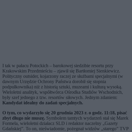
I tak w pałacu Potockich – barokowej siedzibie resortu przy
Krakowskim Przedmieściu – zjawił się Bartłomiej Sienkiewicz.
Polityczny outsider, kojarzony raczej ze służbami specjalnymi (w
dawnym Urzędzie Ochrony Państwa dorobił się stopnia
podpułkownika) niż z historią sztuki, muzeami i kulturą wysoką.
Wieloletni analityk, współtwórca Ośrodka Studiów Wschodnich,
były szef jednego z tzw. resortów siłowych. Jednym zdaniem:
Kandydat idealny do zadań specjalnych.
O tym, co wydarzyło się 20 grudnia 2023 r. o godz. 11:18, pisać
zbyt długo nie muszę.
Symbolem tamtych wydarzeń stał się Marek
Formela, wieloletni działacz SLD i redaktor naczelny „Gazety
Gdańskiej”. To on, nieświadomie, pożegnał widzów „starego” TVP