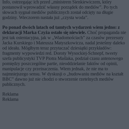
Info, ostrzegając ich przed „ministrem Sienkiewiczem, który
postanowił wprowadzić własny porządek do mediów”. Po tych
słowach sygnał mediów publicznych został odcięty na długie
godziny. Wieczorem nastała już „czysta woda”.
Po ponad dwóch latach od tamtych wydarzeń wiem jedno: z
deklaracji Marka Czyża ostało się niewiele.
Choć propaganda nie
jest tak ostentacyjna, jak w „Wiadomościach” za czasów prezesury
Jacka Kurskiego i Mateusza Matyszkowicza, nadal jesteśmy daleko
od ideału. Mógłbym teraz przytaczać dziesiątki przykładów:
fragmenty wypowiedzi red. Doroty Wysockiej-Schnepf, tweety
szefa publicystyki TVP Piotra Maślaka, podział czasu antenowego
pomiędzy poszczególne partie, nieoddzielanie faktów od opinii,
manipulacje czy przeinaczenia. Wiem jednak, że nie ma to
najmniejszego sensu. W dyskusji o „budowaniu mediów na kształt
BBC” dawno już nie chodzi o stworzenie rzetelnych mediów
publicznych.
Reklama
Reklama