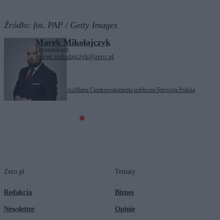
Źródło:
fot. PAP / Getty Images
Marek Mikołajczyk
Dziennikarz
marek.mikolajczyk@zero.pl
Tagi:
Bartłomiej Sienkiewicz
Marta Cienkowska
media publiczne
Telewizja Polska
Zero.pl
Tematy
Redakcja
Biznes
Newsletter
Opinie