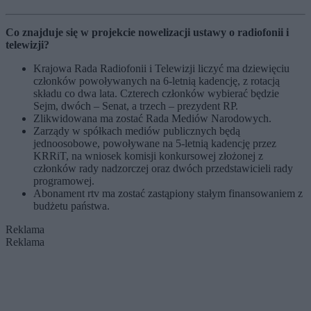
Co znajduje się w projekcie nowelizacji ustawy o radiofonii i
telewizji?
Krajowa Rada Radiofonii i Telewizji liczyć ma dziewięciu
członków powoływanych na 6-letnią kadencję, z rotacją
składu co dwa lata.
Czterech członków wybierać będzie
Sejm, dwóch – Senat, a trzech – prezydent RP.
Zlikwidowana ma zostać Rada Mediów Narodowych.
Zarządy w spółkach mediów publicznych będą
jednoosobowe,
powoływane na 5-letnią kadencję przez
KRRiT
, na wniosek komisji konkursowej złożonej z
członków rady nadzorczej oraz dwóch przedstawicieli rady
programowej.
Abonament rtv ma zostać zastąpiony stałym finansowaniem z
budżetu państwa.
Reklama
Reklama