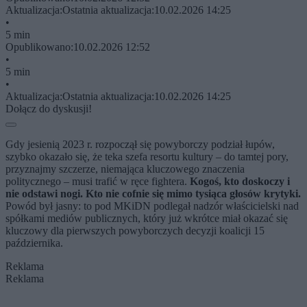
Aktualizacja:
Ostatnia aktualizacja:
10.02.2026 14:25
•
5 min
Opublikowano:
10.02.2026 12:52
•
5 min
•
Aktualizacja:
Ostatnia aktualizacja:
10.02.2026 14:25
Dołącz do dyskusji!
Gdy jesienią 2023 r. rozpoczął się powyborczy podział łupów,
szybko okazało się, że teka szefa resortu kultury – do tamtej pory,
przyznajmy szczerze, niemająca kluczowego znaczenia
politycznego – musi trafić w ręce fightera.
Kogoś, kto doskoczy i
nie odstawi nogi. Kto nie cofnie się mimo tysiąca głosów krytyki.
Powód był jasny: to pod MKiDN podlegał nadzór właścicielski nad
spółkami mediów publicznych, który już wkrótce miał okazać się
kluczowy dla pierwszych powyborczych decyzji koalicji 15
października.
Reklama
Reklama