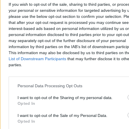
jest głowa państwa.
If you wish to opt-out of the sale, sharing to third parties, or proce
your personal or sensitive information for targeted advertising by 
Reklama
please use the below opt-out section to confirm your selection. Pl
Reklama
that after your opt-out request is processed you may continue see
interest-based ads based on personal information utilized by us or
personal information disclosed to third parties prior to your opt-ou
may separately opt-out of the further disclosure of your personal
information by third parties on the IAB’s list of downstream partici
This information may also be disclosed by us to third parties on t
List of Downstream Participants
that may further disclose it to othe
parties.
Personal Data Processing Opt Outs
Wbrew
twierdzeniom pani minister z wywiadu na Zero.pl
, Karol
I want to opt-out of the Sharing of my personal data.
Nawrocki wcale nie musi być entuzjastą pomysłu, aby rząd Donalda
Tuska meblował mu Krajową Radę Radiofonii i Telewizji, znosił
Opted In
Radę Mediów Narodowych (stworzoną za czasów rządu
Zjednoczonej Prawicy) czy wycofywał kłopotliwą dla rządu
I want to opt-out of the Sale of my Personal Data.
likwidację spółek medialnych.
Opted In
A gdyby jednak – z jakichś powodów – Karol Nawrocki podpisał