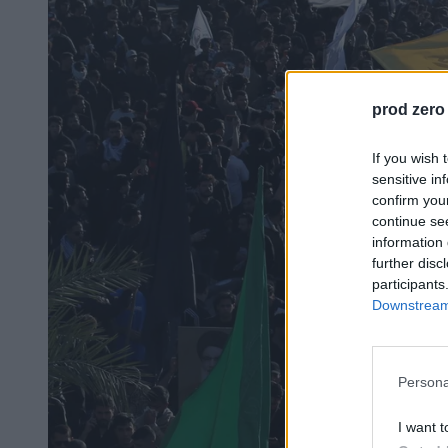
prod zero
If you wish 
sensitive in
confirm you
continue se
information 
further disc
participants
Downstream 
Persona
I want t