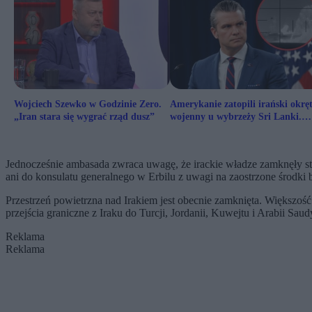
Wojciech Szewko w Godzinie Zero.
Amerykanie zatopili irański okrę
„Iran stara się wygrać rząd dusz”
wojenny u wybrzeży Sri Lanki.
Wzrosła liczba zabitych
Jednocześnie ambasada zwraca uwagę, że irackie władze zamknęły 
ani do konsulatu generalnego w Erbilu z uwagi na zaostrzone środki
Przestrzeń powietrzna nad Irakiem jest obecnie zamknięta. Większość
przejścia graniczne z Iraku do Turcji, Jordanii, Kuwejtu i Arabii Saudy
Reklama
Reklama