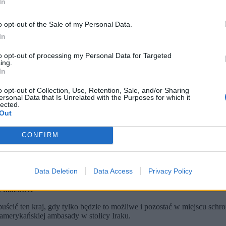
In
o opt-out of the Sale of my Personal Data.
In
to opt-out of processing my Personal Data for Targeted
ing.
In
o opt-out of Collection, Use, Retention, Sale, and/or Sharing
ersonal Data that Is Unrelated with the Purposes for which it
lected.
Out
CONFIRM
 amerykańsko-izraelskich. (fot. CEERWAN AZIZ / PAP)
Data Deletion
Data Access
Privacy Policy
kańskich protestów.
 atakami ambasada USA w Bagdadzie wydała komunikat skierowa
o możliwe.
ć ten kraj, gdy tylko będzie to możliwe i pozostać w miejscu schron
 amerykańskiej ambasady w stolicy Iraku.