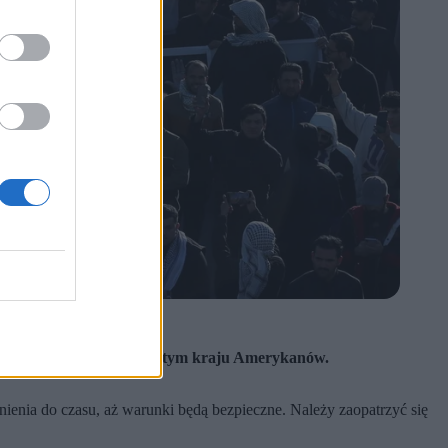
ny do przebywających w tym kraju Amerykanów.
ienia do czasu, aż warunki będą bezpieczne. Należy zaopatrzyć się