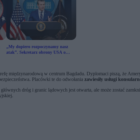
t
„My dopiero rozpoczynamy nasz
atak”. Sekretarz obrony USA o
scenariuszu dla Iranu
strefę międzynarodową w centrum Bagdadu. Dyplomaci piszą, że Amer
 bezpieczeństwa. Placówki te do odwołania
zawiesiły usługi konsularn
 głównych dróg i granic lądowych jest otwarta, ale może zostać zamkn
jskiej.