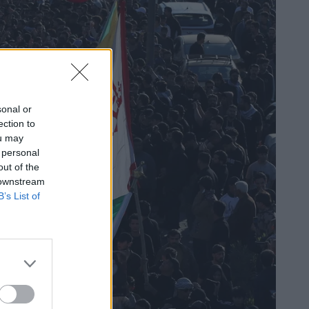
sonal or
ection to
ou may
 personal
out of the
 downstream
B’s List of