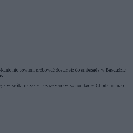
ykanie nie powinni próbować dostać się do ambasady w Bagdadzie
e.
ięta w krótkim czasie – ostrzeżono w komunikacie. Chodzi m.in. o