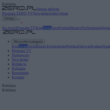
Reklama
Strona główna
Program ZERO TV
Newsletter
Zgłoś temat
Zaloguj
Na żywo
Program TV
Kraj
Świat
Sport
Opinie
Biznes
Technologia
Wojsk
Wszystkie kategorie
Kraj
Świat
Sport
Biznes
Technologia
Wojsko
Zdrowie
Kultura
Nau
Program TV
Najnowsze
Newsletter
Redakcja
Reklama
Regulamin
Kontakt
Reklama
Reklama