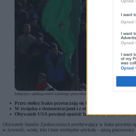
Opted 
I want t
Opted 
I want 
Advertis
Opted 
I want t
of my P
was col
Opted 
Irakijczycy opłakują śmierć irańskiego przywódcy Alego Chameneiego po atakach
Przez stolicę Iraku przetaczają się kolejne fale antyamery
W związku z demonstracjami i z obawy przed kolejnymi
Obywatele USA powinni opuścić Irak, kiedy tylko będzie t
Obywatele Stanów Zjednoczonych przebywający w Iraku powinni opuści
w żywność, wodę, leki i inne niezbędne artykuły – piszą pracownicy