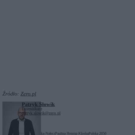
Źródło:
Zero.pl
Patryk Słowik
Dziennikarz
patryk.slowik@zero.pl
Tagi:
Katarzyna Pełczyńska-Nałęcz
Paulina Hennig-Kloska
Polska 2050