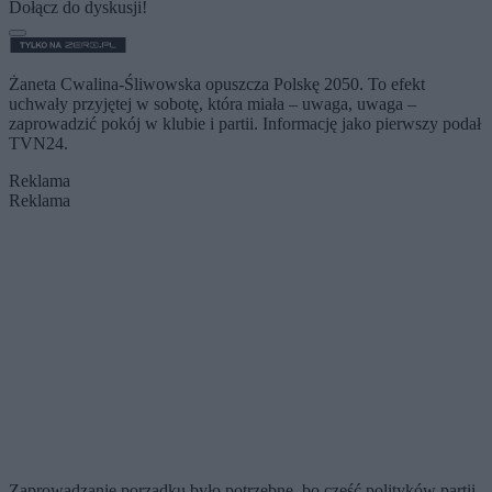
Dołącz do dyskusji!
Żaneta Cwalina-Śliwowska opuszcza Polskę 2050. To efekt
uchwały przyjętej w sobotę, która miała – uwaga, uwaga –
zaprowadzić pokój w klubie i partii. Informację jako pierwszy podał
TVN24.
Reklama
Reklama
Zaprowadzanie porządku było potrzebne, bo część polityków partii