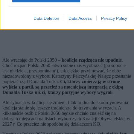
Data Deletion
Data Access
Privacy Policy
Ale wracając do Polski 2050 –
koalicja rządząca nie upadnie
.
Choć rozpad Polski 2050 łatwo sobie dziś wyobrazić (po sobocie
jest niedziela, przypominam!), tak ciężko przyjmować, że obóz
niezadowolony z wyboru Katarzyny Pełczyńskiej-Nałęcz przestanie
popierać rząd Donalda Tuska.
Ci, którzy zmierzają w stronę
wyjścia z partii, są przecież za mocniejszą integracją z ekipą
Donalda Tuska niż ci, którzy partyjne wybory wygrali
.
Ale sytuacja w koalicji się zmieni. I tak trudna do skoordynowania
koalicja stanie się jeszcze trudniejsza do trzymania w ryzach. A
kilkanaście osób z Polski 2050 będzie chciało znaleźć się na
dobrych miejscach na listach wyborczych Koalicji Obywatelskiej w
2027 r. Co przecież nie spodoba się działaczom KO.