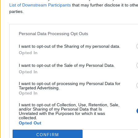
którzy w 2023 r. szli do Sejmu z hasłem potrzeby poskładania
List of Downstream Participants
that may further disclose it to othe
Polski i zakończenia plemiennych podziałów, sami podzielą się
parties.
na dwa plemiona
" – napisałem wówczas.
Zmiana dla koalicji rządzącej
Personal Data Processing Opt Outs
I żeby była jasność: to nie tak, że jestem genialnym analitykiem
I want to opt-out of the Sharing of my personal data.
polskiej sceny politycznej. To też wcale nie jest tak, że udało mi się
Opted In
akurat trafić w wariant, który właśnie się ziszcza.
Raczej należy przyjąć, że
moja analiza była na poziomie
I want to opt-out of the Sale of my Personal Data.
spostrzeżenia, że po poniedziałku przychodzi wtorek, że gdy
Opted In
deszcz pada, jest mokro
. Albo, że gdy Ryszard Terlecki z
Sebastianem Kaletą spotkają się w Sejmie, Jarosław Kaczyński
I want to opt-out of processing my Personal Data for
będzie musiał wzywać do siebie Radosława Fogla, aby wysłać do
Targeted Advertising.
wszystkich przedstawicieli partii tweeta z groźbą pozbawienia
Opted In
miejsc na listach wyborczych w 2027 r., jeśli ci dalej będą brać się
za łby.
I want to opt-out of Collection, Use, Retention, Sale,
and/or Sharing of my Personal Data that Is
Reklama
Unrelated with the Purposes for which it was
collected.
Reklama
Opted Out
CONFIRM