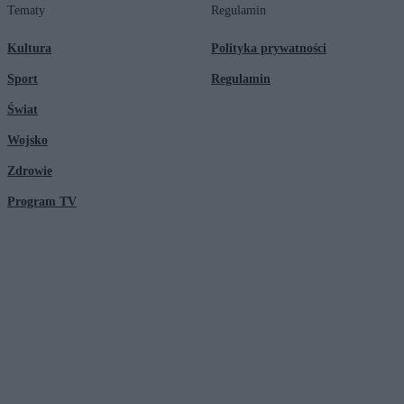
Tematy
Regulamin
Kultura
Polityka prywatności
Sport
Regulamin
Świat
Wojsko
Zdrowie
Program TV
© 2026 Kanał Zero Spółka Akcyjna