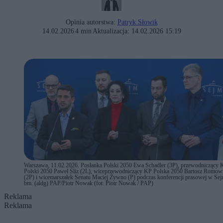
Opinia autorstwa:
Patryk Słowik
14.02.2026
4 min
Aktualizacja:
14.02.2026 15:19
Warszawa, 11.02.2026. Posłanka Polski 2050 Ewa Schadler (3P), przewodniczący 
Polski 2050 Paweł Śliz (2L), wiceprzewodniczący KP Polska 2050 Bartosz Romow
(2P) i wicemarszałek Senatu Maciej Żywno (P) podczas konferencji prasowej w Sej
bm. (aldg) PAP/Piotr Nowak (fot. Piotr Nowak / PAP)
Reklama
Reklama