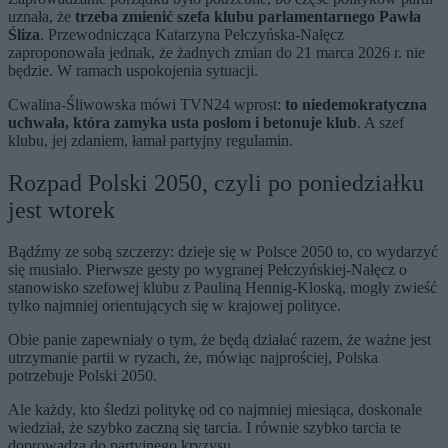
uznała, że
trzeba zmienić szefa klubu parlamentarnego Pawła
Śliza
. Przewodnicząca Katarzyna Pełczyńska-Nałęcz
zaproponowała jednak, że żadnych zmian do 21 marca 2026 r. nie
będzie. W ramach uspokojenia sytuacji.
Cwalina-Śliwowska mówi TVN24 wprost:
to niedemokratyczna
uchwała, która zamyka usta posłom i betonuje klub
. A szef
klubu, jej zdaniem, łamał partyjny regulamin.
Rozpad Polski 2050, czyli po poniedziałku
jest wtorek
Bądźmy ze sobą szczerzy: dzieje się w Polsce 2050 to, co wydarzyć
się musiało. Pierwsze gesty po wygranej Pełczyńskiej-Nałęcz o
stanowisko szefowej klubu z Pauliną Hennig-Kloską, mogły zwieść
tylko najmniej orientujących się w krajowej polityce.
Obie panie zapewniały o tym, że będą działać razem, że ważne jest
utrzymanie partii w ryzach, że, mówiąc najprościej, Polska
potrzebuje Polski 2050.
Ale każdy, kto śledzi politykę od co najmniej miesiąca, doskonale
wiedział, że szybko zaczną się tarcia. I równie szybko tarcia te
doprowadzą do partyjnego kryzysu.