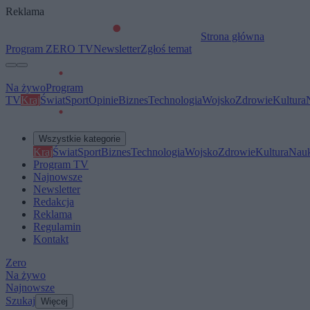
Reklama
Strona główna
Program ZERO TV
Newsletter
Zgłoś temat
Na żywo
Program
TV
Kraj
Świat
Sport
Opinie
Biznes
Technologia
Wojsko
Zdrowie
Kultura
Wszystkie kategorie
Kraj
Świat
Sport
Biznes
Technologia
Wojsko
Zdrowie
Kultura
Nau
Program TV
Najnowsze
Newsletter
Redakcja
Reklama
Regulamin
Kontakt
Zero
Na żywo
Najnowsze
Szukaj
Więcej