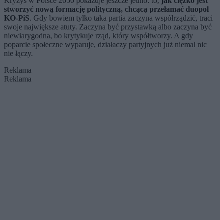
Kryzys w Polsce 2050 pokazuje jeszcze jedno: to,
jak ciężko jest
stworzyć nową formację polityczną, chcącą przełamać duopol
KO-PiS
. Gdy bowiem tylko taka partia zaczyna współrządzić, traci
swoje największe atuty. Zaczyna być przystawką albo zaczyna być
niewiarygodna, bo krytykuje rząd, który współtworzy. A gdy
poparcie społeczne wyparuje, działaczy partyjnych już niemal nic
nie łączy.
Reklama
Reklama