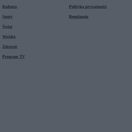
Kultura
Polityka prywatności
Sport
Regulamin
Świat
Wojsko
Zdrowie
Program TV
© 2026 Kanał Zero Spółka Akcyjna