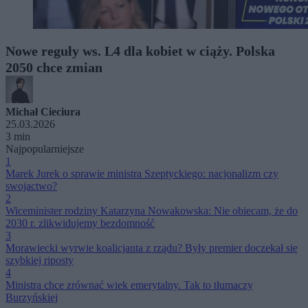
Nowe reguły ws. L4 dla kobiet w ciąży. Polska
2050 chce zmian
Michał Cieciura
25.03.2026
3 min
Najpopularniejsze
1
Marek Jurek o sprawie ministra Szeptyckiego: nacjonalizm czy
swojactwo?
2
Wiceminister rodziny Katarzyna Nowakowska: Nie obiecam, że do
2030 r. zlikwidujemy bezdomność
3
Morawiecki wyrwie koalicjanta z rządu? Były premier doczekał się
szybkiej riposty
4
Ministra chce zrównać wiek emerytalny. Tak to tłumaczy
Burzyńskiej