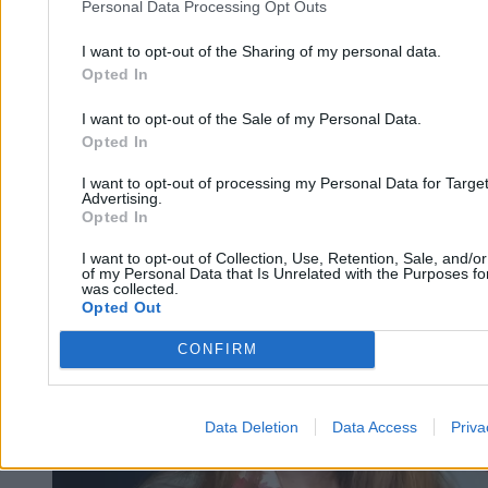
Personal Data Processing Opt Outs
bezdomność
I want to opt-out of the Sharing of my personal data.
Opted In
Marek Mikołajczyk
11.04.2026
I want to opt-out of the Sale of my Personal Data.
23 min
Opted In
Kraj
I want to opt-out of processing my Personal Data for Targe
Advertising.
Opted In
I want to opt-out of Collection, Use, Retention, Sale, and/o
of my Personal Data that Is Unrelated with the Purposes for
was collected.
Opted Out
CONFIRM
Data Deletion
Data Access
Priva