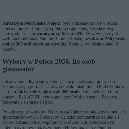
Katarzyna Pełczyńska-Nałęcz
, była ambasadorka RP w Rosji i
obecna minister funduszy i polityki regionalnej, została nową
przewodniczącą
ugrupowania
Polska 2050
. W wewnętrznych
wyborach pokonała
Paulinę Hennig-Kloskę
,
uzyskując 350 głosów
wobec 309 oddanych na rywalkę
. Różnica wyniosła ponad 40
głosów.
Wybory w Polsce 2050. Ile osób
głosowało?
Głosowanie odbyło się w sobotę – rozpoczęło się o godz. 16 i
zakończyło po godz. 22. Prawo udziału miało ponad 800 członków
partii,
a faktycznie zagłosowało 659 osób
. Jak przekazało biuro
prasowe Polski 2050, cytowane przez
Polską Agencję Prasową
,
frekwencja sięgnęła 94 proc.
Po ogłoszeniu wyników Pełczyńska-Nałęcz zabrała głos w mediach
społecznościowych. Podziękowała członkom partii za zaufanie i
zapowiedziała dalszą współpracę zarówno z dotychczasowym
liderem ugrupowania,
Szymonem Hołownią
, jak i z Pauliną