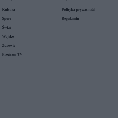
Kultura
Polityka prywatności
Sport
Regulamin
Świat
Wojsko
Zdrowie
Program TV
© 2026 Kanał Zero Spółka Akcyjna