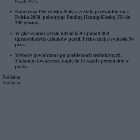
Nowak / PAP)
Katarzyna Pełczyńska-Nałęcz
została przewodniczącą
Polska 2050
, pokonując
Paulinę Hennig-Kloskę
350 do
309 głosów.
W głosowaniu wzięło udział 659 z ponad 800
uprawnionych członków partii. Frekwencja wyniosła 94
proc.
Wybory powtórzono po problemach technicznych.
Zmianom towarzyszą napięcia i roszady personalne w
partii.
Reklama
Reklama