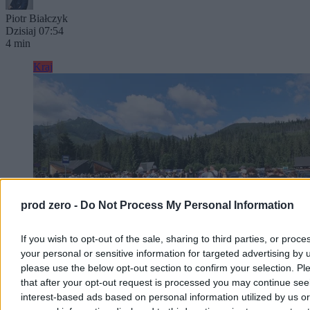
Piotr Białczyk
Dzisiaj 07:54
4 min
Kraj
prod zero -
Do Not Process My Personal Information
If you wish to opt-out of the sale, sharing to third parties, or proce
your personal or sensitive information for targeted advertising by 
please use the below opt-out section to confirm your selection. Pl
that after your opt-out request is processed you may continue see
Upał i gwałtowne burze. Potem zwrot w pogodzie
interest-based ads based on personal information utilized by us or