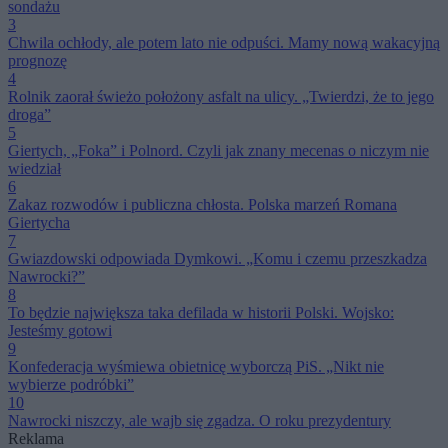
sondażu
3
Chwila ochłody, ale potem lato nie odpuści. Mamy nową wakacyjną
prognozę
4
Rolnik zaorał świeżo położony asfalt na ulicy. „Twierdzi, że to jego
droga”
5
Giertych, „Foka” i Polnord. Czyli jak znany mecenas o niczym nie
wiedział
6
Zakaz rozwodów i publiczna chłosta. Polska marzeń Romana
Giertycha
7
Gwiazdowski odpowiada Dymkowi. „Komu i czemu przeszkadza
Nawrocki?”
8
To będzie największa taka defilada w historii Polski. Wojsko:
Jesteśmy gotowi
9
Konfederacja wyśmiewa obietnicę wyborczą PiS. „Nikt nie
wybierze podróbki”
10
Nawrocki niszczy, ale wajb się zgadza. O roku prezydentury
Reklama