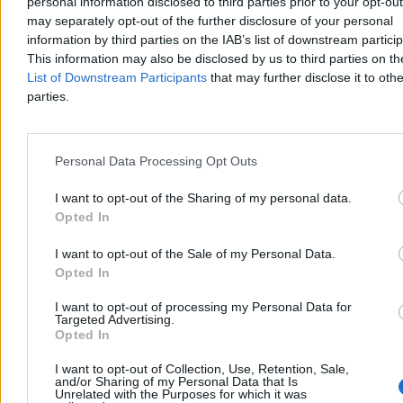
Poniedziałek będzie upalny, ale w wielu regionach przyniesie także
personal information disclosed to third parties prior to your opt-ou
gwałtowne burze, grad i silny wiatr. Temperatura sięgnie 33 stopni
may separately opt-out of the further disclosure of your personal
Celsjusza. We wtorek nadejdzie wyraźne ochłodzenie – w centrum
information by third parties on the IAB’s list of downstream partici
będzie około 22 stopni.
This information may also be disclosed by us to third parties on t
List of Downstream Participants
that may further disclose it to othe
parties.
Piotr Białczyk
Dzisiaj 07:00
5 min
Personal Data Processing Opt Outs
Reklama
Reklama
I want to opt-out of the Sharing of my personal data.
Opted In
I want to opt-out of the Sale of my Personal Data.
Opted In
I want to opt-out of processing my Personal Data for
Targeted Advertising.
Opted In
I want to opt-out of Collection, Use, Retention, Sale,
and/or Sharing of my Personal Data that Is
Unrelated with the Purposes for which it was