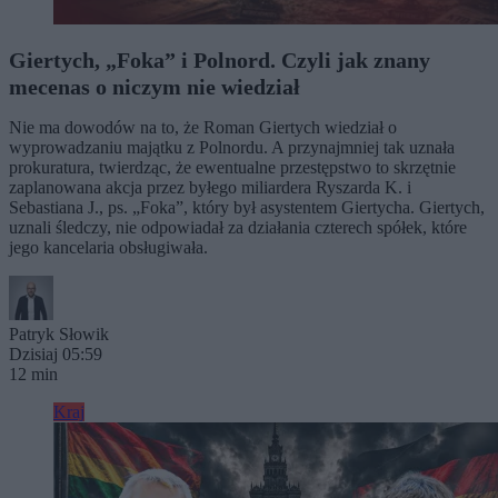
Giertych, „Foka” i Polnord. Czyli jak znany
mecenas o niczym nie wiedział
Nie ma dowodów na to, że Roman Giertych wiedział o
wyprowadzaniu majątku z Polnordu. A przynajmniej tak uznała
prokuratura, twierdząc, że ewentualne przestępstwo to skrzętnie
zaplanowana akcja przez byłego miliardera Ryszarda K. i
Sebastiana J., ps. „Foka”, który był asystentem Giertycha. Giertych,
uznali śledczy, nie odpowiadał za działania czterech spółek, które
jego kancelaria obsługiwała.
Patryk Słowik
Dzisiaj 05:59
12 min
Kraj