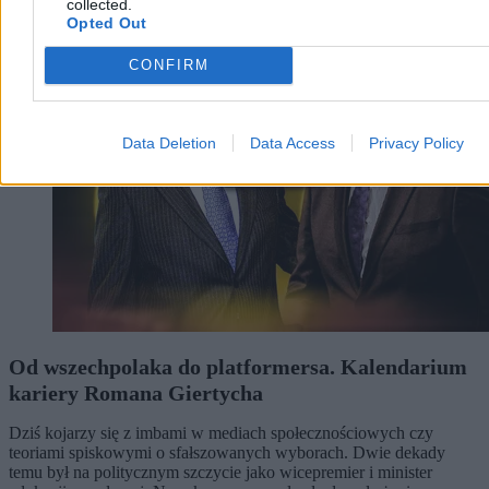
collected.
Kraj
Opted Out
CONFIRM
Data Deletion
Data Access
Privacy Policy
Od wszechpolaka do platformersa. Kalendarium
kariery Romana Giertycha
Dziś kojarzy się z imbami w mediach społecznościowych czy
teoriami spiskowymi o sfałszowanych wyborach. Dwie dekady
temu był na politycznym szczycie jako wicepremier i minister