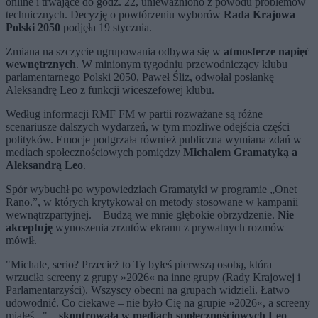
online i trwające do godz. 22, unieważniono z powodu problemów
technicznych. Decyzję o powtórzeniu wyborów
Rada Krajowa
Polski 2050
podjęła 19 stycznia.
Zmiana na szczycie ugrupowania odbywa się w
atmosferze napięć
wewnętrznych
. W minionym tygodniu przewodniczący klubu
parlamentarnego Polski 2050,
Paweł Śliz
, odwołał posłankę
Aleksandrę Leo
z funkcji wiceszefowej klubu.
Według informacji
RMF FM
w partii rozważane są różne
scenariusze dalszych wydarzeń, w tym możliwe odejścia części
polityków. Emocje podgrzała również publiczna wymiana zdań w
mediach społecznościowych pomiędzy
Michałem Gramatyką
a
Aleksandrą Leo
.
Spór wybuchł po wypowiedziach Gramatyki w programie „
Onet
Rano.
”, w których krytykował on metody stosowane w kampanii
wewnątrzpartyjnej.
–
Budzą we mnie głębokie obrzydzenie.
Nie
akceptuję
wynoszenia zrzutów ekranu z prywatnych rozmów
–
mówił.
"Michale, serio? Przecież to Ty byłeś pierwszą osobą, która
wrzuciła screeny z grupy »2026« na inne grupy (Rady Krajowej i
Parlamentarzyści). Wszyscy obecni na grupach widzieli. Łatwo
udowodnić. Co ciekawe – nie było Cię na grupie »2026«, a screeny
miałeś..." –
skontrowała w mediach społecznościowych Leo
.