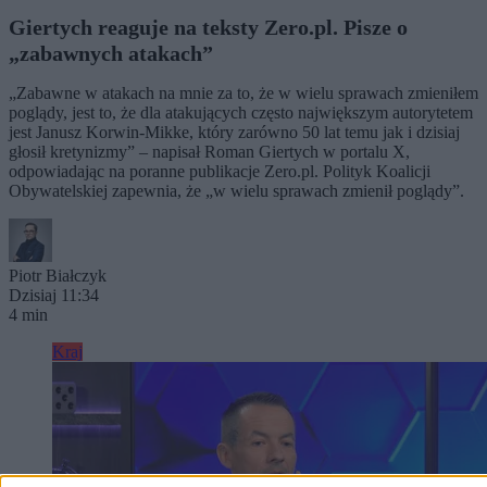
Giertych reaguje na teksty Zero.pl. Pisze o
„zabawnych atakach”
„Zabawne w atakach na mnie za to, że w wielu sprawach zmieniłem
poglądy, jest to, że dla atakujących często największym autorytetem
jest Janusz Korwin-Mikke, który zarówno 50 lat temu jak i dzisiaj
głosił kretynizmy” – napisał Roman Giertych w portalu X,
odpowiadając na poranne publikacje Zero.pl. Polityk Koalicji
Obywatelskiej zapewnia, że „w wielu sprawach zmienił poglądy”.
Piotr Białczyk
Dzisiaj 11:34
4 min
Kraj