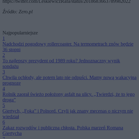
https://twitter.com/LeskiewiczRafa/status/2018683663789982022
Źródło: Zero.pl
Najpopularniejsze
1
Nadchodzi pogodowy rollercoaster. Na termometrach znów będzie
36 stopni
2
To najlepszy prezydent od 1989 roku? Jednoznaczny wynik
sondażu
3
Chwila ochłody, ale potem lato nie odpuści. Mamy nową wakacyjną
prognozę
4
Rolnik zaorał świeżo położony asfalt na ulicy. „Twierdzi, że to jego
droga”
5
Giertych, „Foka” i Polnord. Czyli jak znany mecenas o niczym nie
wiedział
6
Zakaz rozwodów i publiczna chłosta. Polska marzeń Romana
Giertycha
7