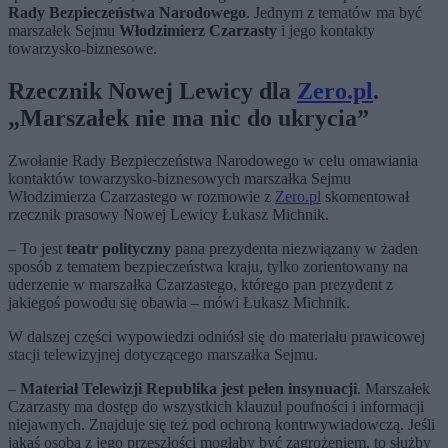
Rady Bezpieczeństwa Narodowego
. Jednym z tematów ma być
marszałek Sejmu
Włodzimierz Czarzasty
i jego kontakty
towarzysko-biznesowe.
Rzecznik Nowej Lewicy dla
Zero.pl
.
„Marszałek nie ma nic do ukrycia”
Zwołanie Rady Bezpieczeństwa Narodowego w celu omawiania
kontaktów towarzysko-biznesowych marszałka Sejmu
Włodzimierza Czarzastego w rozmowie z
Zero.pl
skomentował
rzecznik prasowy Nowej Lewicy Łukasz Michnik.
– To jest
teatr polityczny
pana prezydenta niezwiązany w żaden
sposób z tematem bezpieczeństwa kraju, tylko zorientowany na
uderzenie w marszałka Czarzastego, którego pan prezydent z
jakiegoś powodu się obawia – mówi Łukasz Michnik.
W dalszej części wypowiedzi odniósł się do materiału prawicowej
stacji telewizyjnej dotyczącego marszałka Sejmu.
–
Materiał Telewizji Republika jest pełen insynuacji
. Marszałek
Czarzasty ma dostęp do wszystkich klauzul poufności i informacji
niejawnych. Znajduje się też pod ochroną kontrwywiadowczą. Jeśli
jakaś osoba z jego przeszłości mogłaby być zagrożeniem, to służby