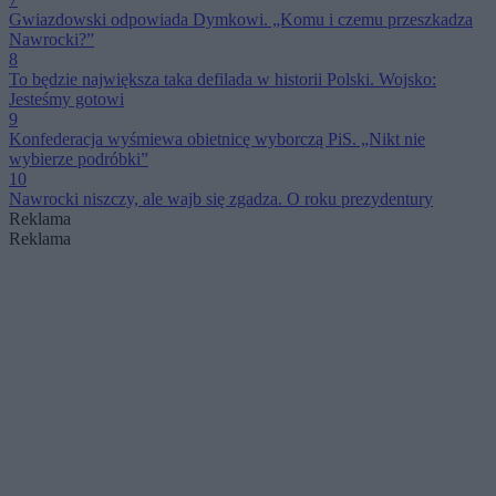
Gwiazdowski odpowiada Dymkowi. „Komu i czemu przeszkadza
Nawrocki?”
8
To będzie największa taka defilada w historii Polski. Wojsko:
Jesteśmy gotowi
9
Konfederacja wyśmiewa obietnicę wyborczą PiS. „Nikt nie
wybierze podróbki”
10
Nawrocki niszczy, ale wajb się zgadza. O roku prezydentury
Reklama
Reklama