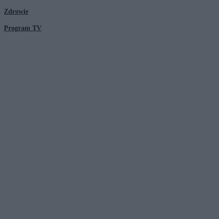
Zdrowie
Program TV
© 2026 Kanał Zero Spółka Akcyjna