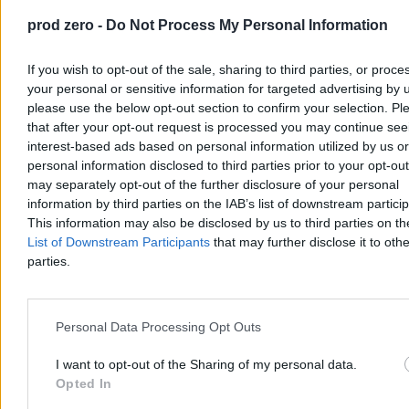
prod zero -
Do Not Process My Personal Information
If you wish to opt-out of the sale, sharing to third parties, or proce
your personal or sensitive information for targeted advertising by 
please use the below opt-out section to confirm your selection. Pl
that after your opt-out request is processed you may continue see
interest-based ads based on personal information utilized by us or
personal information disclosed to third parties prior to your opt-ou
Wiek emerytalny dla kobiet w górę? Józefaciuk
may separately opt-out of the further disclosure of your personal
złożył deklarację w Kanale Zero
information by third parties on the IAB’s list of downstream partici
This information may also be disclosed by us to third parties on t
– Jak najbardziej tak – w ten sposób Marcin Józefaciuk
List of Downstream Participants
that may further disclose it to othe
odpowiedział na pytanie Roberta Mazurka o kwestię podniesienia
parties.
wieku emerytalnego dla kobiet. Poseł niezrzeszony w Porannych
Rozmowach Zero przyznał, że w przeszłości bywał postacią
karykaturalną, ale wyciągnął z tego wnioski. Dodał, że jest
nauczycielem, więc „ma gdzie wrócić” po ewentualnym
Personal Data Processing Opt Outs
zakończeniu kariery politycznej.
I want to opt-out of the Sharing of my personal data.
Opted In
Piotr Białczyk