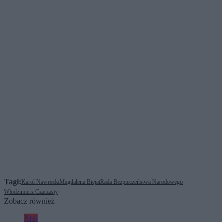
Tagi:
Karol Nawrocki
Magdalena Biejat
Rada Bezpieczeństwa Narodowego
Włodzimierz Czarzasty
Zobacz również
Kraj