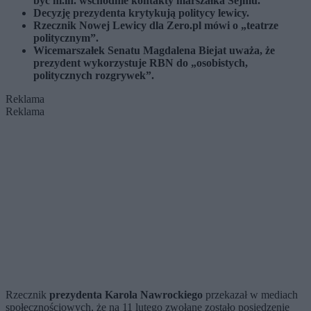
być m.in. wschodnie kontakty marszałka Sejmu.
Decyzję prezydenta krytykują politycy lewicy.
Rzecznik Nowej Lewicy dla Zero.pl mówi o „teatrze
politycznym”.
Wicemarszałek Senatu Magdalena Biejat uważa, że
prezydent wykorzystuje RBN do „osobistych,
politycznych rozgrywek”.
Reklama
Reklama
Rzecznik
prezydenta Karola Nawrockiego
przekazał w mediach
społecznościowych, że na 11 lutego zwołane zostało posiedzenie