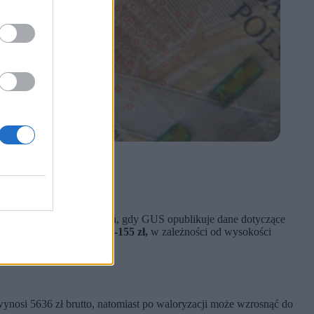
dnie w najbliższych dniach, gdy GUS opublikuje dane dotyczące
ogą wzrosnąć o około 80-155 zł,
w zależności od wysokości
wynosi 5636 zł brutto, natomiast po waloryzacji może wzrosnąć do