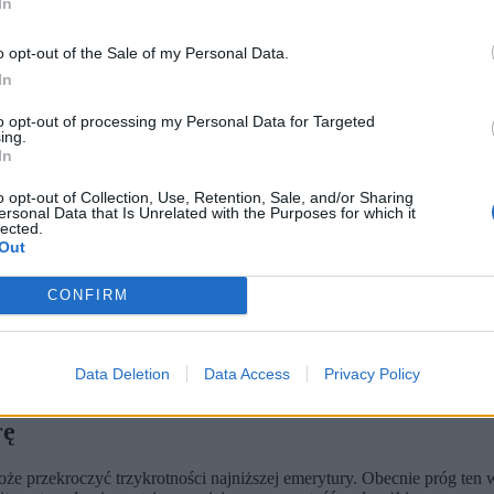
In
o opt-out of the Sale of my Personal Data.
In
to opt-out of processing my Personal Data for Targeted
ing.
In
o opt-out of Collection, Use, Retention, Sale, and/or Sharing
ersonal Data that Is Unrelated with the Purposes for which it
lected.
Out
prognozowany wzrost to 4,88 proc.
CONFIRM
D w ZUS lub przez PUE/eZUS.
 świadczeń w 2026 r. ma wynieść 4,88 proc. Ostateczna decyzja zapa
ozy się potwierdzą, miesięczne wypłaty w ramach renty wdowiej m
Data Deletion
Data Access
Privacy Policy
rę
że przekroczyć trzykrotności najniższej emerytury. Obecnie próg ten 