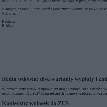
około 5911 zł brutto. Jeśli łączna kwota świadczeń przekroczy ten li
Z danych Zakładu Ubezpieczeń Społecznych wynika, że prawo do r
wdowiej.
Reklama
Reklama
Renta wdowia: dwa warianty wypłaty i zmi
W ramach renty wdowiej uprawnieni mogą wybrać jeden z dwóch waria
renty rodzinnej.
Od 2027 roku udział drugiego świadczenia wzrośn
Konieczny wniosek do ZUS