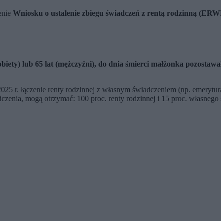
enie
Wniosku o ustalenie zbiegu świadczeń z rentą rodzinną (ER
obiety) lub 65 lat (mężczyźni), do dnia śmierci małżonka pozostaw
 2025 r. łączenie renty rodzinnej z własnym świadczeniem (np. emery
zenia, mogą otrzymać: 100 proc. renty rodzinnej i 15 proc. własnego 