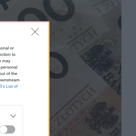
sonal or
ection to
ou may
 personal
out of the
 downstream
B’s List of