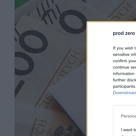
prod zero
If you wish 
sensitive in
confirm you
continue se
information 
further disc
participants
Downstream 
Persona
I want t