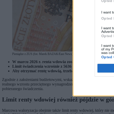
Opted 
I want t
Opted 
I want 
Advertis
Opted 
I want t
of my P
was col
Pieniądze z ZUS (fot. Marek BAZAK/East News)
Opted 
W marcu 2026 r. renta wdowia zostanie zwaloryzowana – 
Limit świadczenia wzrośnie z 5636 do ok. 5911 zł brutto.
Aby otrzymać rentę wdowią, trzeba złożyć wniosek ERW
Zgodnie z założeniami budżetowymi, wskaźnik marcowej waloryzacji
realnego wzrostu przeciętnego wynagrodzenia w 2025 r.
Jeśli progn
pobieranego świadczenia.
Limit renty wdowiej również pójdzie w gó
Marcowa waloryzacja obejmie także limit renty wdowiej, który nie mo