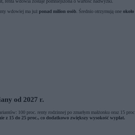
mit, renta wdowia zostaje pomniejszona o wartość nadwyżki.
enty wdowiej ma już
ponad milion osób
. Średnio otrzymują one
około 
any od 2027 r.
ntów: 100 proc. renty rodzinnej po zmarłym małżonku oraz 15 proc. 
ie z 15 do 25 proc., co dodatkowo zwiększy wysokość wypłat.