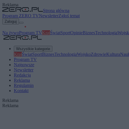
Reklama
Strona główna
Program ZERO TV
Newsletter
Zgłoś temat
Zaloguj
Na żywo
Program TV
Kraj
Świat
Sport
Opinie
Biznes
Technologia
Wojsk
Wszystkie kategorie
Kraj
Świat
Sport
Biznes
Technologia
Wojsko
Zdrowie
Kultura
Nau
Program TV
Najnowsze
Newsletter
Redakcja
Reklama
Regulamin
Kontakt
Reklama
Reklama