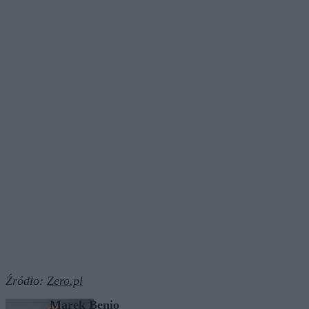
Źródło:
Zero.pl
Marek Benio