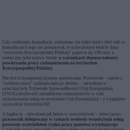
Gdy zamknięto konsultacje, zmieniono nie tylko tytuł i choć nikt w
konsultacjach tego nie postulował, w uchwalonym tekście fraza
"terytorium Rzeczpospolitej Polskiej" pojawia się 199 razy, a
ostateczny tytuł ustawy brzmi:
o warunkach dopuszczalności
powierzania pracy cudzoziemcom na terytorium
Rzeczypospolitej Polskiej.
Nie jest to bynajmniej przejaw patriotyzmu. Przeciwnie – razem z
"rynkiem pracy" zniknęła nam po drodze… utrwalona w
orzecznictwie Trybunału Sprawiedliwości Unii Europejskiej
(TSUE) możliwość zatrudnienia cudzoziemców w celu
wykonywania usług na terytorium Unii Europejskiej – z wyjątkiem
oczywiście terytorium RP.
A logika ta – utrwalona jak beton w orzecznictwie – mówi jasno:
pracownik delegowany w ramach swobody świadczenia usług
pozostaje uczestnikiem rynku pracy państwa wysyłającego
.
Czyli jeśli rynek jest polski, to zezwolenie na pracę też jest polskie.