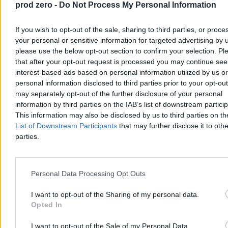
prod zero -
Do Not Process My Personal Information
If you wish to opt-out of the sale, sharing to third parties, or proce
your personal or sensitive information for targeted advertising by 
please use the below opt-out section to confirm your selection. Pl
that after your opt-out request is processed you may continue see
interest-based ads based on personal information utilized by us or
personal information disclosed to third parties prior to your opt-ou
may separately opt-out of the further disclosure of your personal
information by third parties on the IAB’s list of downstream partici
This information may also be disclosed by us to third parties on t
List of Downstream Participants
that may further disclose it to othe
parties.
Tymczasem administracja – przytłoczona astronomiczną liczbą
wystąpień frazy "terytorium RP" – zaczęła czytać ustawę jak mapę
geograficzną, a nie akt mający wpływ na rynek wewnętrzny UE.
Efekt? Odmowy legalizacji pracy lub pobytu cudzoziemców,
Personal Data Processing Opt Outs
których polski pracodawca odważy się wysłać do klienta w innym
państwie UE.
Skandaliczna zbrodnia na mobilności usług.
I want to opt-out of the Sharing of my personal data.
Ponieważ 23,4 proc. wszystkich pracowników delegowanych z
Opted In
Polski nie ma polskiego obywatelstwa, to w praktyce blokujemy
całe usługi i kontrakty.
Jedną frazą "terytorium RP" użytą 199
I want to opt-out of the Sale of my Personal Data.