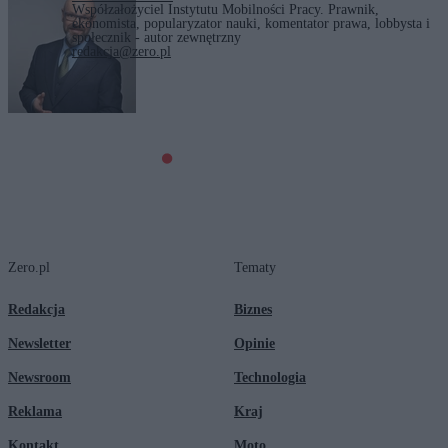
Współzałożyciel Instytutu Mobilności Pracy. Prawnik,
ekonomista, popularyzator nauki, komentator prawa, lobbysta i
społecznik - autor zewnętrzny
redakcja@zero.pl
Tagi:
prawo
rynek pracy
Zero.pl
Tematy
Redakcja
Biznes
Newsletter
Opinie
Newsroom
Technologia
Reklama
Kraj
Kontakt
Moto