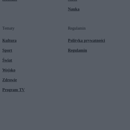
Nauka
Tematy
Regulamin
Kultura
Polityka prywatności
Sport
Regulamin
Świat
Wojsko
Zdrowie
Program TV
© 2026 Kanał Zero Spółka Akcyjna