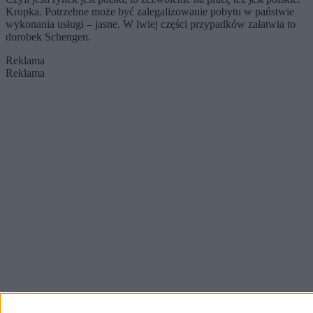
Kropka. Potrzebne może być zalegalizowanie pobytu w państwie
wykonania usługi – jasne. W lwiej części przypadków załatwia to
dorobek Schengen.
Reklama
Reklama