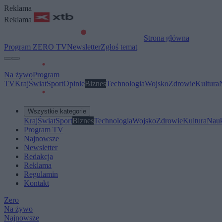
Reklama
Reklama
Strona główna
Program ZERO TV
Newsletter
Zgłoś temat
Na żywo
Program
TV
Kraj
Świat
Sport
Opinie
Biznes
Technologia
Wojsko
Zdrowie
Kultura
Wszystkie kategorie
Kraj
Świat
Sport
Biznes
Technologia
Wojsko
Zdrowie
Kultura
Nau
Program TV
Najnowsze
Newsletter
Redakcja
Reklama
Regulamin
Kontakt
Zero
Na żywo
Najnowsze