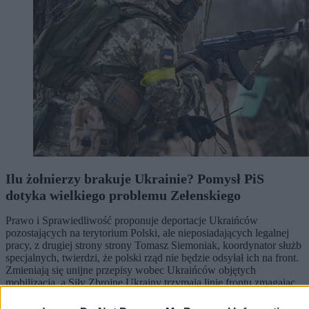
Ilu żołnierzy brakuje Ukrainie? Pomysł PiS
dotyka wielkiego problemu Zełenskiego
Prawo i Sprawiedliwość proponuje deportacje Ukraińców
pozostających na terytorium Polski, ale nieposiadających legalnej
pracy, z drugiej strony strony Tomasz Siemoniak, koordynator służb
specjalnych, twierdzi, że polski rząd nie będzie odsyłał ich na front.
Zmieniają się unijne przepisy wobec Ukraińców objętych
mobilizacją, a Siły Zbrojne Ukrainy trzymają linię frontu zmagając
na tyłach z dezercją. Co z rezerwami Ukrainy na wojnie?