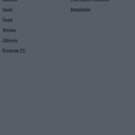
Sport
Regulamin
Świat
Wojsko
Zdrowie
Program TV
© 2026 Kanał Zero Spółka Akcyjna