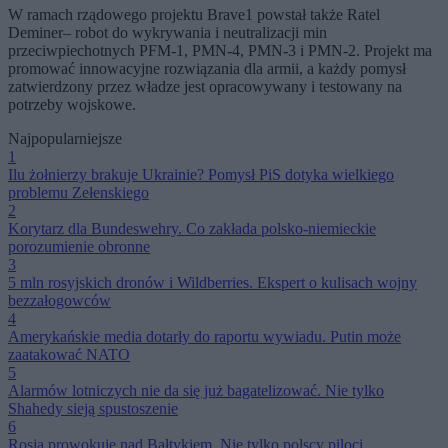
W ramach rządowego projektu Brave1 powstał także Ratel
Deminer– robot do wykrywania i neutralizacji min
przeciwpiechotnych PFM-1, PMN-4, PMN-3 i PMN-2. Projekt ma
promować innowacyjne rozwiązania dla armii, a każdy pomysł
zatwierdzony przez władze jest opracowywany i testowany na
potrzeby wojskowe.
Najpopularniejsze
1
Ilu żołnierzy brakuje Ukrainie? Pomysł PiS dotyka wielkiego
problemu Zełenskiego
2
Korytarz dla Bundeswehry. Co zakłada polsko-niemieckie
porozumienie obronne
3
5 mln rosyjskich dronów i Wildberries. Ekspert o kulisach wojny
bezzałogowców
4
Amerykańskie media dotarły do raportu wywiadu. Putin może
zaatakować NATO
5
Alarmów lotniczych nie da się już bagatelizować. Nie tylko
Shahedy sieją spustoszenie
6
Rosja prowokuje nad Bałtykiem. Nie tylko polscy piloci