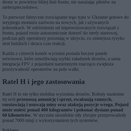
drony w powietrze bliżej linii frontu, nie narażając pilotów na
niebezpieczeństwo.
To pierwsze fabryczne rozwiązanie tego typu w Ukrainie gotowe do
seryjnego montażu zarówno na nowych, jak i używanych
jednostkach. W odróżnieniu od improwizowanych rozwiązań z
frontu, pojazd może autonomicznie dotrzeć do strefy startowej,
podczas gdy operatorzy pozostają w ukryciu, co zmniejsza ryzyko
strat ludzkich i skraca czas reakcji.
Każda z czterech komór wyrzutni posiada boczne panele
serwisowe, które umożliwiają szybki załadunek dronów, a sama
integracja FPV z pojazdami naziemnymi znacząco zwiększa
przeżywalność operatorów na polu walki.
Ratel H i jego zastosowania
Ratel H to nie tylko mobilna wyrzutnia dronów. Roboty naziemne
tej serii
przenoszą amunicję i sprzęt, ewakuują rannych,
rozstawiają i usuwają miny oraz atakują pozycje wroga. Pojazd
może unieść ponad 400 kilogramów i pokonać dystans ponad
60 kilometrów
. W styczniu ukraińskie siły zbrojne przeprowadziły
ponad 7000 misji z wykorzystaniem tych systemów.
Reklama