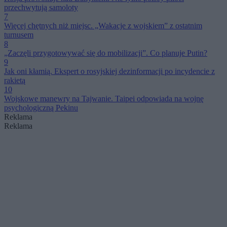
przechwytują samoloty
7
Więcej chętnych niż miejsc. „Wakacje z wojskiem” z ostatnim
turnusem
8
„Zaczęli przygotowywać się do mobilizacji”. Co planuje Putin?
9
Jak oni kłamią. Ekspert o rosyjskiej dezinformacji po incydencie z
rakietą
10
Wojskowe manewry na Tajwanie. Taipei odpowiada na wojnę
psychologiczną Pekinu
Reklama
Reklama