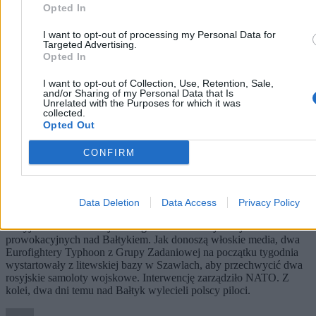
Opted In
I want to opt-out of processing my Personal Data for
Targeted Advertising.
Opted In
I want to opt-out of Collection, Use, Retention, Sale,
and/or Sharing of my Personal Data that Is
Unrelated with the Purposes for which it was
collected.
Opted Out
CONFIRM
Rosja prowokuje nad Bałtykiem. Nie tylko polscy
piloci przechwytują samoloty
Data Deletion
Data Access
Privacy Policy
Rosyjskie lotnictwo bojowe regularnie dokonuje akcji
prowokacyjnych nad Bałtykiem. Jak donoszą włoskie media, dwa
Eurofightery Typhoon z Grupy Zadaniowej na początku tygodnia
wystartowały z litewskiej bazy w Szawlach, aby przechwycić dwa
rosyjskie samoloty wojskowe. Interwencję zarządziło NATO. Z
kolei, dwa dni temu nad Bałtyk wylecieli polscy piloci.