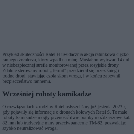
Przykład skuteczności Ratel H uwidacznia akcja ratunkowa ciężko
rannego żołnierza, który wpadł na minę. Musiał on wytrwać 14 dni
w niebezpiecznej strefie monitorowanej przez rosyjskie drony.
Zdalnie sterowany robot „Termit” przedzierał się przez śnieg i
trudne drogi, stawiając czoła siłom wroga, i w końcu zapewnił
bezpieczeństwo rannemu.
Wcześniej roboty kamikadze
O rozwiązaniach z rodziny Ratel usłyszeliśmy już jesienią 2023 r,
gdy pojawiły się informacje o dronach kołowych Ratel S. Te małe
roboty-kamikadze mogły przenosić dwie bomby moździerzowe kal.
82 mm lub tradycyjne miny przeciwpancerne TM-62, pozwalając
szybko neutralizować wroga.