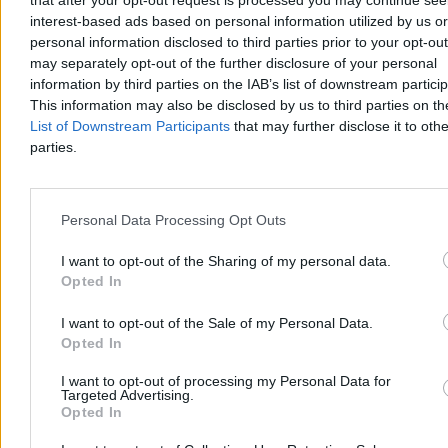
that after your opt-out request is processed you may continue see
którego punkt nr 1 dotyczył „
wyzbycia się broni atomowej przez
interest-based ads based on personal information utilized by us or
Iran
”. Punkt drugi? „Wyzbycie się broni atomowej przez Iran”. A
punkt trzeci? „Wyzbycie się broni atomowej przez Iran”.
personal information disclosed to third parties prior to your opt-ou
Szczegółów brak.
may separately opt-out of the further disclosure of your personal
information by third parties on the IAB’s list of downstream partici
This information may also be disclosed by us to third parties on t
List of Downstream Participants
that may further disclose it to othe
Gra Trumpa na niejednoznaczność była może skuteczna przez
pierwsze trzy doby konfliktu na Bliskim Wschodzie, jednak u progu
parties.
czwartego tygodnia
wydaje się być groźna
. Mimo dekady w
krajowej polityce republikanin wciąż
poddaje się swoim
telewizyjno-showmańskim instynktom
. W jego mniemaniu
błyskotliwość, umiejętność rzucenia nośnym cytatem czy
Personal Data Processing Opt Outs
wielokrotne powtarzanie sprzecznych komunikatów w jednym
zdaniu, dodaje mu jakąś przewagę negocjacyjną z Iranem.
I want to opt-out of the Sharing of my personal data.
Opted In
Reklama
Reklama
I want to opt-out of the Sale of my Personal Data.
Opted In
I want to opt-out of processing my Personal Data for
Targeted Advertising.
Opted In