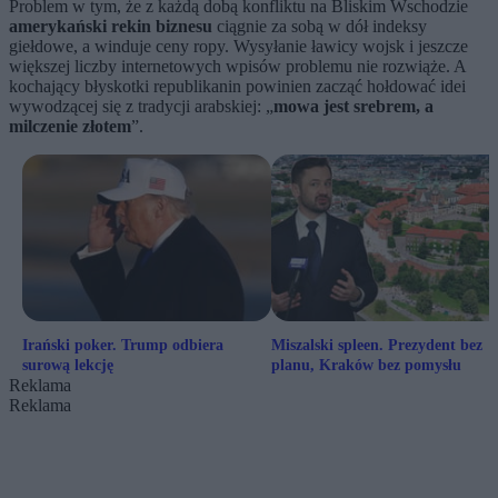
Problem w tym, że z każdą dobą konfliktu na Bliskim Wschodzie
amerykański rekin biznesu
ciągnie za sobą w dół indeksy
giełdowe, a winduje ceny ropy. Wysyłanie ławicy wojsk i jeszcze
większej liczby internetowych wpisów problemu nie rozwiąże. A
kochający błyskotki republikanin powinien zacząć hołdować idei
wywodzącej się z tradycji arabskiej: „
mowa jest srebrem, a
milczenie złotem
”.
Irański poker. Trump odbiera
Miszalski spleen. Prezydent bez
surową lekcję
planu, Kraków bez pomysłu
Reklama
Reklama