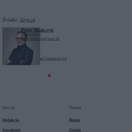
Źródło:
Zero.pl
Piotr Białczyk
Dziennikarz
piotr.bialczyk@zero.pl
Tagi:
Bliski Wschód
Donald Trump
Iran
USA
Zero.pl
Tematy
Redakcja
Biznes
Newsletter
Opinie