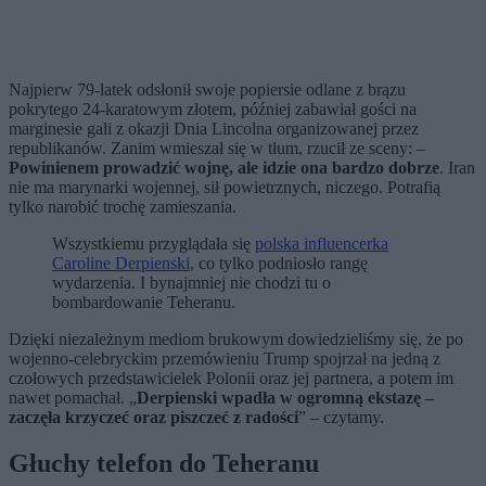
Najpierw 79-latek odsłonił swoje popiersie odlane z brązu
pokrytego 24-karatowym złotem, później zabawiał gości na
marginesie gali z okazji Dnia Lincolna organizowanej przez
republikanów. Zanim wmieszał się w tłum, rzucił ze sceny: –
Powinienem prowadzić wojnę, ale idzie ona bardzo dobrze
. Iran
nie ma marynarki wojennej, sił powietrznych, niczego. Potrafią
tylko narobić trochę zamieszania.
Wszystkiemu przyglądała się
polska influencerka
Caroline Derpienski
, co tylko podniosło rangę
wydarzenia. I bynajmniej nie chodzi tu o
bombardowanie Teheranu.
Dzięki niezależnym mediom brukowym dowiedzieliśmy się, że po
wojenno-celebryckim przemówieniu Trump spojrzał na jedną z
czołowych przedstawicielek Polonii oraz jej partnera, a potem im
nawet pomachał. „
Derpienski wpadła w ogromną ekstazę –
zaczęła krzyczeć oraz piszczeć z radości
” – czytamy.
Głuchy telefon do Teheranu