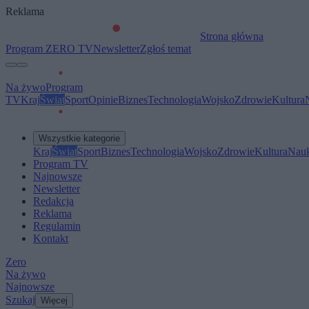
Reklama
Strona główna
Program ZERO TV
Newsletter
Zgłoś temat
Na żywo
Program
TV
Kraj
Świat
Sport
Opinie
Biznes
Technologia
Wojsko
Zdrowie
Kultura
Wszystkie kategorie
Kraj
Świat
Sport
Biznes
Technologia
Wojsko
Zdrowie
Kultura
Nau
Program TV
Najnowsze
Newsletter
Redakcja
Reklama
Regulamin
Kontakt
Zero
Na żywo
Najnowsze
Szukaj
Więcej