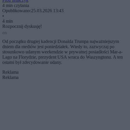
Piotr Białczyk
4 min czytania
Opublikowano:
25.03.2026 13:43
•
4 min
Rozpocznij dyskusję!
Od początku drugiej kadencji Donalda Trumpa najważniejszym
dniem dla mediów jest poniedziałek. Wtedy to, zazwyczaj po
stosunkowo udanym weekendzie w prywatnej posiadłości Mar-a-
Lago na Florydzie, prezydent USA wraca do Waszyngtonu. A ten
ostatni był zdecydowanie udany.
Reklama
Reklama