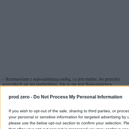
– Rozmawiam z najważniejszą osobą, co jest trudne, bo przecież
wszystkich się już pozbyliśmy. Ale to nie jest Najważniejszy
Przywódca Iranu (…), choć
rozmawiam z ludźmi, którzy wydają
się zarządzać Iranem
– enigmatycznie rzucił Trump.
prod zero -
Do Not Process My Personal Information
Niewykluczone, że telefon wykonany Teheranu okazał się być
głuchym, bo sami Irańczycy stanowczo zdementowali twierdzenia
Trumpa o prowadzeniu jakichkolwiek negocjacji.
If you wish to opt-out of the sale, sharing to third parties, or proce
your personal or sensitive information for targeted advertising by 
Dalsza wymiana zdań z reporterami okazała się
niezbyt konkretna
.
please use the below opt-out section to confirm your selection. Pl
Prezydent USA podzielił się 15-punktowym planem pokojowym, z