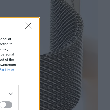
sonal or
ection to
ou may
 personal
out of the
 downstream
B’s List of