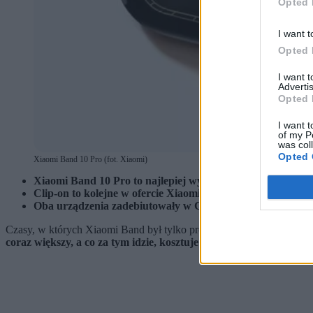
Opted 
I want t
Opted 
I want 
Advertis
Opted 
I want t
of my P
was col
Opted 
Xiaomi Band 10 Pro (fot. Xiaomi)
Xiaomi Band 10 Pro to najlepiej wyposażony wariant popula
Clip-on to kolejne w ofercie Xiaomi słuchawki w formie kli
Oba urządzenia zadebiutowały w Chinach. O ich dostępnoś
Czasy, w których Xiaomi Band był tylko prostą i bardzo tanią opask
coraz większy, a co za tym idzie, kosztuje więcej.