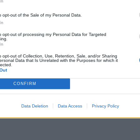
In
o opt-out of the Sale of my Personal Data.
In
to opt-out of processing my Personal Data for Targeted
ing.
In
o opt-out of Collection, Use, Retention, Sale, and/or Sharing
ersonal Data that Is Unrelated with the Purposes for which it
lected.
Out
rnej opaski sportowej producenta. Wizualnie coraz bliżej jej do 
CONFIRM
psów. Nie jest to jednak następca wcześniejszych modeli.
ci w Europie być może dowiemy się więcej podczas premiery smar
ą do mierzenia kroków, pulsu i sygnalizowania powiadomień są już da
Data Deletion
Data Access
Privacy Policy