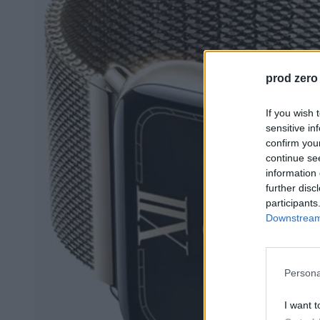
prod zero
If you wish 
sensitive in
confirm you
continue se
information 
further disc
participants
Downstream 
Persona
I want t