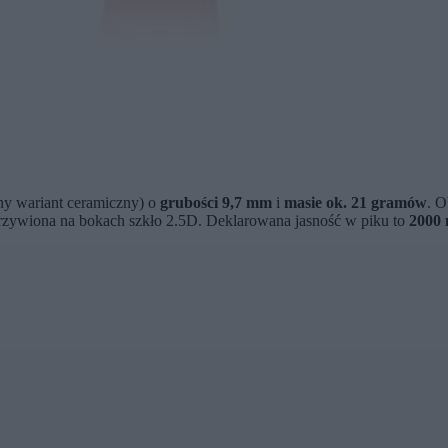
lny wariant ceramiczny) o
grubości 9,7 mm
i
masie ok. 21 gramów
. 
krzywiona na bokach szkło 2.5D. Deklarowana jasność w piku to
2000 