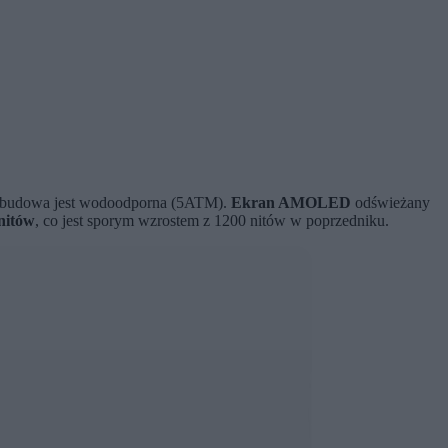
Obudowa jest wodoodporna (5ATM).
Ekran AMOLED
odświeżany
nitów
, co jest sporym wzrostem z 1200 nitów w poprzedniku.