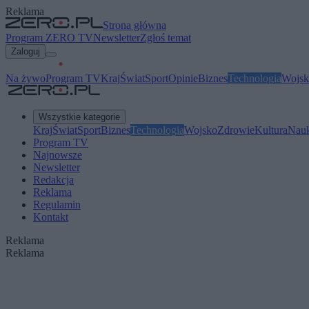
Reklama
Strona główna
Program ZERO TV
Newsletter
Zgłoś temat
Zaloguj
Na żywo
Program TV
Kraj
Świat
Sport
Opinie
Biznes
Technologia
Wojsk
Wszystkie kategorie
Kraj
Świat
Sport
Biznes
Technologia
Wojsko
Zdrowie
Kultura
Nau
Program TV
Najnowsze
Newsletter
Redakcja
Reklama
Regulamin
Kontakt
Reklama
Reklama