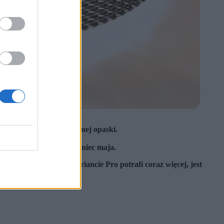
smartwatcha niż klasycznej opaski.
tfonów serii 17T pod koniec maja.
wno za nami.
Sprzęt w wariancie Pro potrafi coraz więcej, jest