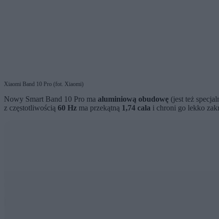
Xiaomi Band 10 Pro (fot. Xiaomi)
Nowy Smart Band 10 Pro ma
aluminiową obudowę
(jest też specja
z częstotliwością
60 Hz
ma przekątną
1,74 cala
i chroni go lekko za