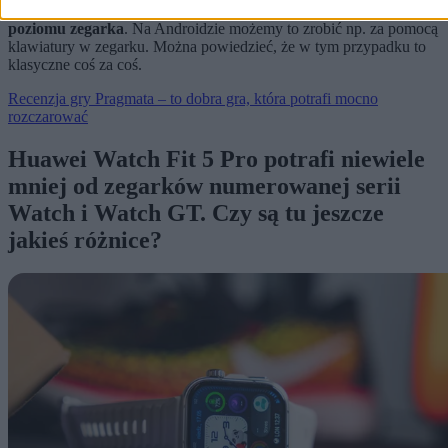
na otrzymywane wiadomości SMS/RCS lub z komunikatorów z
poziomu zegarka
. Na Androidzie możemy to zrobić np. za pomocą
klawiatury w zegarku. Można powiedzieć, że w tym przypadku to
klasyczne coś za coś.
Recenzja gry Pragmata – to dobra gra, która potrafi mocno
rozczarować
Huawei Watch Fit 5 Pro potrafi niewiele
mniej od zegarków numerowanej serii
Watch i Watch GT. Czy są tu jeszcze
jakieś różnice?