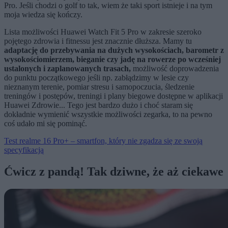
Pro. Jeśli chodzi o golf to tak, wiem że taki sport istnieje i na tym
moja wiedza się kończy.
Lista możliwości Huawei Watch Fit 5 Pro w zakresie szeroko
pojętego zdrowia i fitnessu jest znacznie dłuższa. Mamy tu
adaptację do przebywania na dużych wysokościach, barometr z
wysokościomierzem, bieganie czy jadę na rowerze po wcześniej
ustalonych i zaplanowanych trasach,
możliwość doprowadzenia
do punktu początkowego jeśli np. zabłądzimy w lesie czy
nieznanym terenie, pomiar stresu i samopoczucia, śledzenie
treningów i postępów, treningi i plany biegowe dostępne w aplikacji
Huawei Zdrowie... Tego jest bardzo dużo i choć staram się
dokładnie wymienić wszystkie możliwości zegarka, to na pewno
coś udało mi się pominąć.
Test realme 16 Pro+ – smartfon, który nie zgadza się ze swoją
specyfikacją
Ćwicz z pandą! Tak dziwne, że aż ciekawe