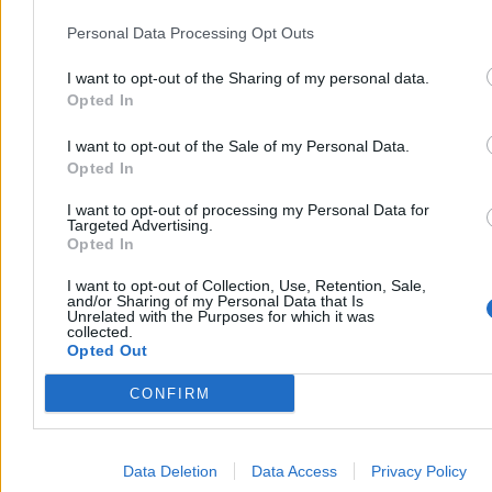
aby wszystko działało. Cały czas
konfiguracja bywa upierdliwa
na modelach Xiaomi
, z pozostałymi producentami łatwiej jest się
Personal Data Processing Opt Outs
dogadać.
I want to opt-out of the Sharing of my personal data.
Opted In
I want to opt-out of the Sale of my Personal Data.
Opted In
I want to opt-out of processing my Personal Data for
Targeted Advertising.
Opted In
I want to opt-out of Collection, Use, Retention, Sale,
and/or Sharing of my Personal Data that Is
Unrelated with the Purposes for which it was
collected.
Opted Out
CONFIRM
Huawei Watch Fit 5 Pro (fot. Arkadiusz Dziermański / Zero.pl)
W przypadku iOS takich problemów nie ma. Wszystko działa bez
Data Deletion
Data Access
Privacy Policy
zarzutów, ale
w przypadku iPhone'ów nie możemy odpowiadać