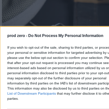
prod zero -
Do Not Process My Personal Information
If you wish to opt-out of the sale, sharing to third parties, or proce
your personal or sensitive information for targeted advertising by 
please use the below opt-out section to confirm your selection. Pl
that after your opt-out request is processed you may continue see
interest-based ads based on personal information utilized by us or
Huawei Watch Fit 5 Pro (fot. Arkadiusz Dziermański / Zero.pl)
personal information disclosed to third parties prior to your opt-ou
may separately opt-out of the further disclosure of your personal
Huawei Watch Fit 5 Pro jest kompatybilny ze smartfonami z
information by third parties on the IAB’s list of downstream partici
Androidem oraz iOS.
Paradoks polega na tym, że
z iOS działa
lepiej, ale potrafi wtedy mniej
. Niezmiennie urządzenia z
This information may also be disclosed by us to third parties on t
Androidem domyślnie lubią blokować aplikację Huawei Zdrowie i
List of Downstream Participants
that may further disclose it to othe
po zainstalowaniu wyłączają jej możliwość sygnalizowania
parties.
powiadomień oraz działania w tle. Aplikacja w trakcie konfiguracji
podpowiada nam, jak należy zmodyfikować ustawienia smartfonu,