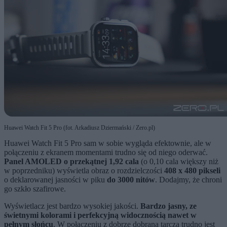
Huawei Watch Fit 5 Pro (fot. Arkadiusz Dziermański / Zero.pl)
Huawei Watch Fit 5 Pro sam w sobie wygląda efektownie, ale w
połączeniu z ekranem momentami trudno się od niego oderwać.
Panel AMOLED o przekątnej 1,92 cala
(o 0,10 cala większy niż
w poprzedniku) wyświetla obraz o rozdzielczości
408 x 480 pikseli
o deklarowanej jasności w piku
do 3000 nitów
. Dodajmy, że chroni
go szkło szafirowe.
Wyświetlacz jest bardzo wysokiej jakości.
Bardzo jasny, ze
świetnymi kolorami i perfekcyjną widocznością nawet w
pełnym słońcu
. W połączeniu z dobrze dobraną tarczą trudno jest