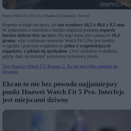
Huawei Watch Fit 5 Pro (fot. Arkadiusz Dziermański / Zero.pl)
Koperta wydaje się spora, ale
ma wymiary 44,5 x 40,8 x 9,5 mm
.
W połączeniu z szerokim i bardzo miękkim paskiem
zegarek
bardzo dobrze leży na ręce
. Do tego masa (bez paska) to
30,4
grama
, więc codzienne noszenie Watch Fit 5 Pro jest bardzo
wygodne i pod tym względem to
jeden z wygodniejszych
zegarków, z jakimi się spotkałem
. Choć osobiście wolałbym,
gdyby dało się dokupić wymienny nylonowy pasek.
Test Huawei Watch GT Runner 2. To nie jest tylko zegarek do
biegania
Ekran to nie bez powodu najjaśniejszy
punkt Huawei Watch Fit 5 Pro. Interfejs
jest miejscami dziwny