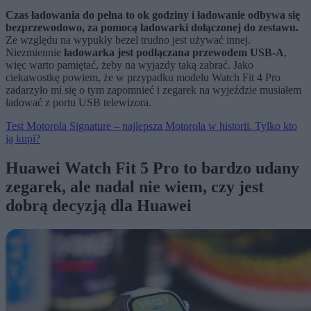
Czas ładowania do pełna to ok godziny i ładowanie odbywa się
bezprzewodowo, za pomocą ładowarki dołączonej do zestawu.
Ze względu na wypukły bezel trudno jest używać innej.
Niezmiennie
ładowarka jest podłączana przewodem USB-A
,
więc warto pamiętać, żeby na wyjazdy taką zabrać. Jako
ciekawostkę powiem, że w przypadku modelu Watch Fit 4 Pro
zadarzyło mi się o tym zapomnieć i zegarek na wyjeździe musiałem
ładować z portu USB telewizora.
Test Motorola Signature – najlepsza Motorola w historii. Tylko kto
ją kupi?
Huawei Watch Fit 5 Pro to bardzo udany
zegarek, ale nadal nie wiem, czy jest
dobrą decyzją dla Huawei