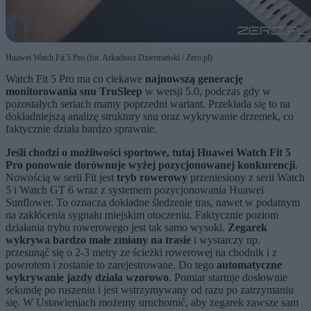
Huawei Watch Fit 5 Pro (fot. Arkadiusz Dziermański / Zero.pl)
Watch Fit 5 Pro ma co ciekawe
najnowszą generację
monitorowania snu TruSleep
w wersji 5.0, podczas gdy w
pozostałych seriach mamy poprzedni wariant. Przekłada się to na
dokładniejszą analizę struktury snu oraz wykrywanie drzemek, co
faktycznie działa bardzo sprawnie.
Jeśli chodzi o możliwości sportowe, tutaj Huawei Watch Fit 5
Pro ponownie dorównuje wyżej pozycjonowanej konkurencji
.
Nowością w serii Fit jest
tryb rowerowy
przeniesiony z serii Watch
5 i Watch GT 6 wraz z systemem pozycjonowania Huawei
Sunflower. To oznacza dokładne śledzenie tras, nawet w podatnym
na zakłócenia sygnału miejskim otoczeniu. Faktycznie poziom
działania trybu rowerowego jest tak samo wysoki.
Zegarek
wykrywa bardzo małe zmiany na trasie
i wystarczy np.
przesunąć się o 2-3 metry ze ścieżki rowerowej na chodnik i z
powrotem i zostanie to zarejestrowane. Do tego
automatyczne
wykrywanie jazdy działa wzorowo
. Pomiar startuje dosłownie
sekundę po ruszeniu i jest wstrzymywany od razu po zatrzymaniu
się. W Ustawieniach możemy uruchomić, aby zegarek zawsze sam