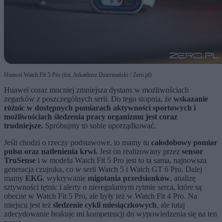
Huawei Watch Fit 5 Pro (fot. Arkadiusz Dziermański / Zero.pl)
Huawei coraz mocniej zmniejsza dystans w możliwościach
zegarków z poszczególnych serii. Do tego stopnia, że
wskazanie
różnic w dostępnych pomiarach aktywności sportowych i
możliwościach śledzenia pracy organizmu jest coraz
trudniejsze.
Spróbujmy to sobie uporządkować.
Jeśli chodzi o rzeczy podstawowe, to mamy tu
całodobowy pomiar
pulsu oraz natlenienia krwi.
Jest on realizowany przez
sensor
TruSense
i w modelu Watch Fit 5 Pro jest to ta sama, najnowsza
generacja czujnika, co w serii Watch 5 i Watch GT 6 Pro. Dalej
mamy
EKG
, wykrywanie
migotania przedsionków
, analizę
sztywności tętnic i alerty o nieregularnym rytmie serca, które są
obecne w Watch Fit 5 Pro, ale były też w Watch Fit 4 Pro. Na
miejscu jest też
śledzenie cykli miesiączkowych
, ale tutaj
zdecydowanie brakuje mi kompetencji do wypowiedzenia się na ten