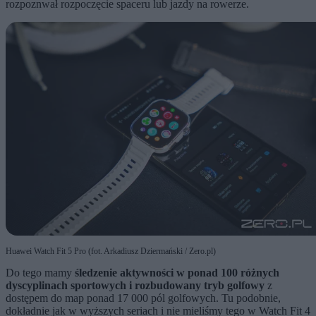
rozpoznwał rozpoczęcie spaceru lub jazdy na rowerze.
Huawei Watch Fit 5 Pro (fot. Arkadiusz Dziermański / Zero.pl)
Do tego mamy
śledzenie aktywności w ponad 100 różnych
dyscyplinach sportowych i rozbudowany tryb golfowy
z
dostępem do map ponad 17 000 pól golfowych. Tu podobnie,
dokładnie jak w wyższych seriach i nie mieliśmy tego w Watch Fit 4