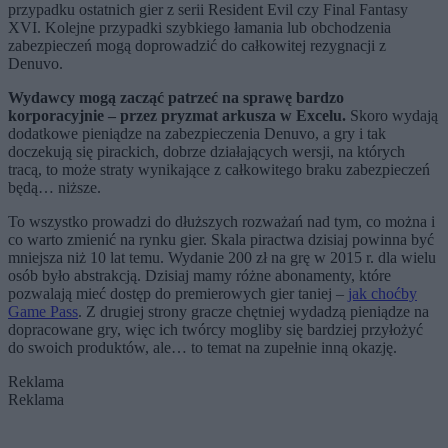
przypadku ostatnich gier z serii Resident Evil czy Final Fantasy
XVI. Kolejne przypadki szybkiego łamania lub obchodzenia
zabezpieczeń mogą doprowadzić do całkowitej rezygnacji z
Denuvo.
Wydawcy mogą zacząć patrzeć na sprawę bardzo
korporacyjnie – przez pryzmat arkusza w Excelu.
Skoro wydają
dodatkowe pieniądze na zabezpieczenia Denuvo, a gry i tak
doczekują się pirackich, dobrze działających wersji, na których
tracą, to może straty wynikające z całkowitego braku zabezpieczeń
będą… niższe.
To wszystko prowadzi do dłuższych rozważań nad tym, co można i
co warto zmienić na rynku gier. Skala piractwa dzisiaj powinna być
mniejsza niż 10 lat temu. Wydanie 200 zł na grę w 2015 r. dla wielu
osób było abstrakcją. Dzisiaj mamy różne abonamenty, które
pozwalają mieć dostęp do premierowych gier taniej –
jak choćby
Game Pass
. Z drugiej strony gracze chętniej wydadzą pieniądze na
dopracowane gry, więc ich twórcy mogliby się bardziej przyłożyć
do swoich produktów, ale… to temat na zupełnie inną okazję.
Reklama
Reklama