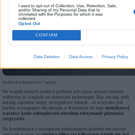
I want to opt-out of Collection, Use, Retention, Sale,
and/or Sharing of my Personal Data that Is
Unrelated with the Purposes for which it was
collected.
Opted Out
CONFIRM
Data Deletion
Data Access
Privacy Policy
Resident Evil Requiem (fot. Capcom)
We współczesnych tytułach problem jest często jeszcze bardziej
widoczny ze względu na stosowane technologie. Ray tracing, path
tracing, ogromne mapy, szczegółowe lokacje – to wszystko jest
bardzo wymagające dla sprzętu, a dokładanie do tego
dodatkowej
warstwy kodu zabezpieczeń utrudnia utrzymanie płynności
rozgrywki.
Na komputerach z wydajnymi podzespołami problem nie zawsze
rzuca się w oczy, bo
różnica kilku czy kilkunastu klatek nie jest