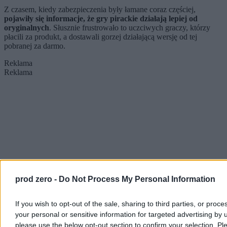
vlogerów
drogo?
Z czasem, kiedy zabezpieczenia były łamane coraz częściej,
pojawiły się informacje, że gry pirackie działają lepiej od
oryginalnych
. Słusznie frustrowało to uczciwych graczy, którzy
płacili za produkt, a dostawali gorzej działającą wersję od tej
pobranej za darmo.
Reklama
Reklama
prod zero -
Do Not Process My Personal Information
If you wish to opt-out of the sale, sharing to third parties, or proce
your personal or sensitive information for targeted advertising by 
please use the below opt-out section to confirm your selection. Pl