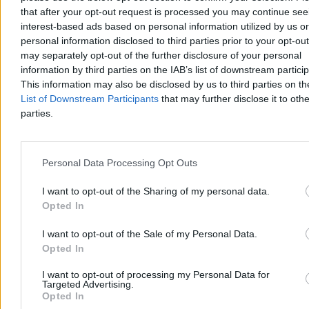
that after your opt-out request is processed you may continue see
interest-based ads based on personal information utilized by us or
personal information disclosed to third parties prior to your opt-ou
may separately opt-out of the further disclosure of your personal
information by third parties on the IAB’s list of downstream partici
This information may also be disclosed by us to third parties on t
List of Downstream Participants
that may further disclose it to othe
parties.
Personal Data Processing Opt Outs
I want to opt-out of the Sharing of my personal data.
Opted In
Testy wyraźnie to potwierdzały. Przykładowo Mass Effect:
Andromeda bez Denuvo działał średnio w 67 klatkach na sekundę,
I want to opt-out of the Sale of my Personal Data.
a z zabezpieczeniami – w 46. Średni klatkaż w Lords of the Fallen
Opted In
wzrósł po usunięciu Denuvo z 53 do 70, a w Bulletstorm z 149 do
164. Ogółem
wzrost wydajności sięgał 3–20 proc., co wciąż
I want to opt-out of processing my Personal Data for
obserwujemy – choćby ostatni Resident Evil Requiem bez
Targeted Advertising.
Denuvo zyskuje około 5 proc. klatek na sekundę.
Opted In