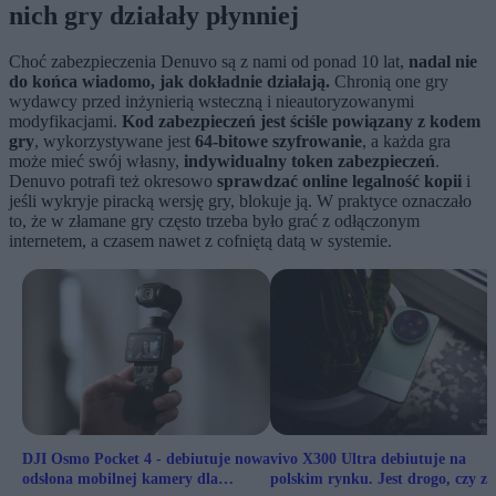
nich gry działały płynniej
Choć zabezpieczenia Denuvo są z nami od ponad 10 lat,
nadal nie
do końca wiadomo, jak dokładnie działają.
Chronią one gry
wydawcy przed inżynierią wsteczną i nieautoryzowanymi
modyfikacjami.
Kod zabezpieczeń jest ściśle powiązany z kodem
gry
, wykorzystywane jest
64‑bitowe szyfrowanie
, a każda gra
może mieć swój własny,
indywidualny token zabezpieczeń
.
Denuvo potrafi też okresowo
sprawdzać online legalność kopii
i
jeśli wykryje piracką wersję gry, blokuje ją. W praktyce oznaczało
to, że w złamane gry często trzeba było grać z odłączonym
internetem, a czasem nawet z cofniętą datą w systemie.
DJI Osmo Pocket 4 - debiutuje nowa
vivo X300 Ultra debiutuje na
odsłona mobilnej kamery dla
polskim rynku. Jest drogo, czy za