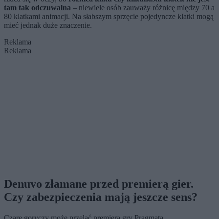
tam tak odczuwalna
– niewiele osób zauważy różnicę między 70 a
80 klatkami animacji. Na słabszym sprzęcie pojedyncze klatki mogą
mieć jednak duże znaczenie.
Reklama
Reklama
Denuvo złamane przed premierą gier.
Czy zabezpieczenia mają jeszcze sens?
Czarę goryczy może przelać premiera gry Pragmata.