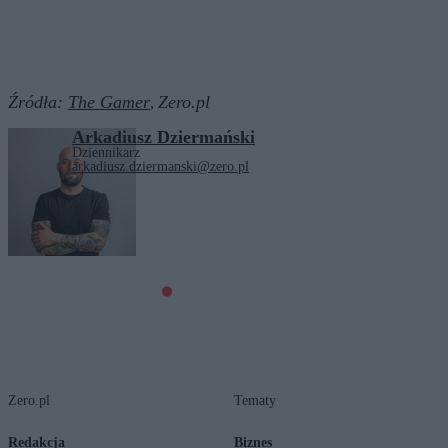
Źródła:
The Gamer
Zero.pl
,
Arkadiusz Dziermański
Dziennikarz
arkadiusz.dziermanski@zero.pl
Tagi:
technologie
Zero.pl
Tematy
Redakcja
Biznes