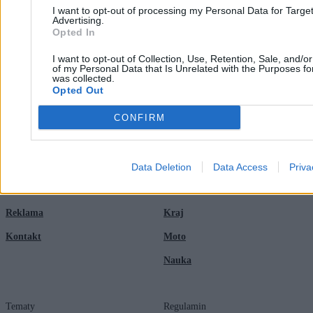
I want to opt-out of processing my Personal Data for Targe
Advertising.
Opted In
I want to opt-out of Collection, Use, Retention, Sale, and/o
of my Personal Data that Is Unrelated with the Purposes for
was collected.
Opted Out
Zero.pl
Tematy
CONFIRM
Redakcja
Biznes
Newsletter
Opinie
Data Deletion
Data Access
Priva
Newsroom
Technologia
Reklama
Kraj
Kontakt
Moto
Nauka
Tematy
Regulamin