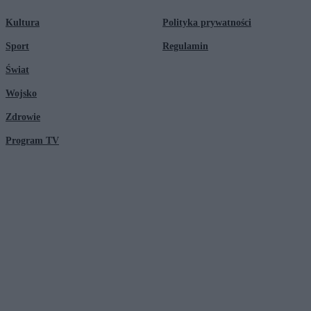
Kultura
Polityka prywatności
Sport
Regulamin
Świat
Wojsko
Zdrowie
Program TV
© 2026 Kanał Zero Spółka Akcyjna