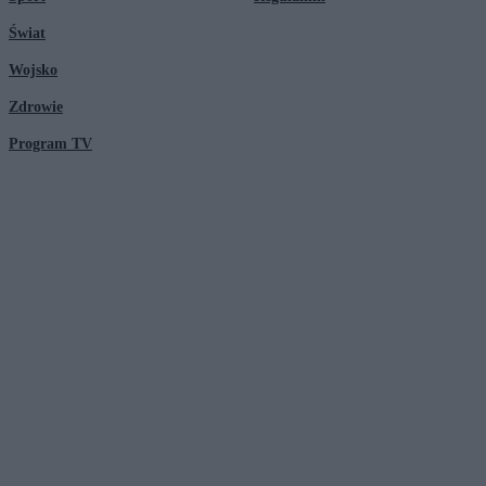
Świat
Wojsko
Zdrowie
Program TV
© 2026 Kanał Zero Spółka Akcyjna