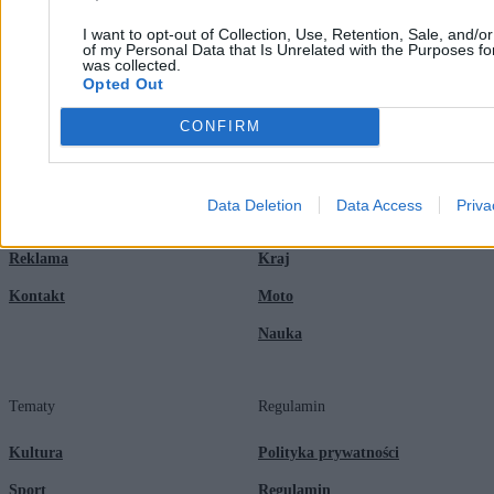
I want to opt-out of Collection, Use, Retention, Sale, and/o
of my Personal Data that Is Unrelated with the Purposes for
was collected.
Opted Out
Zero.pl
Tematy
CONFIRM
Redakcja
Biznes
Newsletter
Opinie
Data Deletion
Data Access
Priva
Newsroom
Technologia
Reklama
Kraj
Kontakt
Moto
Nauka
Tematy
Regulamin
Kultura
Polityka prywatności
Sport
Regulamin