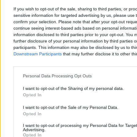
If you wish to opt-out of the sale, sharing to third parties, or pr
sensitive information for targeted advertising by us, please use 
confirm your selection. Please note that after your opt-out req
continue seeing interest-based ads based on personal informatio
information disclosed to third parties prior to your opt-out. You 
further disclosure of your personal information by third parties 
participants. This information may also be disclosed by us to thi
Downstream Participants
that may further disclose it to other thi
ICE aresztowało Polkę w Minnesocie. Trafiła do
Personal Data Processing Opt Outs
celi z migrantami
I want to opt-out of the Sharing of my personal data.
Opted In
Olga Erenc
I want to opt-out of the Sale of my Personal Data.
31.01.2026
Opted In
4 min
I want to opt-out of processing my Personal Data for Targe
Advertising.
Opted In