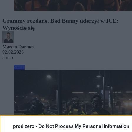
Grammy rozdane. Bad Bunny uderzył w ICE:
Wynoście się
Marcin Darmas
02.02.2026
3 min
Świat
prod zero -
Do Not Process My Personal Information