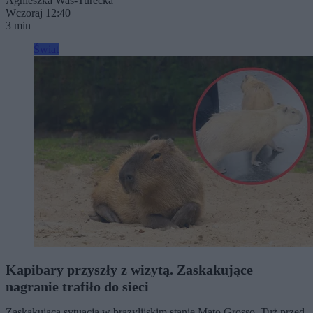
Agnieszka Waś-Turecka
Wczoraj 12:40
3 min
Świat
Kapibary przyszły z wizytą. Zaskakujące
nagranie trafiło do sieci
Zaskakująca sytuacja w brazylijskim stanie Mato Grosso. Tuż przed