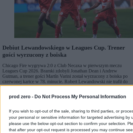
Debiut Lewandowskiego w Leagues Cup. Trener
gości wyrzucony z boiska
Chicago Fire wygrywa 2:0 z Club Necaxa w pierwszym meczu
Leagues Cup 2026. Bramki zdobyli Jonathan Dean i Andrew
Gutman, a trener gości Martín Varini został wyrzucony z boiska po
czerwonej kartce w 78. minucie. Robert Lewandowski nie trafił do
siatki, mimo kilku prób.
prod zero -
Do Not Process My Personal Information
Tomasz Pałasz
If you wish to opt-out of the sale, sharing to third parties, or proce
Dzisiaj 04:40
your personal or sensitive information for targeted advertising by 
3 min
please use the below opt-out section to confirm your selection. Pl
that after your opt-out request is processed you may continue see
Świat