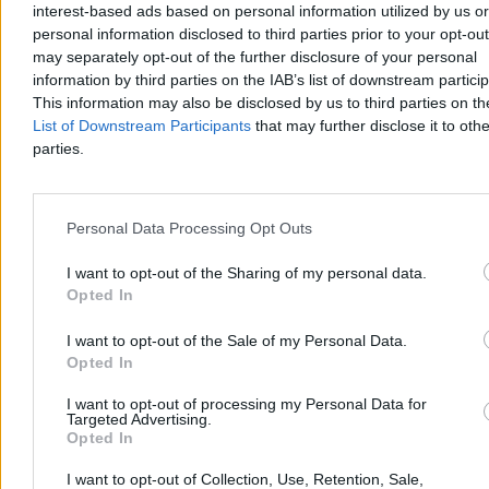
interest-based ads based on personal information utilized by us or
personal information disclosed to third parties prior to your opt-ou
may separately opt-out of the further disclosure of your personal
information by third parties on the IAB’s list of downstream partici
This information may also be disclosed by us to third parties on t
List of Downstream Participants
that may further disclose it to othe
parties.
Personal Data Processing Opt Outs
I want to opt-out of the Sharing of my personal data.
Opted In
Dobra forma Igi Świątek. Rywalka nie miała
I want to opt-out of the Sale of my Personal Data.
większych szans
Opted In
Iga Świątek awansowała do 1/8 finału turnieju WTA Masters 1000
I want to opt-out of processing my Personal Data for
Targeted Advertising.
w Toronto. Polska tenisistka w trzeciej rundzie wygrała ze
Opted In
Szwajcarką Viktoriją Golubic 6:2, 6:1.
I want to opt-out of Collection, Use, Retention, Sale,