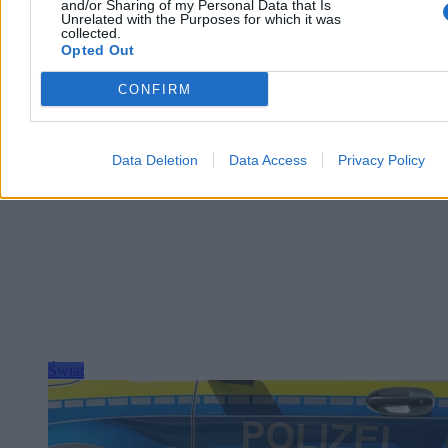
and/or Sharing of my Personal Data that Is
Unrelated with the Purposes for which it was
collected.
Paweł Żurek
Opted Out
Wczoraj 20:16
2 min
Reklama
CONFIRM
Reklama
Data Deletion
Data Access
Privacy Policy
Świat