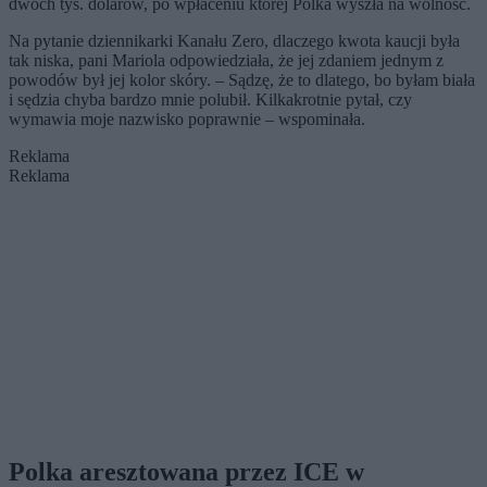
dwóch tys. dolarów, po wpłaceniu której Polka wyszła na wolność.
Na pytanie dziennikarki Kanału Zero, dlaczego kwota kaucji była
tak niska, pani Mariola odpowiedziała, że jej zdaniem jednym z
powodów był jej kolor skóry. – Sądzę, że to dlatego, bo byłam biała
i sędzia chyba bardzo mnie polubił. Kilkakrotnie pytał, czy
wymawia moje nazwisko poprawnie – wspominała.
Reklama
Reklama
Polka aresztowana przez ICE w