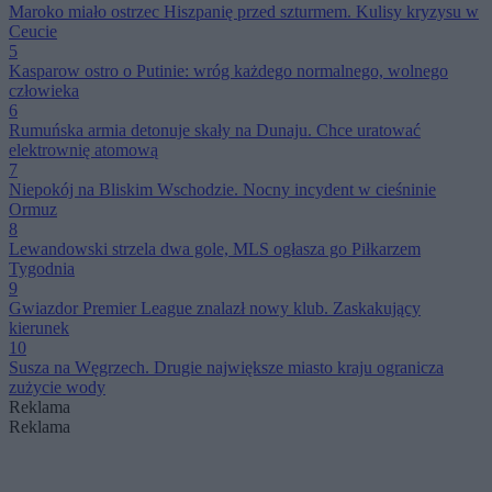
Maroko miało ostrzec Hiszpanię przed szturmem. Kulisy kryzysu w
Ceucie
5
Kasparow ostro o Putinie: wróg każdego normalnego, wolnego
człowieka
6
Rumuńska armia detonuje skały na Dunaju. Chce uratować
elektrownię atomową
7
Niepokój na Bliskim Wschodzie. Nocny incydent w cieśninie
Ormuz
8
Lewandowski strzela dwa gole, MLS ogłasza go Piłkarzem
Tygodnia
9
Gwiazdor Premier League znalazł nowy klub. Zaskakujący
kierunek
10
Susza na Węgrzech. Drugie największe miasto kraju ogranicza
zużycie wody
Reklama
Reklama