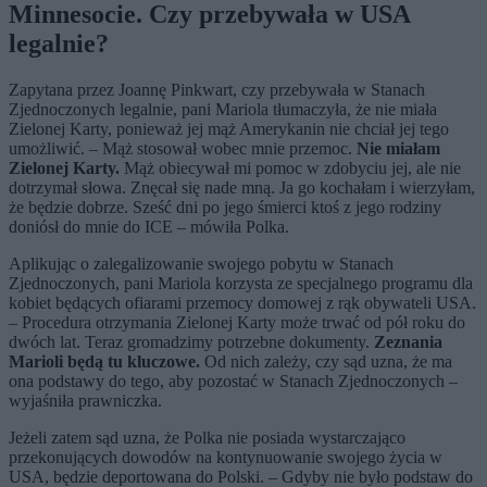
Minnesocie. Czy przebywała w USA
legalnie?
Zapytana przez Joannę Pinkwart, czy przebywała w Stanach
Zjednoczonych legalnie, pani Mariola tłumaczyła, że nie miała
Zielonej Karty, ponieważ jej mąż Amerykanin nie chciał jej tego
umożliwić. – Mąż stosował wobec mnie przemoc.
Nie miałam
Zielonej Karty.
Mąż obiecywał mi pomoc w zdobyciu jej, ale nie
dotrzymał słowa. Znęcał się nade mną. Ja go kochałam i wierzyłam,
że będzie dobrze. Sześć dni po jego śmierci ktoś z jego rodziny
doniósł do mnie do ICE – mówiła Polka.
Aplikując o zalegalizowanie swojego pobytu w Stanach
Zjednoczonych, pani Mariola korzysta ze specjalnego programu dla
kobiet będących ofiarami przemocy domowej z rąk obywateli USA.
– Procedura otrzymania Zielonej Karty może trwać od pół roku do
dwóch lat. Teraz gromadzimy potrzebne dokumenty.
Zeznania
Marioli będą tu kluczowe.
Od nich zależy, czy sąd uzna, że ma
ona podstawy do tego, aby pozostać w Stanach Zjednoczonych –
wyjaśniła prawniczka.
Jeżeli zatem sąd uzna, że Polka nie posiada wystarczająco
przekonujących dowodów na kontynuowanie swojego życia w
USA, będzie deportowana do Polski. – Gdyby nie było podstaw do