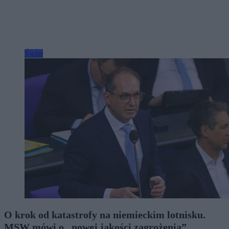
Świat
O krok od katastrofy na niemieckim lotnisku.
MSW mówi o „nowej jakości zagrożenia”