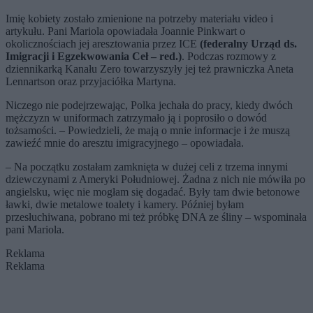
Imię kobiety zostało zmienione na potrzeby materiału video i
artykułu. Pani Mariola opowiadała Joannie Pinkwart o
okolicznościach jej aresztowania przez ICE
(
federalny Urząd ds.
Imigracji i Egzekwowania Ceł – red.
)
. Podczas rozmowy z
dziennikarką Kanału Zero towarzyszyły jej też prawniczka Aneta
Lennartson oraz przyjaciółka Martyna.
Niczego nie podejrzewając, Polka jechała do pracy, kiedy dwóch
mężczyzn w uniformach zatrzymało ją i poprosiło o dowód
tożsamości. – Powiedzieli, że mają o mnie informacje i że muszą
zawieźć mnie do aresztu imigracyjnego – opowiadała.
– Na początku zostałam zamknięta w dużej celi z trzema innymi
dziewczynami z Ameryki Południowej. Żadna z nich nie mówiła po
angielsku, więc nie mogłam się dogadać. Były tam dwie betonowe
ławki, dwie metalowe toalety i kamery. Później byłam
przesłuchiwana, pobrano mi też próbkę DNA ze śliny – wspominała
pani Mariola.
Reklama
Reklama