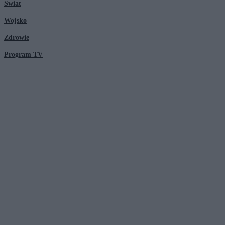
Świat
Wojsko
Zdrowie
Program TV
© 2026 Kanał Zero Spółka Akcyjna