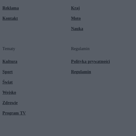
Reklama
Kraj
Kontakt
Moto
Nauka
Tematy
Regulamin
Kultura
Polityka prywatności
Sport
Regulamin
Świat
Wojsko
Zdrowie
Program TV
© 2026 Kanał Zero Spółka Akcyjna