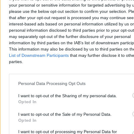
your personal or sensitive information for targeted advertising by 
please use the below opt-out section to confirm your selection. Pl
that after your opt-out request is processed you may continue see
interest-based ads based on personal information utilized by us or
personal information disclosed to third parties prior to your opt-ou
Debiut Lewandowskiego w Leagues Cup. Trener
may separately opt-out of the further disclosure of your personal
information by third parties on the IAB’s list of downstream partici
gości wyrzucony z boiska
This information may also be disclosed by us to third parties on t
Chicago Fire wygrywa 2:0 z Club Necaxa w pierwszym meczu
List of Downstream Participants
that may further disclose it to othe
Leagues Cup 2026. Bramki zdobyli Jonathan Dean i Andrew
parties.
Gutman, a trener gości Martín Varini został wyrzucony z boiska po
czerwonej kartce w 78. minucie. Robert Lewandowski nie trafił do
siatki, mimo kilku prób.
Personal Data Processing Opt Outs
I want to opt-out of the Sharing of my personal data.
Tomasz Pałasz
Opted In
Dzisiaj 04:40
3 min
I want to opt-out of the Sale of my Personal Data.
Reklama
Opted In
Reklama
I want to opt-out of processing my Personal Data for