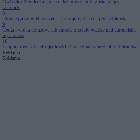
Gwiazdor Premier League znalazł nowy klub. Zaskakujący
kierunek
8
Chwile grozy w Niemczech. Uzbrojony dron na płycie lotniska
9
Ceuta i wojna obrazów. Jak emocje przejęły władzę nad europejską
wyobraźnią
10
Kłopoty rosyjskiej zbrojeniówki. Zamach na twórcę fabryki dronów
Reklama
Reklama