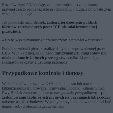
Rozmówczyni PAP dodaje, że oprócz zabezpieczania strony
prawnej często pełnią też rolę psychologów. – Ludzie po prostu żyją
w strachu – dodaje.
Jak podkreśla mec. Brożek,
żaden z jej dziesięciu polskich
klientów zatrzymanych przez ICE nie miał kryminalnej
przeszłości.
– Co najwyżej mandaty za przekroczenie prędkości – zaznacza.
Podobne wnioski płyną z analizy danych przeprowadzonej przez
CBS. Wynika z niej, że
60 proc. zatrzymanych imigrantów nie
miało na koncie żadnych przestępstw
, a tylko 14 proc. było
skazanych za czyny z użyciem przemocy.
Przypadkowe kontrole i donosy
Wielu Polaków mieszka w USA od kilkunastu lub nawet
kilkudziesięciu lat, prowadzi firmy i płaci podatki. Zdaniem mec.
Ewy Brożek zatrzymania często następowały przypadkowo –
po
zeskanowaniu tablic rejestracyjnych na parkingach
lub podczas
nalotów na place budowy. W jednym przypadku powodem miał być
donos osoby z otoczenia zatrzymanego.