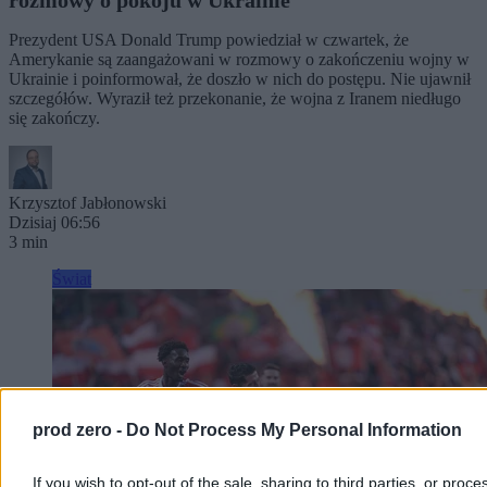
Prezydent USA Donald Trump powiedział w czwartek, że
Amerykanie są zaangażowani w rozmowy o zakończeniu wojny w
Ukrainie i poinformował, że doszło w nich do postępu. Nie ujawnił
szczegółów. Wyraził też przekonanie, że wojna z Iranem niedługo
się zakończy.
Krzysztof Jabłonowski
Dzisiaj 06:56
3 min
Świat
prod zero -
Do Not Process My Personal Information
If you wish to opt-out of the sale, sharing to third parties, or proce