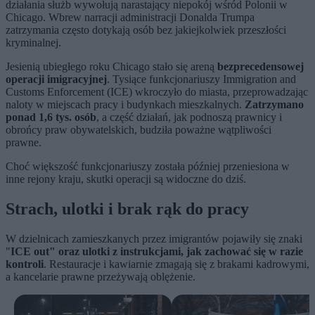
działania służb wywołują narastający niepokój wśród Polonii w
Chicago. Wbrew narracji administracji Donalda Trumpa
zatrzymania często dotykają osób bez jakiejkolwiek przeszłości
kryminalnej.
Jesienią ubiegłego roku Chicago stało się areną
bezprecedensowej
operacji imigracyjnej
. Tysiące funkcjonariuszy Immigration and
Customs Enforcement (ICE) wkroczyło do miasta, przeprowadzając
naloty w miejscach pracy i budynkach mieszkalnych.
Zatrzymano
ponad 1,6 tys. osób
, a część działań, jak podnoszą prawnicy i
obrońcy praw obywatelskich, budziła poważne wątpliwości
prawne.
Choć większość funkcjonariuszy została później przeniesiona w
inne rejony kraju, skutki operacji są widoczne do dziś.
Strach, ulotki i brak rąk do pracy
W dzielnicach zamieszkanych przez imigrantów pojawiły się znaki
"
ICE out" oraz ulotki z instrukcjami, jak zachować się w razie
kontroli
. Restauracje i kawiarnie zmagają się z brakami kadrowymi,
a kancelarie prawne przeżywają oblężenie.