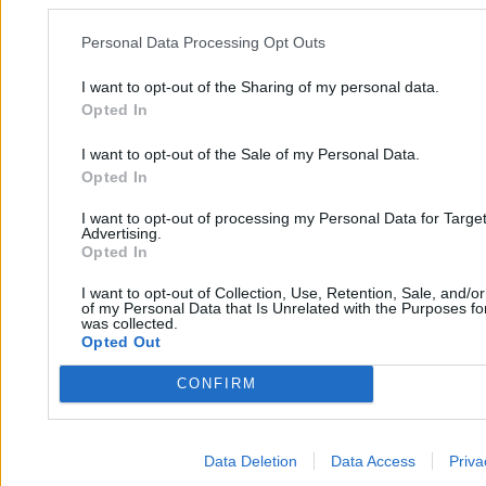
2
Habilitacja bliskiego stopnia, czyli kto pomógł reformatorowi
Personal Data Processing Opt Outs
polskiej edukacji
3
I want to opt-out of the Sharing of my personal data.
NIK miażdży państwowy instytut. Jedna decyzja rządu zmarnowała
18,7 mln zł
Opted In
I want to opt-out of the Sale of my Personal Data.
Opted In
I want to opt-out of processing my Personal Data for Targe
Advertising.
Opted In
Zero.pl
Tematy
I want to opt-out of Collection, Use, Retention, Sale, and/o
of my Personal Data that Is Unrelated with the Purposes for
was collected.
Redakcja
Biznes
Opted Out
Newsletter
Opinie
CONFIRM
Newsroom
Technologia
Reklama
Kraj
Data Deletion
Data Access
Priva
Kontakt
Moto