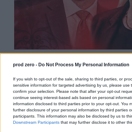
Habilitacja bliskiego stopnia, czyli kto pomógł
prod zero -
Do Not Process My Personal Information
reformatorowi polskiej edukacji
If you wish to opt-out of the sale, sharing to third parties, or pr
sensitive information for targeted advertising by us, please use 
confirm your selection. Please note that after your opt-out req
continue seeing interest-based ads based on personal informatio
Marek Mikołajczyk
,
Anna Wittenberg
16.02.2026
information disclosed to third parties prior to your opt-out. You 
12 min
further disclosure of your personal information by third parties 
Najpopularniejsze
participants. This information may also be disclosed by us to thi
1
Downstream Participants
that may further disclose it to other thi
MEN żąda wyjaśnień po tekście Zero.pl. Chodzi o konflikt
interesów w państwowym instytucie