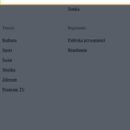
Nauka
Tematy
Regulamin
Kultura
Polityka prywatności
Sport
Regulamin
Świat
Wojsko
Zdrowie
Program TV
© 2026 Kanał Zero Spółka Akcyjna