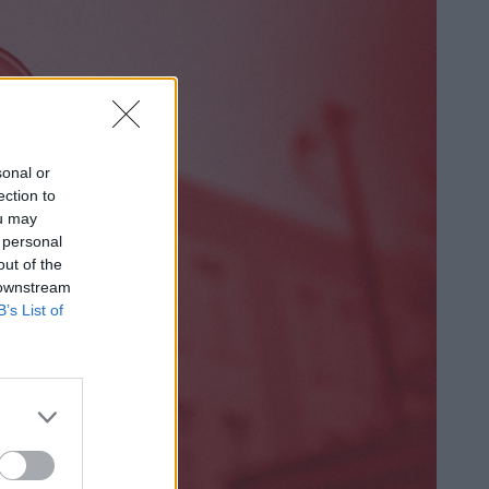
sonal or
ection to
ou may
 personal
out of the
 downstream
B’s List of