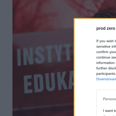
prod zero
If you wish 
sensitive in
confirm you
continue se
information 
further disc
participants
Downstream 
Persona
I want t