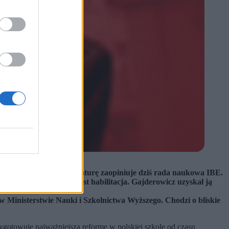
acyjnych. Jego kandydaturę zaopiniuje dziś rada naukowa IBE.
rawować, potrzebna jest habilitacja. Gajderowicz uzyskał ją
Ministerstwie Nauki i Szkolnictwa Wyższego. Chodzi o bliskie
gotowuje najważniejszą reformę w polskiej szkole od czasu