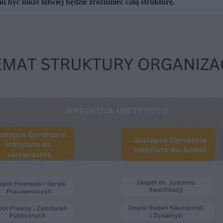
u być może łatwiej będzie zrozumieć całą strukturę.