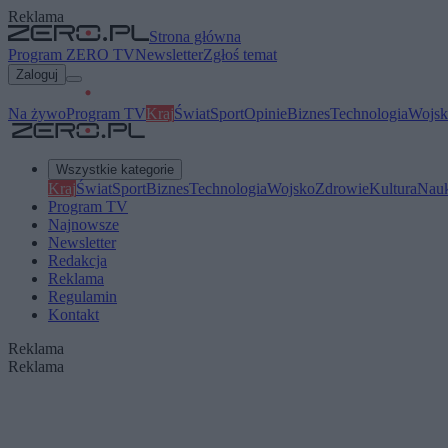
Reklama
Strona główna
Program ZERO TV
Newsletter
Zgłoś temat
Zaloguj
Na żywo
Program TV
Kraj
Świat
Sport
Opinie
Biznes
Technologia
Wojsk
Wszystkie kategorie
Kraj
Świat
Sport
Biznes
Technologia
Wojsko
Zdrowie
Kultura
Nau
Program TV
Najnowsze
Newsletter
Redakcja
Reklama
Regulamin
Kontakt
Reklama
Reklama