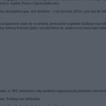
wej w rządzie Prawa i Sprawiedliwości.
anie skomplikowana. Jest dyrektor – i od stycznia 2024 r. jest nim dr.
(panowie znali się wcześniej, prowadzili wspólnie fundację oraz kil
y mówią bowiem jasno: wicedyrektor ds. naukowych musi mieć habili
tało, w IBE zmieniono całą strukturę organizacyjną instytutu i stworz
utu. Podlega mu biblioteka.