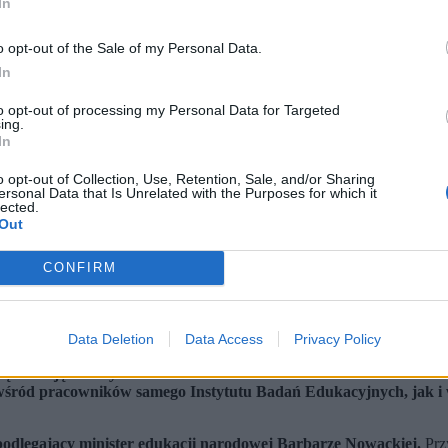
In
o opt-out of the Sale of my Personal Data.
In
to opt-out of processing my Personal Data for Targeted
ing.
In
o opt-out of Collection, Use, Retention, Sale, and/or Sharing
ersonal Data that Is Unrelated with the Purposes for which it
lected.
Out
CONFIRM
ka (fot. Albert Zawada, Piotr Polak, Marcin Obara / PAP)
pcą dyrektora ds. naukowych państwowego Instytutu Badań Eduk
Data Deletion
Data Access
Privacy Policy
kcja, zdefiniowana w ustawie o instytutach badawczych. Aby ją sp
żową funkcję wicedyrektora IBE ds. badań.
wśród pracowników samego Instytutu Badań Edukacyjnych, jak i w 
odlegający minister edukacji narodowej Barbarze Nowackiej.
Przy