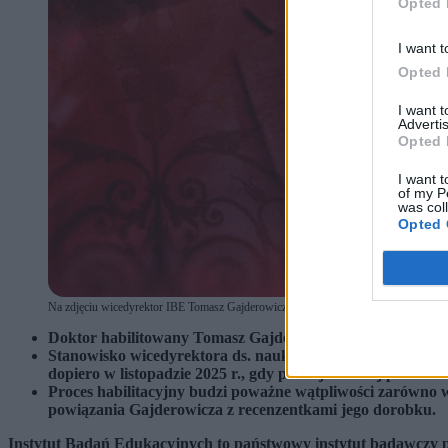
Opted 
I want t
Opted 
I want 
Advertis
Opted 
I want t
of my P
was col
Opted 
Na zdjęciu wicedyrektor IBE Tomasz Gajderowicz oraz szefowa MEN Barbara Nowac
Doktor habilitowany Tomasz Gajderowicz ma zostać zastę
Stanowisko wicedyrektora ds. naukowych to prestiżowa fun
dopiero w listopadzie 2025 r., gdy pełnił już mniej presti
Proces habilitacyjny budzi poważne wątpliwości zarówno 
powiązania Gajderowicza z recenzentkami jego dorobku.
Instytut Badań Edukacyjnych to państwowy instytut badawczy p