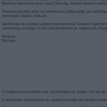
likwidacji gimnazjów przez Annę Zalewską, minister edukacji narodo
Struktura instytutu, który ma reformować polską naukę, jest niesłych
ekonomista i badacz edukacji.
Jakubowski na swojego zastępcę rekomendował Tomasza Gajderowicza 
ustawowego wymogu, by być wicedyrektorem ds. naukowych. Przepis
Reklama
Reklama
Z Gajderowicza zrobiono więc wicedyrektora ds. badań. Aby tak się s
A stanowisko wicedyrektora ds. naukowych pełni sam dyrektor instyt