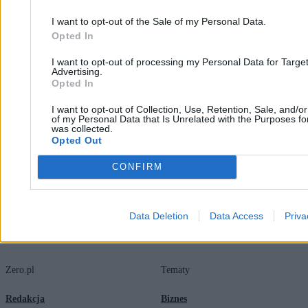
I want to opt-out of the Sale of my Personal Data.
Opted In
Marcin Darmas
10.02.2026
I want to opt-out of processing my Personal Data for Targe
3 min
Advertising.
Najpopularniejsze
Opted In
1
Eksplozje w Dubaju i chaos na lotniskach. Nagrania po ataku na
I want to opt-out of Collection, Use, Retention, Sale, and/o
Iran
of my Personal Data that Is Unrelated with the Purposes for
was collected.
2
Opted Out
Wojna dronów i tysiące rannych. Czy Polska jest przygotowana do
ratowania żołnierzy?
CONFIRM
Data Deletion
Data Access
Priva
Zero.pl
Tematy
Redakcja
Biznes