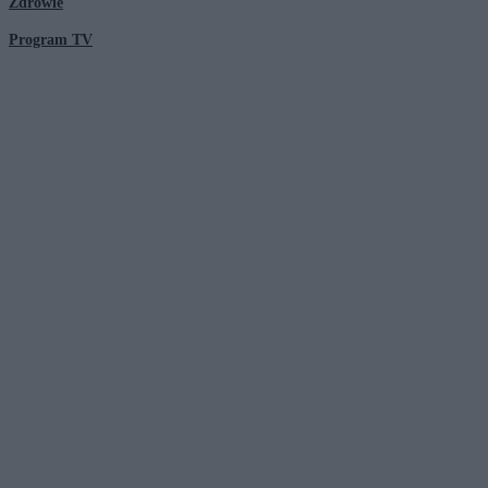
Zdrowie
Program TV
© 2026 Kanał Zero Spółka Akcyjna