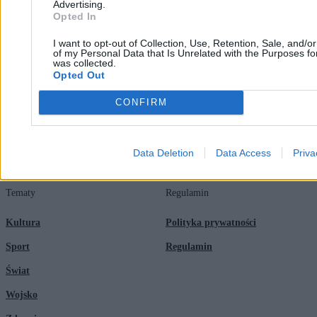
Advertising.
Opted In
Redakcja
Biznes
I want to opt-out of Collection, Use, Retention, Sale, and/o
Newsletter
Opinie
of my Personal Data that Is Unrelated with the Purposes for
was collected.
Newsroom
Technologia
Opted Out
Reklama
Kraj
CONFIRM
Kontakt
Moto
Nauka
Data Deletion
Data Access
Priva
Tematy
Regulamin
Kultura
Polityka prywatności
Sport
Regulamin
Świat
Wojsko