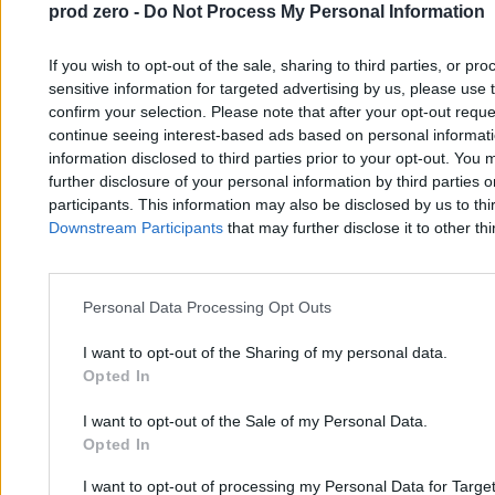
prod zero -
Do Not Process My Personal Information
Koniec ery obrączek? Dlaczego Polacy przestają
If you wish to opt-out of the sale, sharing to third parties, or pr
mówić „tak”
sensitive information for targeted advertising by us, please use 
confirm your selection. Please note that after your opt-out req
continue seeing interest-based ads based on personal informatio
Wojciech Parol
information disclosed to third parties prior to your opt-out. You 
16.04.2026
further disclosure of your personal information by third parties 
5 min
participants. This information may also be disclosed by us to thi
Najpopularniejsze
1
Downstream Participants
that may further disclose it to other thi
„Niepewność będzie się utrzymywała”. Co z małżeństwami
jednopłciowymi?
2
Koniec ery obrączek? Dlaczego Polacy przestają mówić „tak”
Personal Data Processing Opt Outs
I want to opt-out of the Sharing of my personal data.
Opted In
I want to opt-out of the Sale of my Personal Data.
Opted In
I want to opt-out of processing my Personal Data for Targe
Zero.pl
Tematy