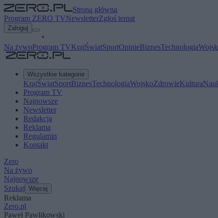
Strona główna
Program ZERO TV
Newsletter
Zgłoś temat
Zaloguj
Na żywo
Program TV
Kraj
Świat
Sport
Opinie
Biznes
Technologia
Wojsk
Wszystkie kategorie
Kraj
Świat
Sport
Biznes
Technologia
Wojsko
Zdrowie
Kultura
Nau
Program TV
Najnowsze
Newsletter
Redakcja
Reklama
Regulamin
Kontakt
Zero
Na żywo
Najnowsze
Szukaj
Więcej
Reklama
Zero.pl
Paweł Pawlikowski