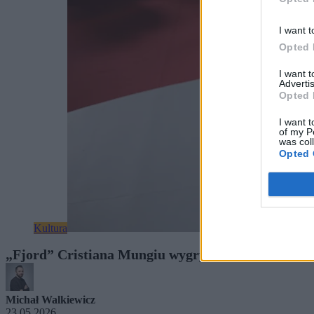
I want t
Opted 
I want 
Advertis
Opted 
I want t
of my P
was col
Opted 
Kultura
„Fjord” Cristiana Mungiu wygrywa w Cannes. Paw
Michał Walkiewicz
23.05.2026