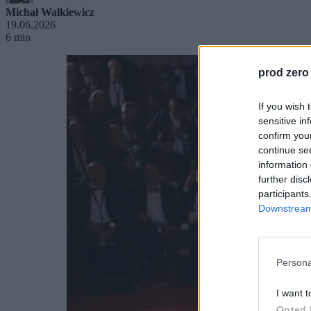
Michał Walkiewicz
19.06.2026
6 min
prod zero
If you wish 
sensitive in
confirm you
continue se
information 
further disc
participants
Downstream 
Persona
I want t
Opted 