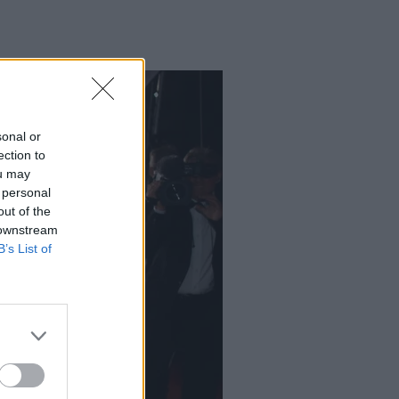
sonal or
ection to
ou may
 personal
out of the
 downstream
B’s List of