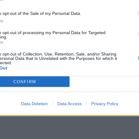
o opt-out of the Sale of my Personal Data.
In
to opt-out of processing my Personal Data for Targeted
ing.
In
o opt-out of Collection, Use, Retention, Sale, and/or Sharing
ersonal Data that Is Unrelated with the Purposes for which it
lected.
Out
CONFIRM
Data Deletion
Data Access
Privacy Policy
eł Pawlikowski najlepszym reżyserem