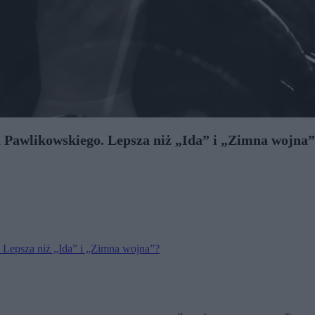
 Pawlikowskiego. Lepsza niż „Ida” i „Zimna wojna
 Lepsza niż „Ida” i „Zimna wojna”?