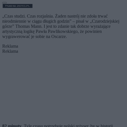
„Czas studzi. Czas rozjaśnia. Żaden nastrój nie zdoła trwać
nieodmiennie w ciągu długich godzin” – pisał w „Czarodziejskiej
górze” Thomas Mann. I jest to zdanie tak dobrze wyrażające
artystyczną logikę Pawła Pawlikowskiego, że powinien
wygrawerować je sobie na Oscarze.
Reklama
Reklama
82 minuty
. Tyle czasu potrzebuje polski reżyser, by w historii