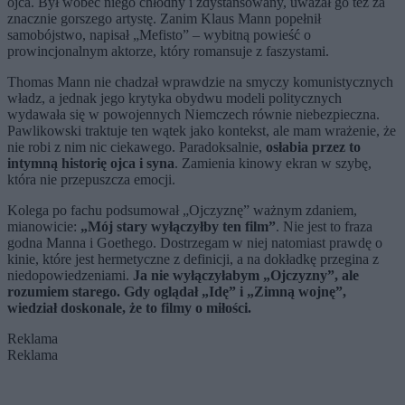
ojca. Był wobec niego chłodny i zdystansowany, uważał go też za
znacznie gorszego artystę. Zanim Klaus Mann popełnił
samobójstwo, napisał „Mefisto” – wybitną powieść o
prowincjonalnym aktorze, który romansuje z faszystami.
Thomas Mann nie chadzał wprawdzie na smyczy komunistycznych
władz, a jednak jego krytyka obydwu modeli politycznych
wydawała się w powojennych Niemczech równie niebezpieczna.
Pawlikowski traktuje ten wątek jako kontekst, ale mam wrażenie, że
nie robi z nim nic ciekawego. Paradoksalnie,
osłabia przez to
intymną historię ojca i syna
. Zamienia kinowy ekran w szybę,
która nie przepuszcza emocji.
Kolega po fachu podsumował „Ojczyznę” ważnym zdaniem,
mianowicie:
„Mój stary wyłączyłby ten film”
. Nie jest to fraza
godna Manna i Goethego. Dostrzegam w niej natomiast prawdę o
kinie, które jest hermetyczne z definicji, a na dokładkę przegina z
niedopowiedzeniami.
Ja nie wyłączyłabym „Ojczyzny”, ale
rozumiem starego. Gdy oglądał „Idę” i „Zimną wojnę”,
wiedział doskonale, że to filmy o miłości.
Reklama
Reklama