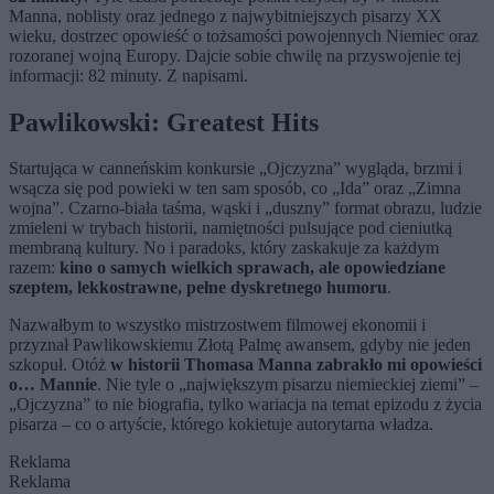
Manna, noblisty oraz jednego z najwybitniejszych pisarzy XX
wieku, dostrzec opowieść o tożsamości powojennych Niemiec oraz
rozoranej wojną Europy. Dajcie sobie chwilę na przyswojenie tej
informacji: 82 minuty. Z napisami.
Pawlikowski: Greatest Hits
Startująca w canneńskim konkursie „Ojczyzna” wygląda, brzmi i
wsącza się pod powieki w ten sam sposób, co „Ida” oraz „Zimna
wojna”. Czarno-biała taśma, wąski i „duszny” format obrazu, ludzie
zmieleni w trybach historii, namiętności pulsujące pod cieniutką
membraną kultury. No i paradoks, który zaskakuje za każdym
razem:
kino o samych wielkich sprawach, ale opowiedziane
szeptem, lekkostrawne, pełne dyskretnego humoru
.
Nazwałbym to wszystko mistrzostwem filmowej ekonomii i
przyznał Pawlikowskiemu Złotą Palmę awansem, gdyby nie jeden
szkopuł. Otóż
w historii Thomasa Manna zabrakło mi opowieści
o… Mannie
. Nie tyle o „największym pisarzu niemieckiej ziemi” –
„Ojczyzna” to nie biografia, tylko wariacja na temat epizodu z życia
pisarza – co o artyście, którego kokietuje autorytarna władza.
Reklama
Reklama