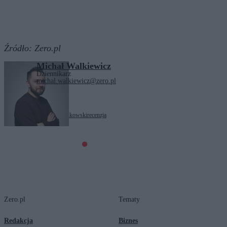
Źródło:
Zero.pl
Michał Walkiewicz
Dziennikarz
michal.walkiewicz@zero.pl
Tagi:
Cannes
Paweł Pawlikowski
recenzja
Zero.pl
Tematy
Redakcja
Biznes