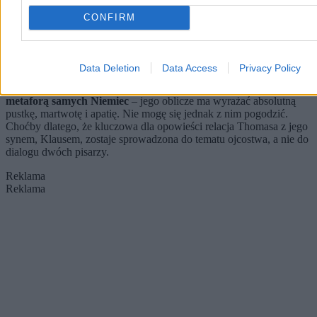
CONFIRM
Paweł Pawlikowski przemawia w trakcie premiery filmu „Ojczyzna” na 79. MFF w Cannes,
maj 2026 (fot. Zero.pl)
Data Deletion
Data Access
Privacy Policy
Rozumiem ten zabieg o tyle, że
pisarz jest u Pawlikowskiego
metaforą samych Niemiec
– jego oblicze ma wyrażać absolutną
pustkę, martwotę i apatię. Nie mogę się jednak z nim pogodzić.
Choćby dlatego, że kluczowa dla opowieści relacja Thomasa z jego
synem, Klausem, zostaje sprowadzona do tematu ojcostwa, a nie do
dialogu dwóch pisarzy.
Reklama
Reklama