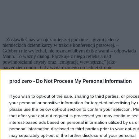
– Zostawiłeś nas w najczarniejszej godzinie – grzmi jeden z
niemieckich dziennikarzy w trakcie konferencji prasowej. –
Gdybym nie wyjechał, nie rozmawiałbym dziś z wami – odpowiada
Mann. To ważny dialog. Pączkuje z niego refleksja nad
powinnościami artysty oraz „emigracją wewnętrzną” jako
narzędziem oporu. Gdy wzgardzonego po jednej stronie
niewidzialnego muru pisarza Rosjanie zamieniają w ludowego
herosa, staje się ona sednem filmu.
prod zero -
Do Not Process My Personal Information
A czy ty wyłączyłbyś „Ojczyznę”?
If you wish to opt-out of the sale, sharing to third parties, or proce
your personal or sensitive information for targeted advertising by 
W początkowych partiach „Ojczyzny” Pawlikowski
please use the below opt-out section to confirm your selection. Pl
rozsmakowuje się w kapitalnych, obyczajowych winietach
.
that after your opt-out request is processed you may continue see
Fantastyczna jest choćby scena, w której Erika ustawia do pionu
swojego byłego męża, uwiedzionego przez nazizm wybitnego
interest-based ads based on personal information utilized by us or
aktora Gustafa Gründgensa. Podoba mi się również subtelność w
personal information disclosed to third parties prior to your opt-ou
portretowaniu relacji ojca i córki – to związek rozpisany na drobne
may separately opt-out of the further disclosure of your personal
gesty, skrawki zdań, ledwie zauważalne zmiany w języku ciała.