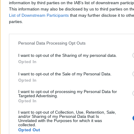
information by third parties on the IAB’s list of downstream partici
This information may also be disclosed by us to third parties on t
Pobyt Mannów w Weimarze
jest dla odmiany festiwalem
socrealistycznego absurdu
; od chłopięcego chóru, który wita
List of Downstream Participants
that may further disclose it to othe
bohaterów po drugiej stronie tęczy, po dyskusje z radzieckim
parties.
generałem, który dostrzega w Goethem duszę pokrewną Karolowi
Marksowi. Na tym etapie filmu Thomas Mann jest w zasadzie
nieprzenikniony. Opowieść o moralnym wymiarze całej podróży
taszczy na barkach Erika.
Personal Data Processing Opt Outs
I want to opt-out of the Sharing of my personal data.
Opted In
I want to opt-out of the Sale of my Personal Data.
Opted In
I want to opt-out of processing my Personal Data for
Targeted Advertising.
Opted In
I want to opt-out of Collection, Use, Retention, Sale,
and/or Sharing of my Personal Data that Is
Unrelated with the Purposes for which it was
collected.
Opted Out