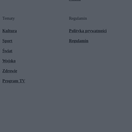
Tematy
Regulamin
Kultura
Polityka prywatności
Sport
Regulamin
Świat
Wojsko
Zdrowie
Program TV
© 2026 Kanał Zero Spółka Akcyjna