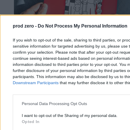
prod zero -
Do Not Process My Personal Information
If you wish to opt-out of the sale, sharing to third parties, or pr
sensitive information for targeted advertising by us, please use 
confirm your selection. Please note that after your opt-out req
continue seeing interest-based ads based on personal informatio
Rządowy poradnik bezpieczeństwa dotarł do
information disclosed to third parties prior to your opt-out. You 
further disclosure of your personal information by third parties 
Polaków. Sondaż pokazuje, co naprawdę o nim
participants. This information may also be disclosed by us to thi
myślą
Downstream Participants
that may further disclose it to other thi
Bartosz Michalski
24.02.2026
Personal Data Processing Opt Outs
4 min
Najpopularniejsze
I want to opt-out of the Sharing of my personal data.
1
Opted In
58 mln zł za ”Poradnik bezpieczeństwa”. Rząd ujawnił całą kwotę
2