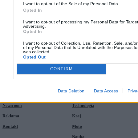
Dziewięć milionów zł. Tyle kosztowała promocja ”Poradnika
I want to opt-out of the Sale of my Personal Data.
bezpieczeństwa”
Opted In
3
Cisza, którą łatwo pomylić z bezpieczeństwem
I want to opt-out of processing my Personal Data for Targe
Advertising.
Opted In
I want to opt-out of Collection, Use, Retention, Sale, and/o
of my Personal Data that Is Unrelated with the Purposes for
was collected.
Opted Out
CONFIRM
Zero.pl
Tematy
Redakcja
Biznes
Data Deletion
Data Access
Priva
Newsletter
Opinie
Newsroom
Technologia
Reklama
Kraj
Kontakt
Moto
Nauka