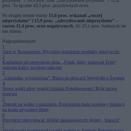
przydatne” – 30,9 proc. oraz „zdecydowanie przydatne” – 12,6
proc. To łącznie 43,5 proc. pozytywnych ocen.
Po drugiej stronie mamy
15,6 proc. wskazań „raczej
nieprzydatne” i 15,9 proc. „zdecydowanie nieprzydatne” –
razem 31,4 proc. ocen negatywnych
. Aż 25,1 proc. badanych nie
ma zdania.
Najpopularniejsze
1
Alert w Rossmannie. Wycofują popularne produkty spożywcze
2
Kapitalizm od pierwszego dnia. „Polak, który uratował Teslę”
ujawnia kulisy swojego sukcesu
3
„Głupiutka, wystraszona”. Burza po słowach Woydyłło o Świątek
4
Nowe wątki afery wokół Szpitala Południowego? Była prezes
ujawnia
5
Zbierali na walkę z rasizmem. Prokuratura bada przelewy fundacji
na konta prywatnej firmy
6
Prezydent zdecydował. Wśród ułaskawionych słynny „Staruch”
7
Trzaskowski przedstawił wyniki audytu w Szpitalu Południowym.