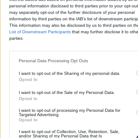
zaprzysiężenia na stanowisko prezydenta RP. W trackie wystąpienia
personal information disclosed to third parties prior to your opt-ou
zapowiedział, że w ciągu kilku miesięcy będzie przedstawiona
may separately opt-out of the further disclosure of your personal
prezydencka strategia rozwoju.
information by third parties on the IAB’s list of downstream partici
This information may also be disclosed by us to third parties on t
List of Downstream Participants
that may further disclose it to othe
Paweł Żurek
parties.
Dzisiaj 18:56
6 min
Reklama
Reklama
Personal Data Processing Opt Outs
I want to opt-out of the Sharing of my personal data.
Opted In
I want to opt-out of the Sale of my Personal Data.
Opted In
I want to opt-out of processing my Personal Data for
Targeted Advertising.
Opted In
I want to opt-out of Collection, Use, Retention, Sale,
and/or Sharing of my Personal Data that Is