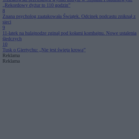
„Rekordowy dyżur to 110 godzin”
8
Znana psycholog zaatakowała Świątek. Odcinek podcastu zniknął z
sieci
9
11-latek na hulajnodze zginął pod kołami kombajnu. Nowe ustalenia
śledczych
10
Tusk o Giertychu: „Nie jest świętą krową”
Reklama
Reklama