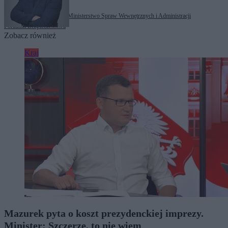
Tagi:
Marcin Kierwiński
Ministerstwo Spraw Wewnętrznych i Administracji
Poradnik Bezpieczeństwa
Zobacz również
Kraj
Mazurek pyta o koszt prezydenckiej imprezy.
Minister: Szczerze, to nie wiem