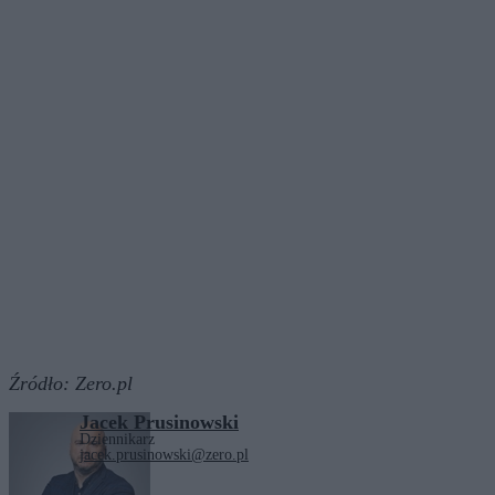
Źródło:
Zero.pl
Jacek Prusinowski
Dziennikarz
jacek.prusinowski@zero.pl