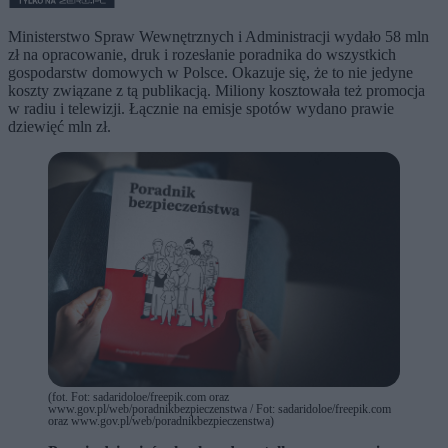
Ministerstwo Spraw Wewnętrznych i Administracji wydało 58 mln
zł na opracowanie, druk i rozesłanie poradnika do wszystkich
gospodarstw domowych w Polsce. Okazuje się, że to nie jedyne
koszty związane z tą publikacją. Miliony kosztowała też promocja
w radiu i telewizji. Łącznie na emisje spotów wydano prawie
dziewięć mln zł.
(fot. Fot: sadaridoloe/freepik.com oraz
www.gov.pl/web/poradnikbezpieczenstwa / Fot: sadaridoloe/freepik.com
oraz www.gov.pl/web/poradnikbezpieczenstwa)