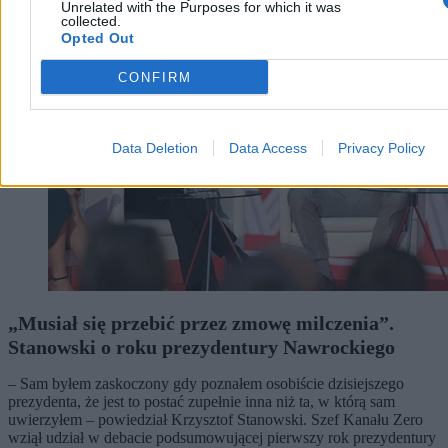
Unrelated with the Purposes for which it was
Kraj
collected.
Opted Out
CONFIRM
Data Deletion
Data Access
Privacy Policy
„Musiał się przebić przez zmowę milczenia”.
Stanowski o roku prezydentury Nawrockiego
– Sam byłem zaskoczony gdy poznałem osobiście dzisiejszego
prezydenta, że jest to postać zupełnie inna niż ta, w którą sam
uwierzyłem – powiedział Krzysztof Stanowski. Szef Kanału Zero
wziął udział w debacie podsumowującej pierwszy rok prezydentury