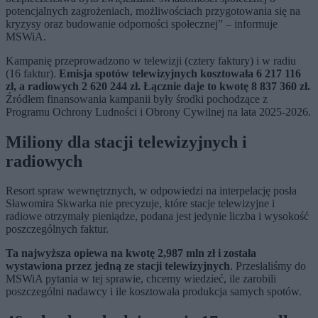
potencjalnych zagrożeniach, możliwościach przygotowania się na
kryzysy oraz budowanie odporności społecznej” – informuje
MSWiA.
Kampanię przeprowadzono w telewizji (cztery faktury) i w radiu
(16 faktur).
Emisja spotów telewizyjnych kosztowała 6 217 116
zł, a radiowych 2 620 244 zł. Łącznie daje to kwotę 8 837 360 zł.
Źródłem finansowania kampanii były środki pochodzące z
Programu Ochrony Ludności i Obrony Cywilnej na lata 2025-2026.
Miliony dla stacji telewizyjnych i
radiowych
Resort spraw wewnętrznych, w odpowiedzi na interpelację posła
Sławomira Skwarka nie precyzuje, które stacje telewizyjne i
radiowe otrzymały pieniądze, podana jest jedynie liczba i wysokość
poszczególnych faktur.
Ta najwyższa opiewa na kwotę 2,987 mln zł i została
wystawiona przez jedną ze stacji telewizyjnych
. Przesłaliśmy do
MSWiA pytania w tej sprawie, chcemy wiedzieć, ile zarobili
poszczególni nadawcy i ile kosztowała produkcja samych spotów.