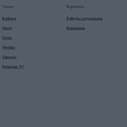
Tematy
Regulamin
Kultura
Polityka prywatności
Sport
Regulamin
Świat
Wojsko
Zdrowie
Program TV
© 2026 Kanał Zero Spółka Akcyjna