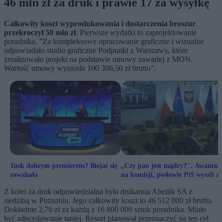
46 mln zł za druk i prawie 17 za wysyłkę
Całkowity koszt wyprodukowania i dostarczenia broszur
przekroczył 58 mln zł
. Pierwsze wydatki to zaprojektowanie
poradnika. ”Za kompleksowe opracowanie graficzne i wizualne
odpowiadało studio graficzne Podpunkt z Warszawy, które
zrealizowało projekt na podstawie umowy zawartej z MON.
Wartość umowy wyniosła 100 306,50 zł brutto”.
Tusk dobrym premierem? Biejat się
„Czy pan jest mądry?". Awantur
zawahała
na komisji, posłowie PiS wyszli z 
Z kolei za druk odpowiedzialna była drukarnia Abedik SA z
siedzibą w Poznaniu. Jego całkowity koszt to 46 512 000 zł brutto.
Dokładnie 2,76 zł za każdą z 16 800 000 sztuk poradnika. Miało
być zdecydowanie taniej. Resort planował przeznaczyć na ten cel