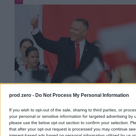
Kraj
prod zero -
Do Not Process My Personal Information
Nawrocki podsumowuje pierwszy rok kadencji.
„Chcę, byście mnie oceniali”
If you wish to opt-out of the sale, sharing to third parties, or proce
– Bardzo się cieszę, że w rok od zaprzysiężenia jesteście ze swoim
your personal or sensitive information for targeted advertising by 
prezydentem w naszym wspólnym domu. Wy zdecydowaliście o
please use the below opt-out section to confirm your selection. Pl
tym, że mam być waszym głosem w Pałacu Prezydenckim –
that after your opt-out request is processed you may continue see
powiedział Karol Nawrocki podczas obchodów rocznicy jego
interest-based ads based on personal information utilized by us or