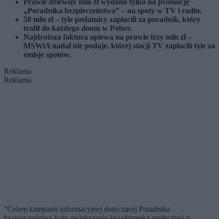
Prawie dziewięć mln zł
wydano tylko na promocję
„Poradnika bezpieczeństwa” – na spoty w TV i radiu.
58 mln zł
– tyle podatnicy zapłacili za poradnik, który
trafił do każdego domu w Polsce.
Najdroższa faktura
opiewa na prawie trzy mln zł –
MSWiA nadal nie podaje, której stacji TV zapłacili tyle za
emisje spotów.
Reklama
Reklama
”Celem kampanii informacyjnej dotyczącej Poradnika
bezpieczeństwa było zwiększanie świadomości społecznej o