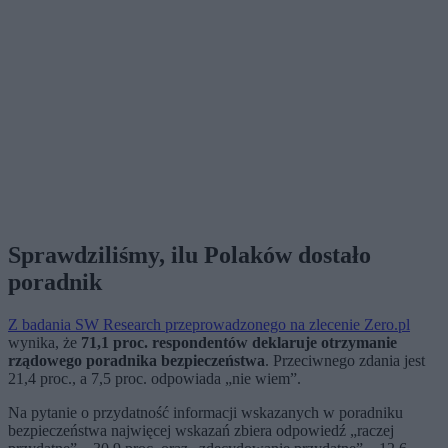
Sprawdziliśmy, ilu Polaków dostało
poradnik
Z badania SW Research przeprowadzonego na zlecenie Zero.pl
wynika, że
71,1 proc. respondentów deklaruje otrzymanie
rządowego poradnika bezpieczeństwa
. Przeciwnego zdania jest
21,4 proc., a 7,5 proc. odpowiada „nie wiem”.
Na pytanie o przydatność informacji wskazanych w poradniku
bezpieczeństwa najwięcej wskazań zbiera odpowiedź „raczej