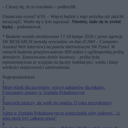
– Cieszę się, że to rozesłano – podkreślił.
Ostateczna ocena? 4/10. – Więcej będzie z tego pożytku niż jakichś
nieszczęść. Warto się z tym zapoznać.
Niestety, dało się to zrobić
lepiej
– podsumował.
* Badanie zostało zrealizowane 17-18 lutego 2026 r. przez agencję
SW RESEARCH metodą wywiadów on-line (CAWI – Computer-
Assisted Web Interview) na panelu internetowym SW Panel. W
ramach badania przeprowadzono 800 ankiet z ogólnopolską próbą
dorosłych. Zastosowano dobór kwotowy – próba była
reprezentatywna ze względu na łączny rozkład płci, wieku i klasy
wielkości miejscowości zamieszkania.
Najpopularniejsze
1
Mniej łóżek dla pacjentów, więcej gabinetów dla lekarzy.
Ujawniamy zmiany w Szpitalu Południowym
2
Nawrocki niszczy, ale wajb się zgadza. O roku prezydentury
3
Afera w Szpitalu Południowym to wierzchołek góry lodowej. „A
góra może być całkiem spora”
4