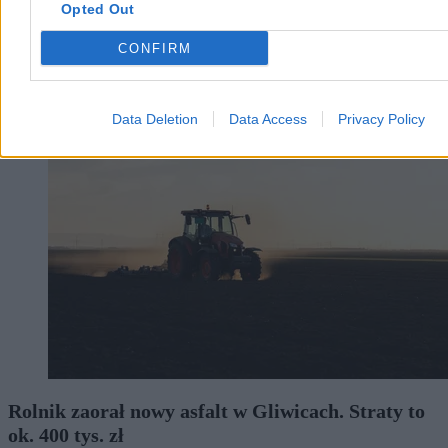
Opted Out
Aleksandra Cieślik
Dzisiaj 19:20
CONFIRM
4 min
Kraj
Data Deletion
Data Access
Privacy Policy
Rolnik zaorał nowy asfalt w Gliwicach. Straty to
ok. 400 tys. zł