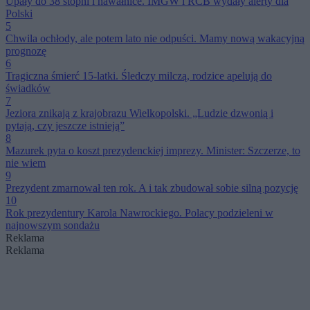
Upały do 38 stopni i nawałnice. IMGW i RCB wydały alerty dla
Polski
5
Chwila ochłody, ale potem lato nie odpuści. Mamy nową wakacyjną
prognozę
6
Tragiczna śmierć 15-latki. Śledczy milczą, rodzice apelują do
świadków
7
Jeziora znikają z krajobrazu Wielkopolski. „Ludzie dzwonią i
pytają, czy jeszcze istnieją”
8
Mazurek pyta o koszt prezydenckiej imprezy. Minister: Szczerze, to
nie wiem
9
Prezydent zmarnował ten rok. A i tak zbudował sobie silną pozycję
10
Rok prezydentury Karola Nawrockiego. Polacy podzieleni w
najnowszym sondażu
Reklama
Reklama