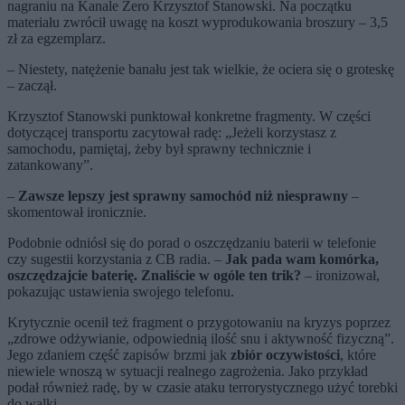
nagraniu na Kanale Zero Krzysztof Stanowski. Na początku
materiału zwrócił uwagę na koszt wyprodukowania broszury – 3,5
zł za egzemplarz.
– Niestety, natężenie banału jest tak wielkie, że ociera się o groteskę
– zaczął.
Krzysztof Stanowski punktował konkretne fragmenty. W części
dotyczącej transportu zacytował radę: „Jeżeli korzystasz z
samochodu, pamiętaj, żeby był sprawny technicznie i
zatankowany”.
–
Zawsze lepszy jest sprawny samochód niż niesprawny
–
skomentował ironicznie.
Podobnie odniósł się do porad o oszczędzaniu baterii w telefonie
czy sugestii korzystania z CB radia. –
Jak pada wam komórka,
oszczędzajcie baterię. Znaliście w ogóle ten trik?
– ironizował,
pokazując ustawienia swojego telefonu.
Krytycznie ocenił też fragment o przygotowaniu na kryzys poprzez
„zdrowe odżywianie, odpowiednią ilość snu i aktywność fizyczną”.
Jego zdaniem część zapisów brzmi jak
zbiór oczywistości
, które
niewiele wnoszą w sytuacji realnego zagrożenia. Jako przykład
podał również radę, by w czasie ataku terrorystycznego użyć torebki
do walki.