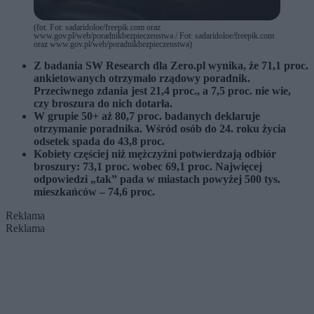
(fot. Fot: sadaridoloe/freepik.com oraz
www.gov.pl/web/poradnikbezpieczenstwa / Fot: sadaridoloe/freepik.com
oraz www.gov.pl/web/poradnikbezpieczenstwa)
Z badania SW Research dla Zero.pl wynika, że 71,1 proc.
ankietowanych otrzymało rządowy poradnik.
Przeciwnego zdania jest 21,4 proc., a 7,5 proc. nie wie,
czy broszura do nich dotarła.
W grupie 50+ aż 80,7 proc. badanych deklaruje
otrzymanie poradnika. Wśród osób do 24. roku życia
odsetek spada do 43,8 proc.
Kobiety częściej niż mężczyźni potwierdzają odbiór
broszury: 73,1 proc. wobec 69,1 proc. Najwięcej
odpowiedzi „tak” pada w miastach powyżej 500 tys.
mieszkańców – 74,6 proc.
Reklama
Reklama