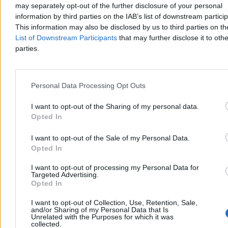
may separately opt-out of the further disclosure of your personal
information by third parties on the IAB’s list of downstream partici
This information may also be disclosed by us to third parties on t
List of Downstream Participants
that may further disclose it to othe
parties.
Personal Data Processing Opt Outs
I want to opt-out of the Sharing of my personal data.
Opted In
Pikieta przeciw transportowi konnemu do
Morskiego Oka. Wozacy odpierają zarzuty
I want to opt-out of the Sale of my Personal Data.
Opted In
W sobotę na Palenicy Białczańskiej odbyła się pikieta przeciw
transportowi konnemu do Morskiego Oka. Aktywiści z ruchu Dla
I want to opt-out of processing my Personal Data for
Zwierząt i DIOZ domagają się całkowitego zakazu przewozów,
Targeted Advertising.
twierdząc, że konie są męczone. Wozacy i eksperci weterynarii
Opted In
wskazują, że zwierzęta są corocznie badane i chronione
regulaminem TPN.
I want to opt-out of Collection, Use, Retention, Sale,
and/or Sharing of my Personal Data that Is
Unrelated with the Purposes for which it was
collected.