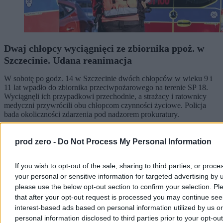
Dwaj chłopcy wyciągnięci ze zbiornika ppoż. w
Szczecinie. Udana reanimacja
W sobotę po godz. 14 w Szczecinie dwóch chłopców w wieku 9 i
11 lat wpadło do zbiornika przeciwpożarowego na terenie SP 18.
Wyciągnęli ich przypadkowi przechodnie, a strażacy i ratownicy
medyczni przywrócili obu chłopcom czynności życiowe. Policja
bada okoliczności zdarzenia pod nadzorem prokuratury.
prod zero -
Do Not Process My Personal Information
Aleksandra Cieślik
Dzisiaj 20:06
If you wish to opt-out of the sale, sharing to third parties, or proce
3 min
your personal or sensitive information for targeted advertising by 
please use the below opt-out section to confirm your selection. Pl
Kraj
that after your opt-out request is processed you may continue see
interest-based ads based on personal information utilized by us or
personal information disclosed to third parties prior to your opt-ou