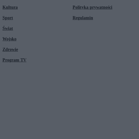
Kultura
Polityka prywatności
Sport
Regulamin
Świat
Wojsko
Zdrowie
Program TV
© 2026 Kanał Zero Spółka Akcyjna