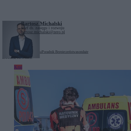
Bartosz Michalski
Szef ds. zasięgu i rozwoju
bartosz.michalski@zero.pl
Tagi:
Krzysztof Stanowski
Poradnik Bezpieczeństwa
sondaże
Zobacz również
Kraj