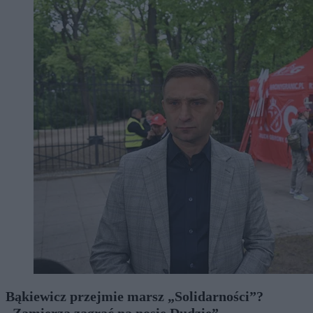
Bąkiewicz przejmie marsz „Solidarności”?
„Zamierza zagrać na nosie Dudzie”