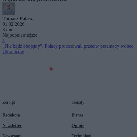
Tomasz Pałasz
01.02.2026
3 min
Najpopularniejsze
1
„Nie bądź obojętny”. Polacy protestowali przeciw przemocy wobec
Ukraińców
Zero.pl
Tematy
Redakcja
Biznes
Newsletter
Opinie
Newsroom
Technologia