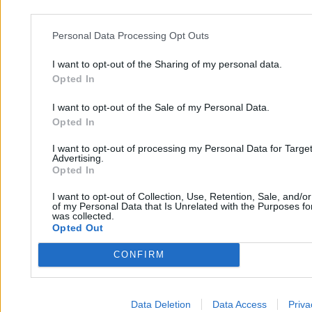
Personal Data Processing Opt Outs
I want to opt-out of the Sharing of my personal data.
Opted In
I want to opt-out of the Sale of my Personal Data.
Opted In
I want to opt-out of processing my Personal Data for Targe
Advertising.
75. dzień bez wypłaty. Górnikom skończyła się
Opted In
cierpliwość
I want to opt-out of Collection, Use, Retention, Sale, and/o
of my Personal Data that Is Unrelated with the Purposes for
was collected.
Opted Out
Michał Cieciura
26.02.2026
3 min
CONFIRM
Świat
Data Deletion
Data Access
Priva