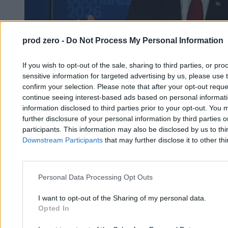
prod zero -
Do Not Process My Personal Information
If you wish to opt-out of the sale, sharing to third parties, or pr
sensitive information for targeted advertising by us, please use 
confirm your selection. Please note that after your opt-out req
continue seeing interest-based ads based on personal informatio
information disclosed to third parties prior to your opt-out. You 
further disclosure of your personal information by third parties 
participants. This information may also be disclosed by us to thi
Referendum zablokowane przez Senat. Ludzie
Downstream Participants
that may further disclose it to other thi
prezydenta reagują
Personal Data Processing Opt Outs
Kasjan Owsianko
21.05.2026
I want to opt-out of the Sharing of my personal data.
3 min
Opted In
Najpopularniejsze
1