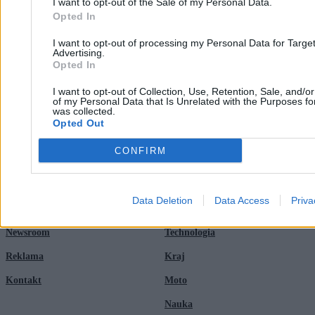
Nawrocki otworzy rezydencję w Juracie. „Zgłosiło się już kilkaset
I want to opt-out of the Sale of my Personal Data.
osób”
Opted In
2
Spór o ułaskawienie „Starucha”. Rzecznik prezydenta wyjaśnia
I want to opt-out of processing my Personal Data for Targe
Advertising.
Opted In
I want to opt-out of Collection, Use, Retention, Sale, and/o
of my Personal Data that Is Unrelated with the Purposes for
was collected.
Opted Out
CONFIRM
Zero.pl
Tematy
Redakcja
Biznes
Data Deletion
Data Access
Priva
Newsletter
Opinie
Newsroom
Technologia
Reklama
Kraj
Kontakt
Moto
Nauka