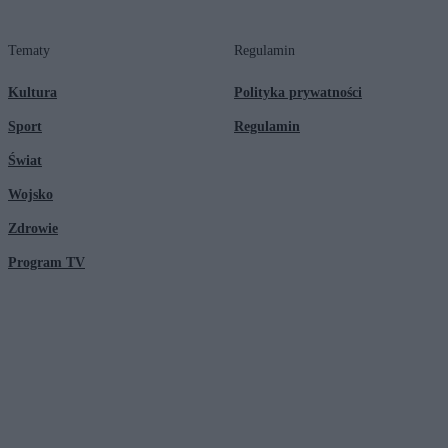
Tematy
Regulamin
Kultura
Polityka prywatności
Sport
Regulamin
Świat
Wojsko
Zdrowie
Program TV
© 2026 Kanał Zero Spółka Akcyjna