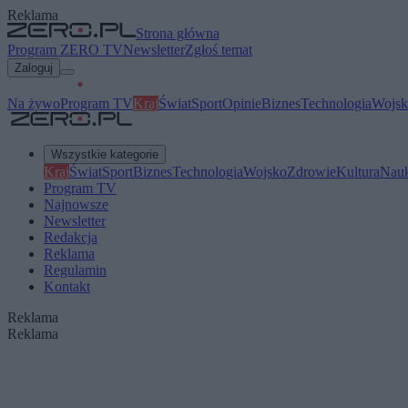
Reklama
Strona główna
Program ZERO TV
Newsletter
Zgłoś temat
Zaloguj
Na żywo
Program TV
Kraj
Świat
Sport
Opinie
Biznes
Technologia
Wojsk
Wszystkie kategorie
Kraj
Świat
Sport
Biznes
Technologia
Wojsko
Zdrowie
Kultura
Nau
Program TV
Najnowsze
Newsletter
Redakcja
Reklama
Regulamin
Kontakt
Reklama
Reklama