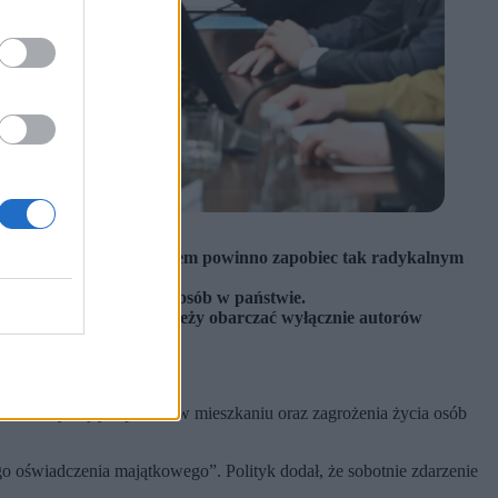
u majątkowym, co ich zdaniem powinno zapobiec tak radykalnym
pozycji najważniejszych osób w państwie.
, a winą za incydent należy obarczać wyłącznie autorów
niem dotyczącym pożaru w mieszkaniu oraz zagrożenia życia osób
o oświadczenia majątkowego”. Polityk dodał, że sobotnie zdarzenie