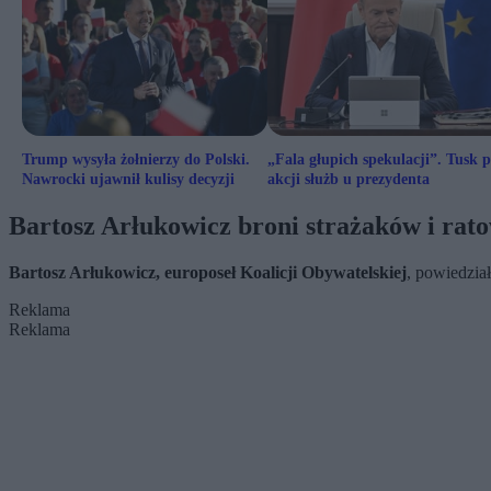
Trump wysyła żołnierzy do Polski.
„Fala głupich spekulacji”. Tusk 
Nawrocki ujawnił kulisy decyzji
akcji służb u prezydenta
Bartosz Arłukowicz broni strażaków i ra
Bartosz Arłukowicz, europoseł Koalicji Obywatelskiej
, powiedzia
Reklama
Reklama