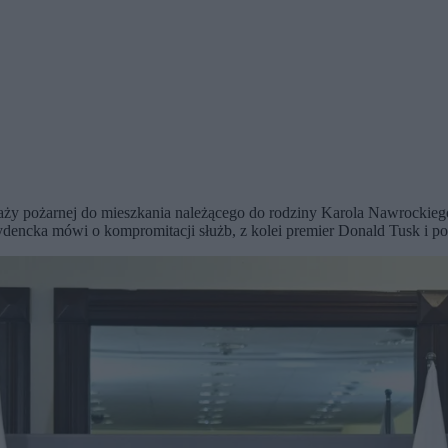
aży pożarnej do mieszkania należącego do rodziny Karola Nawrockiego
ncka mówi o kompromitacji służb, z kolei premier Donald Tusk i polit