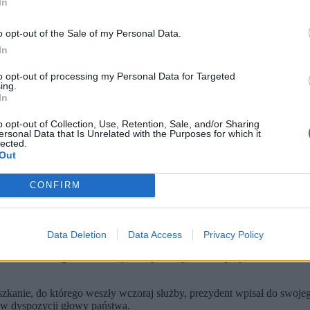
In
o opt-out of the Sale of my Personal Data.
In
to opt-out of processing my Personal Data for Targeted
ing.
In
o opt-out of Collection, Use, Retention, Sale, and/or Sharing
ersonal Data that Is Unrelated with the Purposes for which it
wa w Warszawie. 24 maja 2026 r. (fot. Radek Pietruszka / PAP)
lected.
Out
 do której siłą weszły służby, figuruje w oficjalnym oświadczeni
 które nie mają systemowej wiedzy o lokalach pozostających w dys
CONFIRM
czu zagrożenia życia nie mogą weryfikować deklaracji majątkowych
Data Deletion
Data Access
Privacy Policy
ola Nawrockiego
. Interwencja związana była z fałszywym zawiadomie
kanie, do którego weszły wczoraj służby, prezydent wpisał do swojeg
ją w dyspozycji głowy państwa.