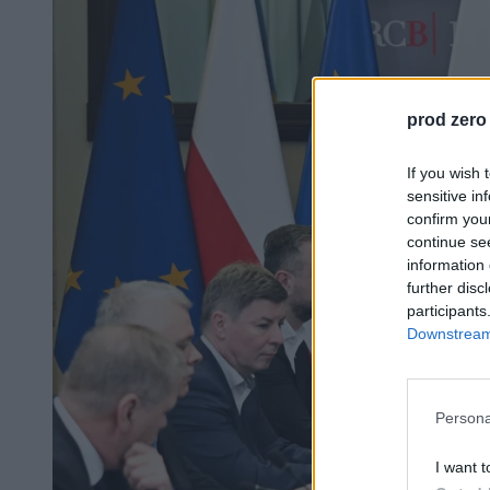
prod zero
If you wish 
sensitive in
confirm you
continue se
information 
further disc
participants
Downstream 
Persona
I want t