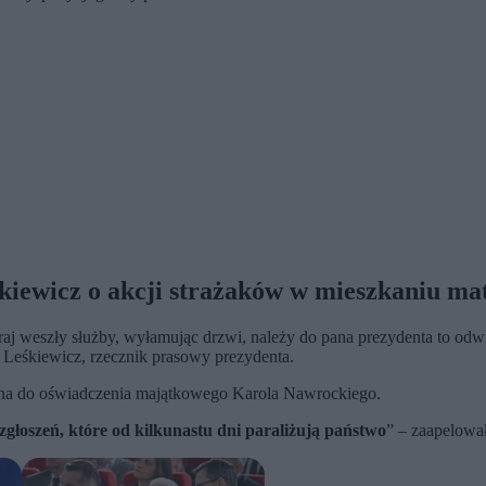
iewicz o akcji strażaków w mieszkaniu ma
aj weszły służby, wyłamując drzwi, należy do pana prezydenta to odw
ł Leśkiewicz, rzecznik prasowy prezydenta.
isana do oświadczenia majątkowego Karola Nawrockiego.
głoszeń, które od kilkunastu dni paraliżują państwo
” – zaapelowa