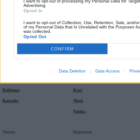
I want to opt-out of processing my Personal Data for Targe
Advertising.
Opted In
I want to opt-out of Collection, Use, Retention, Sale, and/o
of my Personal Data that Is Unrelated with the Purposes for
was collected.
Opted Out
Zero.pl
Tematy
CONFIRM
Redakcja
Biznes
Newsletter
Opinie
Data Deletion
Data Access
Priva
Newsroom
Technologia
Reklama
Kraj
Kontakt
Moto
Nauka
Tematy
Regulamin