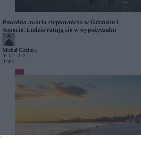
Poważna awaria ciepłownicza w Gdańsku i
Sopocie. Ludzie ratują się w wypożyczalni
Michał Cieciura
02.02.2026
3 min
Kraj