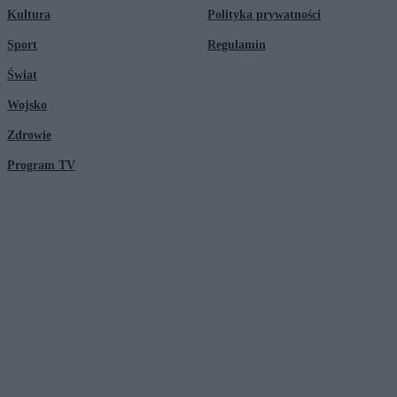
Kultura
Polityka prywatności
Sport
Regulamin
Świat
Wojsko
Zdrowie
Program TV
© 2026 Kanał Zero Spółka Akcyjna