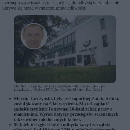
przestępstwa seksualne, nie stawił się do odbycia kary i obecnie
ukrywa się przed wymiarem sprawiedliwości.
Marcin Turczyński, były szef sopockiego klubu Zatoka Sztuki, jest
poszukiwany. Wydano ENA (fot. Karolina Misztal / East News)
Marcin Turczyński, były szef sopockiej Zatoki Sztuki,
został skazany na 6 lat więzienia. Ma też zapłacić
zadośćuczynienie i otrzymał 10-letni zakaz pracy z
małoletnimi. Wyrok dotyczy przestępstw seksualnych,
także wobec młodocianych kobiet.
50-latek nie zgłosił się do odbycia kary i zaczął się
ukrywać. Sąd 19 lutego 2026 r. odmówił odroczenia