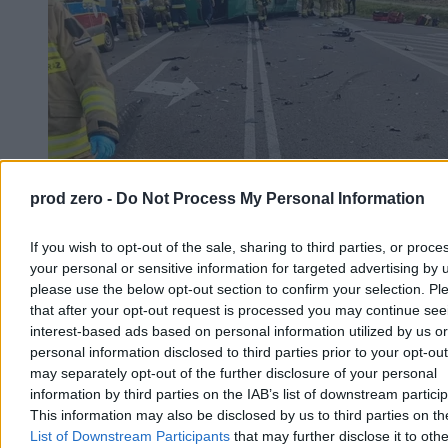
prod zero -
Do Not Process My Personal Information
Samochód zderzył się z busem. 11 osób
If you wish to opt-out of the sale, sharing to third parties, or proce
poszkodowanych, droga zablokowana
your personal or sensitive information for targeted advertising by 
please use the below opt-out section to confirm your selection. Pl
Po wypadku zablokowana jest droga wojewódzka nr 848 w
that after your opt-out request is processed you may continue see
Pułankowicach (Lubelskie), gdzie samochód osobowy zderzył się z
interest-based ads based on personal information utilized by us or
busem pasażerskim. Według policji poszkodowanych jest 11 osób.
personal information disclosed to third parties prior to your opt-ou
Dwie trafiły do szpitala - wynika z informacji straży pożarnej.
may separately opt-out of the further disclosure of your personal
information by third parties on the IAB’s list of downstream partici
This information may also be disclosed by us to third parties on t
Paweł Żurek
List of Downstream Participants
that may further disclose it to othe