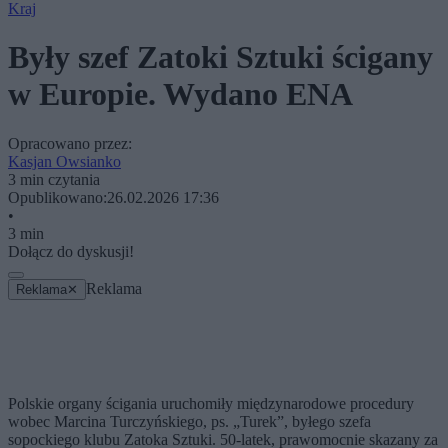
Kraj
Były szef Zatoki Sztuki ścigany
w Europie. Wydano ENA
Opracowano przez:
Kasjan Owsianko
3 min czytania
Opublikowano:
26.02.2026 17:36
•
3 min
Dołącz do dyskusji!
Reklama
Reklama
✕
Polskie organy ścigania uruchomiły międzynarodowe procedury
wobec Marcina Turczyńskiego, ps. „Turek”, byłego szefa
sopockiego klubu Zatoka Sztuki. 50-latek, prawomocnie skazany za