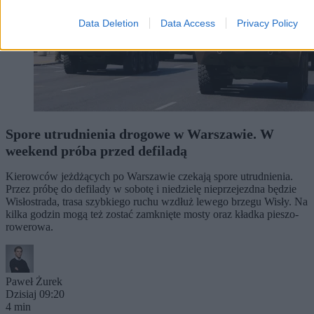
Data Deletion
Data Access
Privacy Policy
Spore utrudnienia drogowe w Warszawie. W
weekend próba przed defiladą
Kierowców jeżdżących po Warszawie czekają spore utrudnienia.
Przez próbę do defilady w sobotę i niedzielę nieprzejezdna będzie
Wisłostrada, trasa szybkiego ruchu wzdłuż lewego brzegu Wisły. Na
kilka godzin mogą też zostać zamknięte mosty oraz kładka pieszo-
rowerowa.
Paweł Żurek
Dzisiaj 09:20
4 min