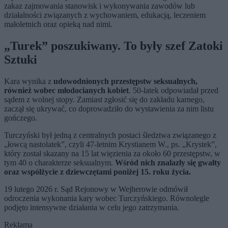
zakaz zajmowania stanowisk i wykonywania zawodów lub
działalności związanych z wychowaniem, edukacją, leczeniem
małoletnich oraz opieką nad nimi.
„Turek” poszukiwany. To były szef Zatoki
Sztuki
Kara wynika z
udowodnionych przestępstw seksualnych,
również wobec młodocianych kobiet
. 50-latek odpowiadał przed
sądem z wolnej stopy. Zamiast zgłosić się do zakładu karnego,
zaczął się ukrywać, co doprowadziło do wystawienia za nim listu
gończego.
Turczyński był jedną z centralnych postaci śledztwa związanego z
„łowcą nastolatek”, czyli 47-letnim Krystianem W., ps. „Krystek”,
który został skazany na 15 lat więzienia za około 60 przestępstw, w
tym 40 o charakterze seksualnym.
Wśród nich znalazły się gwałty
oraz współżycie z dziewczętami poniżej 15. roku życia.
19 lutego 2026 r. Sąd Rejonowy w Wejherowie odmówił
odroczenia wykonania kary wobec Turczyńskiego. Równolegle
podjęto intensywne działania w celu jego zatrzymania.
Reklama