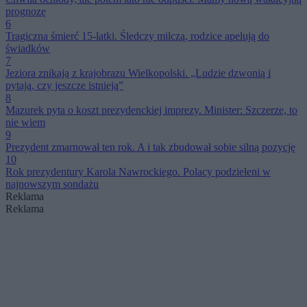
prognozę
6
Tragiczna śmierć 15-latki. Śledczy milczą, rodzice apelują do
świadków
7
Jeziora znikają z krajobrazu Wielkopolski. „Ludzie dzwonią i
pytają, czy jeszcze istnieją”
8
Mazurek pyta o koszt prezydenckiej imprezy. Minister: Szczerze, to
nie wiem
9
Prezydent zmarnował ten rok. A i tak zbudował sobie silną pozycję
10
Rok prezydentury Karola Nawrockiego. Polacy podzieleni w
najnowszym sondażu
Reklama
Reklama