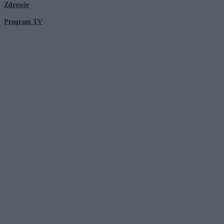
Zdrowie
Program TV
© 2026 Kanał Zero Spółka Akcyjna