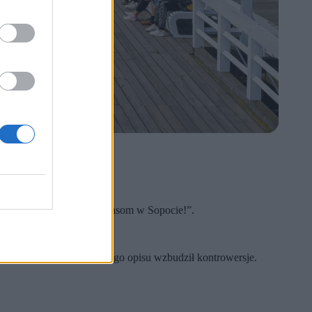
 takimi widokami? STOP golasom w Sopocie!”.
 właśnie ostatni element tego opisu wzbudził kontrowersje.