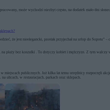
apracowany, może wychodzi niezbyt często, na dodatek mało dni słone
 sklepach?
ieć, że jest nieelegancki, prostak przyjechał na urlop do Sopotu” – oc
, na plaży bez koszulki . To dotyczy kobiet i mężczyzn. Z tym walczy 
w miejscach publicznych. Już kilka lat temu urzędnicy rozpoczęli akcj
 na ulicach, w restauracjach, parkach oraz sklepach.