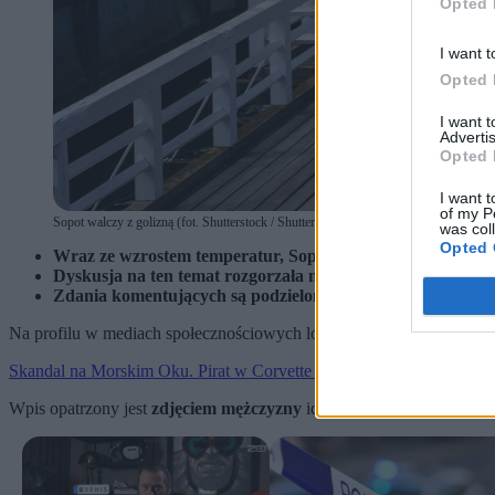
Opted 
I want t
Opted 
I want 
Advertis
Opted 
I want t
of my P
Sopot walczy z golizną (fot. Shutterstock / Shutterstock)
was col
Opted 
Wraz ze wzrostem temperatur, Sopot rozpoczyna walkę z g
Dyskusja na ten temat rozgorzała na nowo po zamieszczen
Zdania komentujących są podzielone.
Na profilu w mediach społecznościowych lokalnego sopockiego porta
Skandal na Morskim Oku. Pirat w Corvette kpi z policji
Wpis opatrzony jest
zdjęciem mężczyzny
idącego chodnikiem w towa