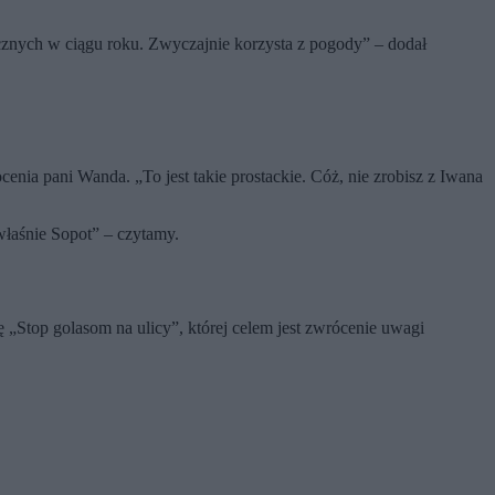
cznych w ciągu roku. Zwyczajnie korzysta z pogody” – dodał
enia pani Wanda. „To jest takie prostackie. Cóż, nie zrobisz z Iwana
właśnie Sopot” – czytamy.
ę „Stop golasom na ulicy”, której celem jest zwrócenie uwagi