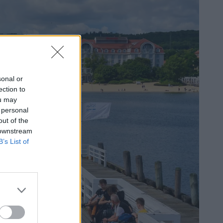
sonal or
ection to
ou may
 personal
out of the
 downstream
B’s List of