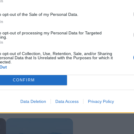
In
o opt-out of the Sale of my Personal Data.
In
to opt-out of processing my Personal Data for Targeted
ing.
In
o opt-out of Collection, Use, Retention, Sale, and/or Sharing
ersonal Data that Is Unrelated with the Purposes for which it
lected.
Out
olizną w miejscach publicznych.
iu w mediach społecznościowych zdjęcia mężczyzny bez koszulki.
CONFIRM
lu esopot.pl pojawił się w sobotę post z podpisem: „Tęskniliście za
Data Deletion
Data Access
Privacy Policy
rzystwie kobiety, niosącego torby i
rozebranego od pasa w górę
. To