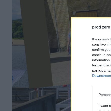
prod zero
If you wish 
sensitive in
confirm you
continue se
information 
further disc
participants
Downstream 
Persona
I want t