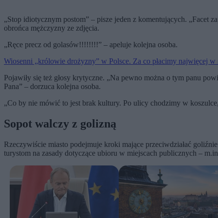
„Stop idiotycznym postom” – pisze jeden z komentujących. „Facet z
obrońca mężczyzny ze zdjęcia.
„Ręce precz od golasów!!!!!!!!” – apeluje kolejna osoba.
Wiosenni „królowie drożyzny” w Polsce. Za co płacimy najwięcej w
Pojawiły się też głosy krytyczne. „Na pewno można o tym panu powiedz
Pana” – dorzuca kolejna osoba.
„Co by nie mówić to jest brak kultury. Po ulicy chodzimy w koszulce
Sopot walczy z golizną
Rzeczywiście miasto podejmuje kroki mające przeciwdziałać goliźnie 
turystom na zasady dotyczące ubioru w miejscach publicznych – m.in.