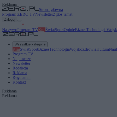
Reklama
Strona główna
Program ZERO TV
Newsletter
Zgłoś temat
Zaloguj
Na żywo
Program TV
Kraj
Świat
Sport
Opinie
Biznes
Technologia
Wojsk
Wszystkie kategorie
Kraj
Świat
Sport
Biznes
Technologia
Wojsko
Zdrowie
Kultura
Nau
Program TV
Najnowsze
Newsletter
Redakcja
Reklama
Regulamin
Kontakt
Reklama
Reklama