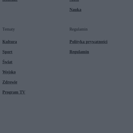
Nauka
Tematy
Regulamin
Kultura
Polityka prywatności
Sport
Regulamin
Świat
Wojsko
Zdrowie
Program TV
© 2026 Kanał Zero Spółka Akcyjna