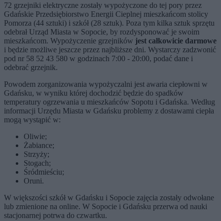
72 grzejniki elektryczne zostały wypożyczone do tej pory przez
Gdańskie Przedsiębiorstwo Energii Cieplnej mieszkańcom stolicy
Pomorza (44 sztuki) i szkół (28 sztuk). Poza tym kilka sztuk sprzętu
odebrał Urząd Miasta w Sopocie, by rozdysponować je swoim
mieszkańcom. Wypożyczenie grzejników
jest całkowicie darmowe
i będzie możliwe jeszcze przez najbliższe dni. Wystarczy zadzwonić
pod nr
58 52 43 580 w godzinach 7:00 - 20:00, podać dane i
odebrać grzejnik.
Powodem zorganizowania wypożyczalni jest awaria ciepłowni w
Gdańsku, w wyniku której dochodzić będzie do spadków
temperatury ogrzewania u mieszkańców Sopotu i Gdańska. Według
informacji Urzędu Miasta w Gdańsku problemy z dostawami ciepła
mogą wystąpić w:
Oliwie;
Żabiance;
Strzyży;
Stogach;
Śródmieściu;
Oruni.
W większości szkół w Gdańsku i Sopocie zajęcia zostały odwołane
lub zmienione na online. W Sopocie i Gdańsku przerwa od nauki
stacjonarnej potrwa do czwartku.