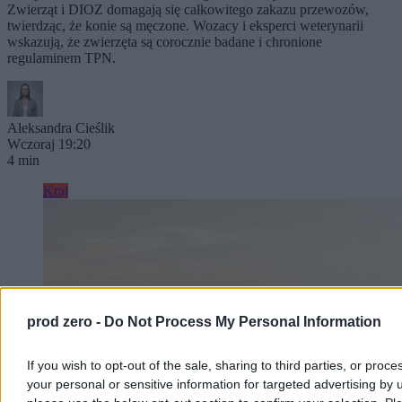
Zwierząt i DIOZ domagają się całkowitego zakazu przewozów,
twierdząc, że konie są męczone. Wozacy i eksperci weterynarii
wskazują, że zwierzęta są corocznie badane i chronione
regulaminem TPN.
Aleksandra Cieślik
Wczoraj 19:20
4 min
Kraj
prod zero -
Do Not Process My Personal Information
If you wish to opt-out of the sale, sharing to third parties, or proce
your personal or sensitive information for targeted advertising by 