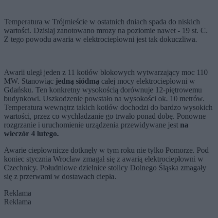
Temperatura w Trójmieście w ostatnich dniach spada do niskich
wartości. Dzisiaj zanotowano mrozy na poziomie nawet - 19 st. C.
Z tego powodu awaria w elektrociepłowni jest tak dokuczliwa.
Awarii uległ jeden z 11 kotłów blokowych wytwarzający moc 110
MW. Stanowiąc
jedną siódmą
całej mocy elektrociepłowni w
Gdańsku. Ten konkretny wysokością dorównuje 12-piętrowemu
budynkowi. Uszkodzenie powstało na wysokości ok. 10 metrów.
Temperatura wewnątrz takich kotłów dochodzi do bardzo wysokich
wartości, przez co wychładzanie go trwało ponad dobę. Ponowne
rozgrzanie i uruchomienie urządzenia przewidywane jest
na
wieczór 4 lutego.
Awarie ciepłownicze dotknęły w tym roku nie tylko Pomorze. Pod
koniec stycznia Wrocław zmagał się z awarią elektrociepłowni w
Czechnicy. Południowe dzielnice stolicy Dolnego Śląska zmagały
się z przerwami w dostawach ciepła.
Reklama
Reklama