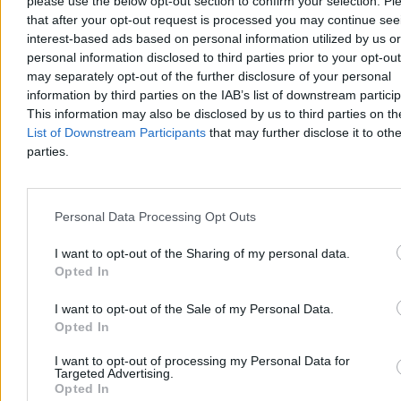
please use the below opt-out section to confirm your selection. Pl
that after your opt-out request is processed you may continue see
interest-based ads based on personal information utilized by us or
personal information disclosed to third parties prior to your opt-ou
Rolnik zaorał nowy asfalt w Gliwicach. Straty to
may separately opt-out of the further disclosure of your personal
ok. 400 tys. zł
information by third parties on the IAB’s list of downstream partici
This information may also be disclosed by us to third parties on t
W piątek w gliwickiej dzielnicy Ostropa 60-letni rolnik ciągnikiem
List of Downstream Participants
that may further disclose it to othe
marki Ursus celowo wjechał na świeżo położony asfalt, niszcząc
parties.
pługiem ok. 200 metrów nowej jezdni. Twierdził, że droga należy
do niego. Policja zatrzymała go na gorącym uczynku. Straty
oszacowano wstępnie na ok. 400 tys. zł.
Personal Data Processing Opt Outs
I want to opt-out of the Sharing of my personal data.
Aleksandra Cieślik
Opted In
Wczoraj 18:17
3 min
Reklama
I want to opt-out of the Sale of my Personal Data.
Reklama
Opted In
I want to opt-out of processing my Personal Data for
Targeted Advertising.
Opted In