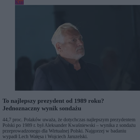
Kraj
To najlepszy prezydent od 1989 roku?
Jednoznaczny wynik sondażu
44,7 proc. Polaków uważa, że dotychczas najlepszym prezydentem
Polski po 1989 r. był Aleksander Kwaśniewski – wynika z sondażu
przeprowadzonego dla Wirtualnej Polski. Najgorzej w badaniu
wypadł Lech Wałęsa i Wojciech Jaruzelski.