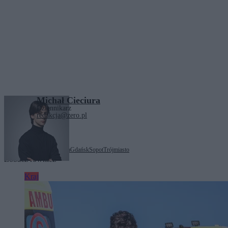
Michał Cieciura
Dziennikarz
redakcja@zero.pl
Tagi:
awaria ciepłownicza
Gdańsk
Sopot
Trójmiasto
Zobacz również
Kraj