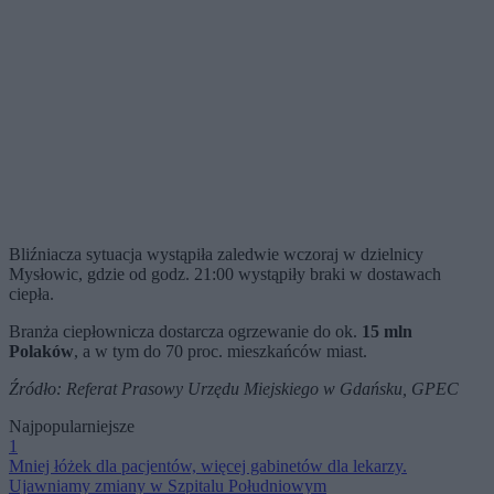
Bliźniacza sytuacja wystąpiła zaledwie wczoraj w dzielnicy
Mysłowic, gdzie od godz. 21:00 wystąpiły braki w dostawach
ciepła.
Branża ciepłownicza dostarcza ogrzewanie do ok.
15 mln
Polaków
, a w tym do 70 proc. mieszkańców miast.
Źródło: Referat Prasowy Urzędu Miejskiego w Gdańsku, GPEC
Najpopularniejsze
1
Mniej łóżek dla pacjentów, więcej gabinetów dla lekarzy.
Ujawniamy zmiany w Szpitalu Południowym