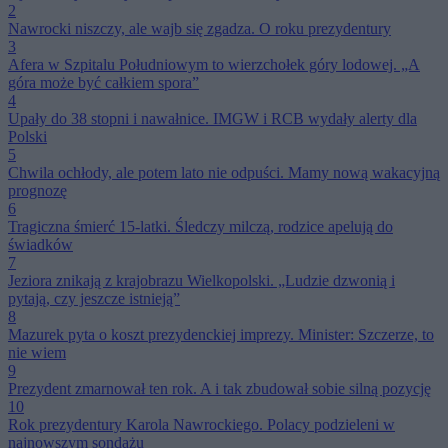
2
Nawrocki niszczy, ale wajb się zgadza. O roku prezydentury
3
Afera w Szpitalu Południowym to wierzchołek góry lodowej. „A
góra może być całkiem spora”
4
Upały do 38 stopni i nawałnice. IMGW i RCB wydały alerty dla
Polski
5
Chwila ochłody, ale potem lato nie odpuści. Mamy nową wakacyjną
prognozę
6
Tragiczna śmierć 15-latki. Śledczy milczą, rodzice apelują do
świadków
7
Jeziora znikają z krajobrazu Wielkopolski. „Ludzie dzwonią i
pytają, czy jeszcze istnieją”
8
Mazurek pyta o koszt prezydenckiej imprezy. Minister: Szczerze, to
nie wiem
9
Prezydent zmarnował ten rok. A i tak zbudował sobie silną pozycję
10
Rok prezydentury Karola Nawrockiego. Polacy podzieleni w
najnowszym sondażu