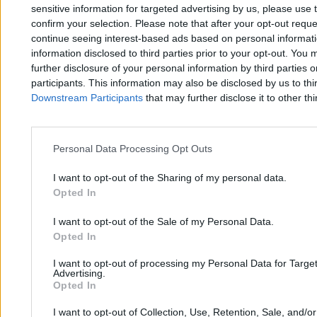
sensitive information for targeted advertising by us, please use 
województw w Polsce
confirm your selection. Please note that after your opt-out req
continue seeing interest-based ads based on personal informatio
information disclosed to third parties prior to your opt-out. You 
Filip Baczkura
further disclosure of your personal information by third parties 
26.05.2026
3 min
participants. This information may also be disclosed by us to thi
Najpopularniejsze
Downstream Participants
that may further disclose it to other thi
1
„Jeszcze nie wiem, czym się zajmę”. Polska polityka kadrowa w
pigułce
Personal Data Processing Opt Outs
I want to opt-out of the Sharing of my personal data.
Opted In
I want to opt-out of the Sale of my Personal Data.
Opted In
Zero.pl
Tematy
I want to opt-out of processing my Personal Data for Targe
Advertising.
Redakcja
Biznes
Opted In
Newsletter
Opinie
I want to opt-out of Collection, Use, Retention, Sale, and/o