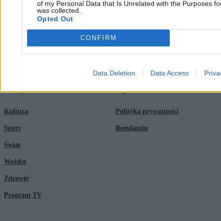
of my Personal Data that Is Unrelated with the Purposes for
Newsroom
Technologia
was collected.
Opted Out
Reklama
Kraj
CONFIRM
Kontakt
Moto
Nauka
Data Deletion
Data Access
Priva
Tematy
Regulamin
Kultura
Polityka prywatności
Sport
Regulamin
Świat
Wojsko
Zdrowie
Program TV