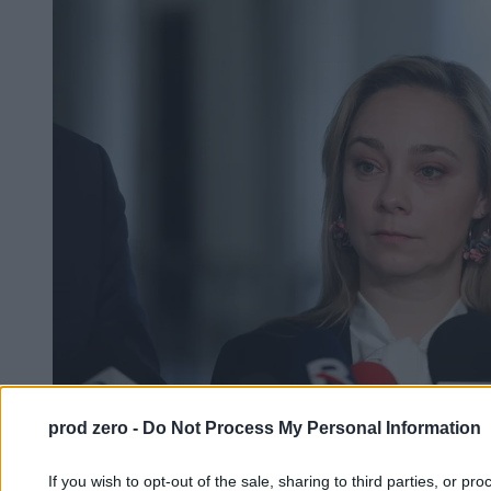
prod zero -
Do Not Process My Personal Information
Nowa wiceminister wciąż nie wie, ile jest
If you wish to opt-out of the sale, sharing to third parties, or pr