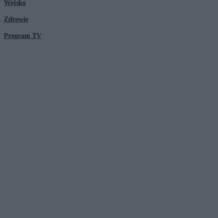
Wojsko
Zdrowie
Program TV
© 2026 Kanał Zero Spółka Akcyjna