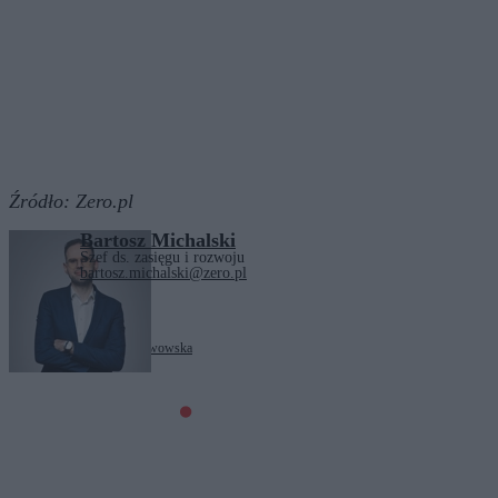
Źródło:
Zero.pl
Bartosz Michalski
Szef ds. zasięgu i rozwoju
bartosz.michalski@zero.pl
Tagi:
Żaneta Cwalina-Śliwowska