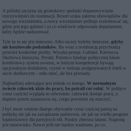
A później zaczyna się groteskowy spektakl dopasowywania
rzeczywistości do nominacji. Resort szuka zakresu obowiązków dla
nowego wiceministra, a nowy wiceminister próbuje zorientować się,
gdzie jest jego gabinet i za co właściwie odpowiada departament,
który będzie nadzorować.
Tyle że to nie jest śmieszne. Albo raczej: byłoby śmieszne,
gdyby
nie kosztowało podatników
. Bo wraz z nominacją przychodzą
przecież konkretne profity. Wysoka pensja. Gabinet. Kierowca.
Służbowa limuzyna. Prestiż. Państwo funduje politycznej klasie
komfortowy system awansu, w którym kompetencje bywają
opcjonalnym dodatkiem, czymś w rodzaju podgrzewanych foteli w
aucie służbowym – miło mieć, ale bez przesady.
Najbardziej uderzające jest jednak co innego.
W normalnym
świecie człowiek idzie do pracy, bo potrafi coś robić
. W polityce
coraz częściej wygląda to odwrotnie: człowiek dostaje pracę, a
dopiero potem zastanawia się, czego powinien się nauczyć.
I być może właśnie dlatego obywatele coraz częściej patrzą na
politykę nie jak na zarządzanie państwem, ale jak na wielki program
lojalnościowy dla partyjnych elit. Punkty zbierasz latami. Nagrodą
jest stanowisko. Nawet jeśli nie bardzo wiadomo, po co.