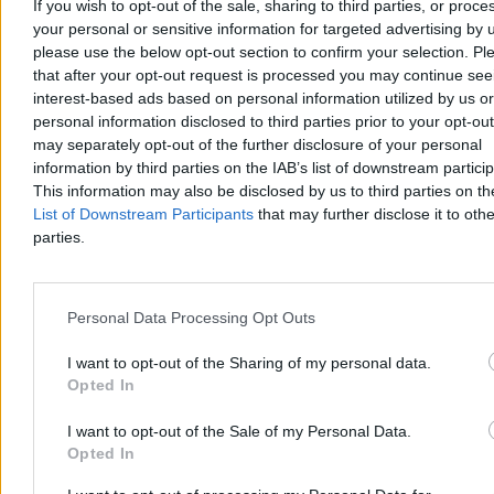
If you wish to opt-out of the sale, sharing to third parties, or proce
your personal or sensitive information for targeted advertising by 
please use the below opt-out section to confirm your selection. Pl
that after your opt-out request is processed you may continue see
interest-based ads based on personal information utilized by us or
personal information disclosed to third parties prior to your opt-ou
may separately opt-out of the further disclosure of your personal
information by third parties on the IAB’s list of downstream partici
This information may also be disclosed by us to third parties on t
Żeby nie szukać daleko wybitnej twórczości internetowej pana
Protasiewicza, zacytuję tylko jeden z wczorajszych wpisów byłego
List of Downstream Participants
that may further disclose it to othe
polityka. Odpowiedział on dziennikarzowi
Marcinowi Dobskiemu
,
parties.
który na X skomentował naszą publikację. Komentarz panu
Jackowi się nie spodobał, więc odpisał w swoim stylu: „Będzie
wisiał, jak niegdyś Mussolini. A i przyjdę się odlać na te truchło”. A
to był jeden z tych delikatniejszych wpisów.
Personal Data Processing Opt Outs
Kiedyś były polityk swoją internetową aktywność wytłumaczył
I want to opt-out of the Sharing of my personal data.
problemami zdrowotnymi. „To jedyny związek ze zdrowiem Jacka
Opted In
Protasiewicza, jaki udało się portalowi Zero.pl ustalić. W swojej
wieloletniej karierze politycznej skupiał się na innej tematyce” –
pisał Patryk Słowik.
I want to opt-out of the Sale of my Personal Data.
Opted In
To wystarczyło jednak, aby zaleźć się w zarządzie szpitala.