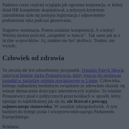
Państwo coraz częściej wygląda jak ogromna korporacja, w której
dział HR kompletnie skapitulował, a jedynym kryterium
zatrudnienia stała się partyjna legitymacja i odpowiednio
podniesiona ręka podczas głosowania.
Najpierw nominacja. Potem ustalanie kompetencji. A wiedzę?
Wiedzę można przecież „uzupełnić w trakcie”. Tak samo jak tę o
liczbie województw. Aj, miałem nie być złośliwy. Trudno, nie
wyszło.
Człowiek od zdrowia
To zresztą nie jest odosobniony przypadek.
Ostatnio Patryk Słowik
opisywał historię Jacka Protasiewicza, który jeszcze do niedawna
zasiadał w zarządzie szpitala powiatowego w Lipnie
. Człowieka,
którego najbardziej medialnym związkiem ze zdrowiem okazały się
własne tłumaczenia dotyczące internetowych wpisów. To właśnie
Protasiewicz pisał o politycznych przeciwnikach w sposób, który,
ujmując to najdelikatniej jak się da,
nie licował z powagą
zajmowanego stanowiska
. W zasadzie jakiegokolwiek. A tym
bardziej do byłego posła i wiceprzewodniczącego Parlamentu
Europejskiego.
Reklama