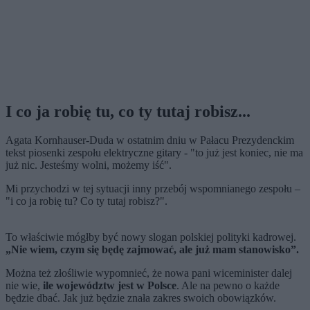
I co ja robię tu, co ty tutaj robisz...
Agata Kornhauser-Duda w ostatnim dniu w Pałacu Prezydenckim
tekst piosenki zespołu elektryczne gitary - "to już jest koniec, nie ma
już nic. Jesteśmy wolni, możemy iść".
Mi przychodzi w tej sytuacji inny przebój wspomnianego zespołu –
"i co ja robię tu? Co ty tutaj robisz?".
To właściwie mógłby być nowy slogan polskiej polityki kadrowej.
„Nie wiem, czym się będę zajmować, ale już mam stanowisko”.
Można też złośliwie wypomnieć, że nowa pani wiceminister dalej
nie wie,
ile województw jest w Polsce
. Ale na pewno o każde
będzie dbać. Jak już będzie znała zakres swoich obowiązków.