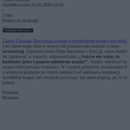
Opublikowano:
26.05.2026 22:00
•
5 min
Dołącz do dyskusji!
Żaneta Cwalina-Śliwowska została wiceministrem sportu i turystyki
.
I już pierwszego dnia w nowej roli postanowiła rozbroić system
szczerością
. Zapytana przez Filipa Baczkurę z Zero.pl, czym będzie
się zajmować w resorcie, odpowiedziała:
„Jeszcze nie wiem, to
będziemy jutro z panem ministrem ustalać”.
Trudno odmówić tej
wypowiedzi pewnej świeżości. W czasach polityków przekonanych
o własnym geniuszu po trzech minutach od odebrania nominacji
dostaliśmy kogoś, kto otwarcie przyznaje: nie mam pojęcia, po co tu
jestem.
Reklama
Reklama