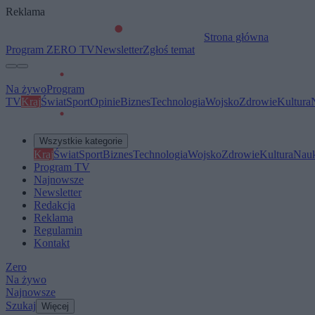
Reklama
Strona główna
Program ZERO TV
Newsletter
Zgłoś temat
Na żywo
Program
TV
Kraj
Świat
Sport
Opinie
Biznes
Technologia
Wojsko
Zdrowie
Kultura
Wszystkie kategorie
Kraj
Świat
Sport
Biznes
Technologia
Wojsko
Zdrowie
Kultura
Nau
Program TV
Najnowsze
Newsletter
Redakcja
Reklama
Regulamin
Kontakt
Zero
Na żywo
Najnowsze
Szukaj
Więcej