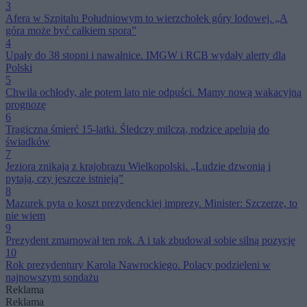
3
Afera w Szpitalu Południowym to wierzchołek góry lodowej. „A
góra może być całkiem spora”
4
Upały do 38 stopni i nawałnice. IMGW i RCB wydały alerty dla
Polski
5
Chwila ochłody, ale potem lato nie odpuści. Mamy nową wakacyjną
prognozę
6
Tragiczna śmierć 15-latki. Śledczy milczą, rodzice apelują do
świadków
7
Jeziora znikają z krajobrazu Wielkopolski. „Ludzie dzwonią i
pytają, czy jeszcze istnieją”
8
Mazurek pyta o koszt prezydenckiej imprezy. Minister: Szczerze, to
nie wiem
9
Prezydent zmarnował ten rok. A i tak zbudował sobie silną pozycję
10
Rok prezydentury Karola Nawrockiego. Polacy podzieleni w
najnowszym sondażu
Reklama
Reklama