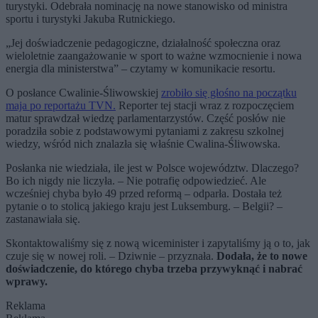
turystyki. Odebrała nominację na nowe stanowisko od ministra
sportu i turystyki Jakuba Rutnickiego.
„Jej doświadczenie pedagogiczne, działalność społeczna oraz
wieloletnie zaangażowanie w sport to ważne wzmocnienie i nowa
energia dla ministerstwa” – czytamy w komunikacie resortu.
O posłance Cwalinie-Śliwowskiej
zrobiło się głośno na początku
maja po reportażu TVN.
Reporter tej stacji wraz z rozpoczęciem
matur sprawdzał wiedzę parlamentarzystów. Część posłów nie
poradziła sobie z podstawowymi pytaniami z zakresu szkolnej
wiedzy, wśród nich znalazła się właśnie Cwalina-Śliwowska.
Posłanka nie wiedziała, ile jest w Polsce województw. Dlaczego?
Bo ich nigdy nie liczyła. – Nie potrafię odpowiedzieć. Ale
wcześniej chyba było 49 przed reformą – odparła. Dostała też
pytanie o to stolicą jakiego kraju jest Luksemburg. – Belgii? –
zastanawiała się.
Skontaktowaliśmy się z nową wiceminister i zapytaliśmy ją o to, jak
czuje się w nowej roli. – Dziwnie – przyznała.
Dodała, że to nowe
doświadczenie, do którego chyba trzeba przywyknąć i nabrać
wprawy.
Reklama