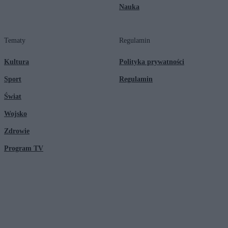
Nauka
Tematy
Regulamin
Kultura
Polityka prywatności
Sport
Regulamin
Świat
Wojsko
Zdrowie
Program TV
© 2026 Kanał Zero Spółka Akcyjna