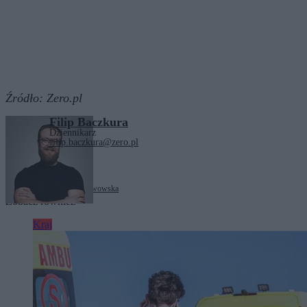
Źródło:
Zero.pl
Filip Baczkura
Dziennikarz
filip.baczkura@zero.pl
Tagi:
Żaneta Cwalina-Śliwowska
Zobacz również
Kraj