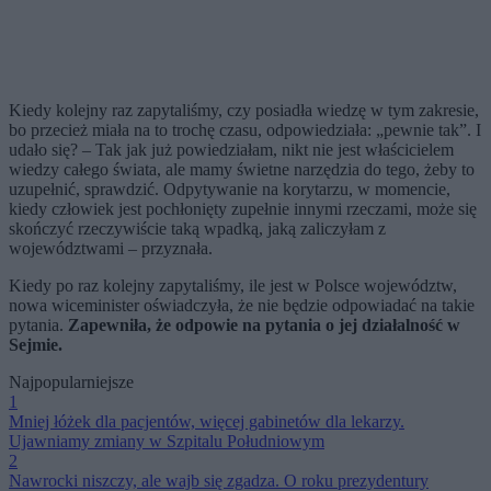
Kiedy kolejny raz zapytaliśmy, czy posiadła wiedzę w tym zakresie,
bo przecież miała na to trochę czasu, odpowiedziała: „pewnie tak”. I
udało się? – Tak jak już powiedziałam, nikt nie jest właścicielem
wiedzy całego świata, ale mamy świetne narzędzia do tego, żeby to
uzupełnić, sprawdzić. Odpytywanie na korytarzu, w momencie,
kiedy człowiek jest pochłonięty zupełnie innymi rzeczami, może się
skończyć rzeczywiście taką wpadką, jaką zaliczyłam z
województwami – przyznała.
Kiedy po raz kolejny zapytaliśmy, ile jest w Polsce województw,
nowa wiceminister oświadczyła, że nie będzie odpowiadać na takie
pytania.
Zapewniła, że odpowie na pytania o jej działalność w
Sejmie.
Najpopularniejsze
1
Mniej łóżek dla pacjentów, więcej gabinetów dla lekarzy.
Ujawniamy zmiany w Szpitalu Południowym
2
Nawrocki niszczy, ale wajb się zgadza. O roku prezydentury