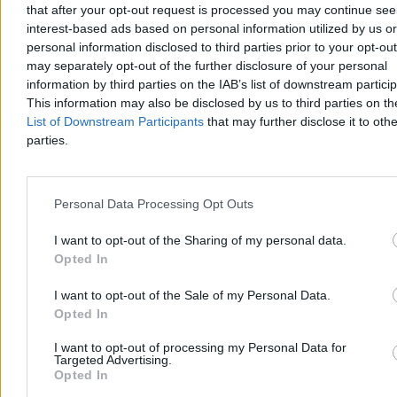
that after your opt-out request is processed you may continue see
interest-based ads based on personal information utilized by us or
personal information disclosed to third parties prior to your opt-ou
Rolnik zaorał nowy asfalt w Gliwicach. Straty to
may separately opt-out of the further disclosure of your personal
ok. 400 tys. zł
information by third parties on the IAB’s list of downstream partici
This information may also be disclosed by us to third parties on t
W piątek w gliwickiej dzielnicy Ostropa 60-letni rolnik ciągnikiem
List of Downstream Participants
that may further disclose it to othe
marki Ursus celowo wjechał na świeżo położony asfalt, niszcząc
pługiem ok. 200 metrów nowej jezdni. Twierdził, że droga należy
parties.
do niego. Policja zatrzymała go na gorącym uczynku. Straty
oszacowano wstępnie na ok. 400 tys. zł.
Personal Data Processing Opt Outs
I want to opt-out of the Sharing of my personal data.
Aleksandra Cieślik
Dzisiaj 18:17
Opted In
3 min
Reklama
I want to opt-out of the Sale of my Personal Data.
Reklama
Opted In
I want to opt-out of processing my Personal Data for
Targeted Advertising.
Opted In