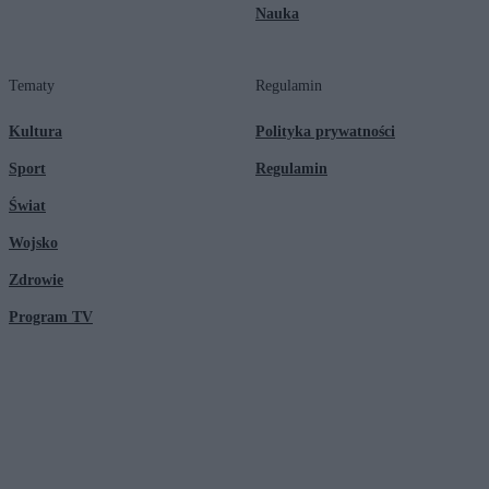
Nauka
Tematy
Regulamin
Kultura
Polityka prywatności
Sport
Regulamin
Świat
Wojsko
Zdrowie
Program TV
© 2026 Kanał Zero Spółka Akcyjna