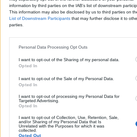
information by third parties on the IAB’s list of downstream partici
This information may also be disclosed by us to third parties on t
List of Downstream Participants
that may further disclose it to othe
parties.
50 cech, które posiada każdy prawdziwy Polak
Personal Data Processing Opt Outs
Nie musisz znać „Roty” na pamięć ani nosić orła na piersi, by
nazywać się prawdziwym Polakiem. Wystarczy, że klaszczesz po
I want to opt-out of the Sharing of my personal data.
lądowaniu, naprawisz każdą usterkę trytytką i choć raz w życiu
odbyłeś kłótnię przy wigilijnym stole. Sprawdź, czy jesteś jednym z
Opted In
nas.
I want to opt-out of the Sale of my Personal Data.
Opted In
Jakub Białek
I want to opt-out of processing my Personal Data for
04.06.2026
Targeted Advertising.
Opted In
16 min
Świat
I want to opt-out of Collection, Use, Retention, Sale,
and/or Sharing of my Personal Data that Is
Unrelated with the Purposes for which it was
collected.
Opted Out