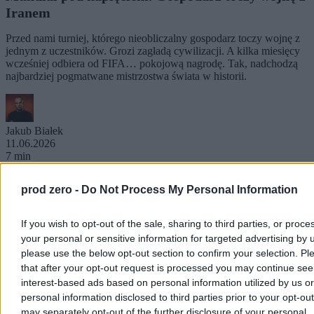
Iranem
Przed nami turniej, którego nieobliczalny gospodarz toczy wojnę z
jednym z uczestników. Grozi zagładą cywilizacji. A kilka miesięcy
wcześniej odbiera od FIFA… pokojową nagrodę. Tak, nadchodzą
najbardziej pogmatwane mistrzostwa świata w historii.
Jakub Białek
11.06.2026
7 min
Kultura
prod zero -
Do Not Process My Personal Information
If you wish to opt-out of the sale, sharing to third parties, or proce
your personal or sensitive information for targeted advertising by 
please use the below opt-out section to confirm your selection. Pl
that after your opt-out request is processed you may continue see
interest-based ads based on personal information utilized by us or
personal information disclosed to third parties prior to your opt-ou
may separately opt-out of the further disclosure of your personal