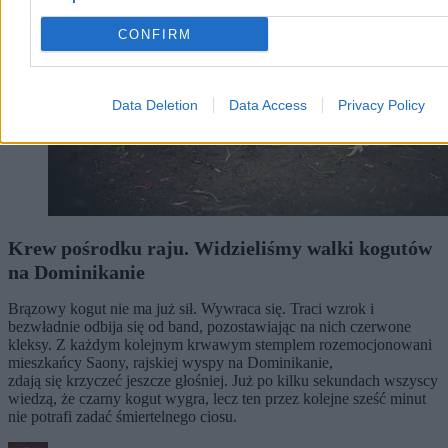
CONFIRM
Data Deletion
Data Access
Privacy Policy
Krew pośrodku raju. Widzieliśmy walki kogutów
na Dominikanie
Brązowy kogut nie ma już sił. Wywraca się. Traci wzrok i
bezwładnie odbija się od band, pozostawiając na nich czerwone
kleksy. Z każdym kolejnym krwawym stemplem rozemocjonowani
mieszkańcy Saony, rajskiej wyspy na Dominikanie,
zdają się krzyczeć jeszcze głośniej. Już po kilku sekundach wszyscy
wiedzą, że czarny kogut wygra, lecz ten przez kolejne sześć minut
nie potrafi zadać śmiertelnego ciosu.