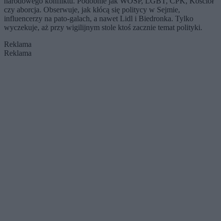
narodowego konfliktu. Podobnie jak WOŚP, LGBT, CPK, Kościół
czy aborcja. Obserwuje, jak kłócą się politycy w Sejmie,
influencerzy na pato-galach, a nawet Lidl i Biedronka. Tylko
wyczekuje, aż przy wigilijnym stole ktoś zacznie temat polityki.
Reklama
Reklama