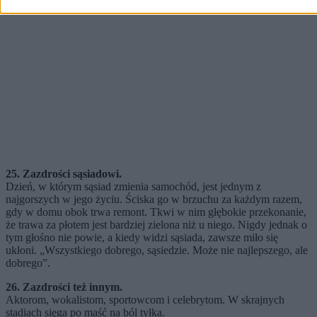
25. Zazdrości sąsiadowi.
Dzień, w którym sąsiad zmienia samochód, jest jednym z
najgorszych w jego życiu. Ściska go w brzuchu za każdym razem,
gdy w domu obok trwa remont. Tkwi w nim głębokie przekonanie,
że trawa za płotem jest bardziej zielona niż u niego. Nigdy jednak o
tym głośno nie powie, a kiedy widzi sąsiada, zawsze miło się
ukłoni. „Wszystkiego dobrego, sąsiedzie. Może nie najlepszego, ale
dobrego”.
26. Zazdrości też innym.
Aktorom, wokalistom, sportowcom i celebrytom. W skrajnych
stadiach sięga po maść na ból tyłka.