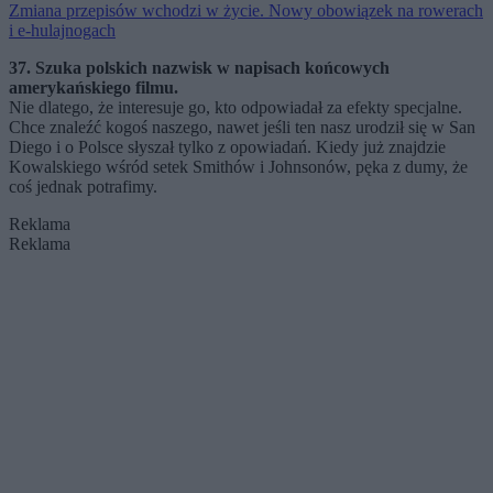
Zmiana przepisów wchodzi w życie. Nowy obowiązek na rowerach
i e-hulajnogach
37. Szuka polskich nazwisk w napisach końcowych
amerykańskiego filmu.
Nie dlatego, że interesuje go, kto odpowiadał za efekty specjalne.
Chce znaleźć kogoś naszego, nawet jeśli ten nasz urodził się w San
Diego i o Polsce słyszał tylko z opowiadań. Kiedy już znajdzie
Kowalskiego wśród setek Smithów i Johnsonów, pęka z dumy, że
coś jednak potrafimy.
Reklama
Reklama