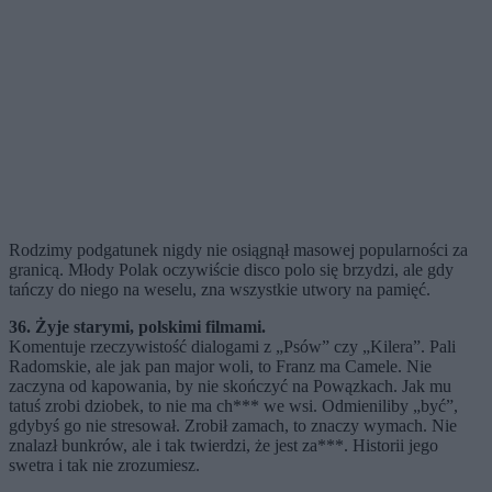
Rodzimy podgatunek nigdy nie osiągnął masowej popularności za
granicą. Młody Polak oczywiście disco polo się brzydzi, ale gdy
tańczy do niego na weselu, zna wszystkie utwory na pamięć.
36. Żyje starymi, polskimi filmami.
Komentuje rzeczywistość dialogami z „Psów” czy „Kilera”. Pali
Radomskie, ale jak pan major woli, to Franz ma Camele. Nie
zaczyna od kapowania, by nie skończyć na Powązkach. Jak mu
tatuś zrobi dziobek, to nie ma ch*** we wsi. Odmieniliby „być”,
gdybyś go nie stresował. Zrobił zamach, to znaczy wymach. Nie
znalazł bunkrów, ale i tak twierdzi, że jest za***. Historii jego
swetra i tak nie zrozumiesz.