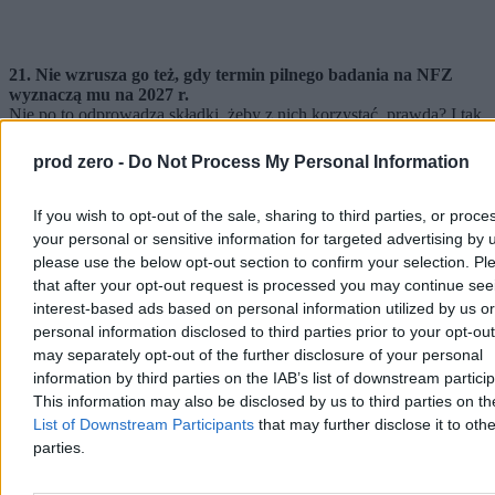
21. Nie wzrusza go też, gdy termin pilnego badania na NFZ
wyznaczą mu na 2027 r.
Nie po to odprowadza składki, żeby z nich korzystać, prawda? I tak
pójdzie prywatnie. Przyzwyczaił się już, że na publiczną opiekę nie
ma co liczyć.
prod zero -
Do Not Process My Personal Information
22. Wie więcej niż selekcjoner reprezentacji Polski.
Bo Polska to kraj 38 milionów selekcjonerów. Każdy zna się na
If you wish to opt-out of the sale, sharing to third parties, or proce
piłce lepiej niż facet w garniturze, który bierze za to pieniądze. Jeśli
your personal or sensitive information for targeted advertising by 
wymaga tego chwila – szybko staje się ekspertem od Formuły 1,
please use the below opt-out section to confirm your selection. Pl
tenisa albo himalaizmu.
that after your opt-out request is processed you may continue see
23. Da się pokroić za to, że Chopin i Curie-Skłodowska to
interest-based ads based on personal information utilized by us or
Polacy.
personal information disclosed to third parties prior to your opt-ou
Francuzi trochę też, ale Polacy bardziej. Dużo bardziej. Oburza się,
may separately opt-out of the further disclosure of your personal
gdy nad Sekwaną mówią o nich jak o swoich.
information by third parties on the IAB’s list of downstream partici
This information may also be disclosed by us to third parties on t
24. Wierzy w legendę o złotym pociągu (albo inną).
List of Downstream Participants
that may further disclose it to othe
Pancerny pociąg wypełniony złotem, kosztownościami i dziełami
sztuki na pewno jest ukryty pod Wałbrzychem, tylko jeszcze na
parties.
niego nie trafiliśmy. Na legendach zbudowana jest cała jego historia.
Pod Wawelem straszył smok, Bazyliszek zamieniał spojrzeniem