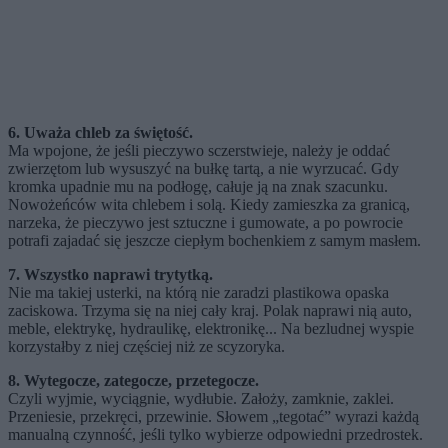
6. Uważa chleb za świętość.
Ma wpojone, że jeśli pieczywo sczerstwieje, należy je oddać
zwierzętom lub wysuszyć na bułkę tartą, a nie wyrzucać. Gdy
kromka upadnie mu na podłogę, całuje ją na znak szacunku.
Nowożeńców wita chlebem i solą. Kiedy zamieszka za granicą,
narzeka, że pieczywo jest sztuczne i gumowate, a po powrocie
potrafi zajadać się jeszcze ciepłym bochenkiem z samym masłem.
7. Wszystko naprawi trytytką.
Nie ma takiej usterki, na którą nie zaradzi plastikowa opaska
zaciskowa. Trzyma się na niej cały kraj. Polak naprawi nią auto,
meble, elektrykę, hydraulikę, elektronikę... Na bezludnej wyspie
korzystałby z niej częściej niż ze scyzoryka.
8. Wytegocze, zategocze, przetegocze.
Czyli wyjmie, wyciągnie, wydłubie. Założy, zamknie, zaklei.
Przeniesie, przekręci, przewinie. Słowem „tegotać” wyrazi każdą
manualną czynność, jeśli tylko wybierze odpowiedni przedrostek.