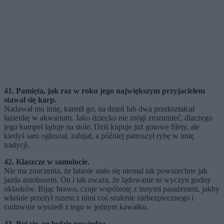
41. Pamięta, jak raz w roku jego największym przyjacielem
stawał się karp.
Nadawał mu imię, karmił go, na dzień lub dwa przekształcał
łazienkę w akwarium. Jako dziecko nie mógł zrozumieć, dlaczego
jego kumpel ląduje na stole. Dziś kupuje już gotowe filety, ale
kiedyś sam ogłuszał, zabijał, a później patroszył rybę w imię
tradycji.
42. Klaszcze w samolocie.
Nie ma znaczenia, że latanie stało się niemal tak powszechne jak
jazda autobusem. On i tak uważa, że lądowanie to wyczyn godny
oklasków. Bijąc brawo, czuje wspólnotę z innymi pasażerami, jakby
właśnie przeżył razem z nimi coś szalenie niebezpiecznego i
cudownie wyszedł z tego w jednym kawałku.
43. Boi się, co ludzie powiedzą.