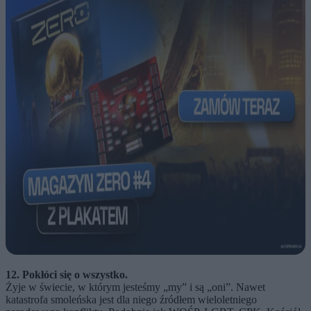
12. Pokłóci się o wszystko.
Żyje w świecie, w którym jesteśmy „my” i są „oni”. Nawet
katastrofa smoleńska jest dla niego źródłem wieloletniego