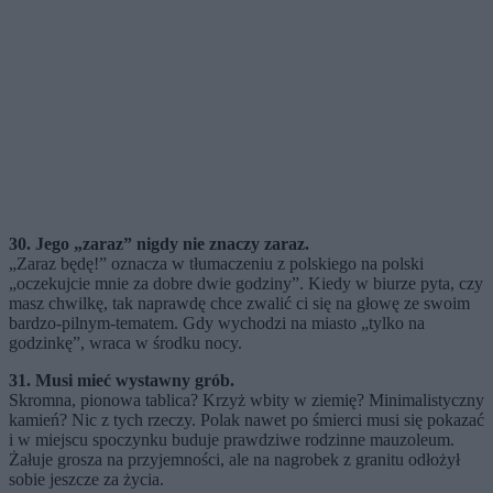
30. Jego „zaraz” nigdy nie znaczy zaraz.
„Zaraz będę!” oznacza w tłumaczeniu z polskiego na polski
„oczekujcie mnie za dobre dwie godziny”. Kiedy w biurze pyta, czy
masz chwilkę, tak naprawdę chce zwalić ci się na głowę ze swoim
bardzo-pilnym-tematem. Gdy wychodzi na miasto „tylko na
godzinkę”, wraca w środku nocy.
31. Musi mieć wystawny grób.
Skromna, pionowa tablica? Krzyż wbity w ziemię? Minimalistyczny
kamień? Nic z tych rzeczy. Polak nawet po śmierci musi się pokazać
i w miejscu spoczynku buduje prawdziwe rodzinne mauzoleum.
Żałuje grosza na przyjemności, ale na nagrobek z granitu odłożył
sobie jeszcze za życia.