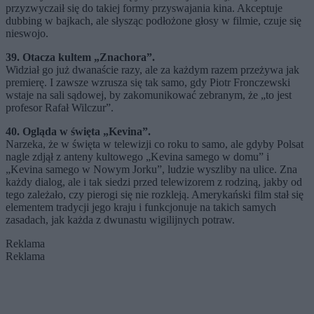
przyzwyczaił się do takiej formy przyswajania kina. Akceptuje
dubbing w bajkach, ale słysząc podłożone głosy w filmie, czuje się
nieswojo.
39. Otacza kultem „Znachora”.
Widział go już dwanaście razy, ale za każdym razem przeżywa jak
premierę. I zawsze wzrusza się tak samo, gdy Piotr Fronczewski
wstaje na sali sądowej, by zakomunikować zebranym, że „to jest
profesor Rafał Wilczur”.
40. Ogląda w święta „Kevina”.
Narzeka, że w święta w telewizji co roku to samo, ale gdyby Polsat
nagle zdjął z anteny kultowego „Kevina samego w domu” i
„Kevina samego w Nowym Jorku”, ludzie wyszliby na ulice. Zna
każdy dialog, ale i tak siedzi przed telewizorem z rodziną, jakby od
tego zależało, czy pierogi się nie rozkleją. Amerykański film stał się
elementem tradycji jego kraju i funkcjonuje na takich samych
zasadach, jak każda z dwunastu wigilijnych potraw.
Reklama
Reklama