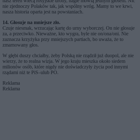
nasz teren wlecą rosyjskie drony, nagle mówią jednym głosem. Nic
nie zjednoczy Polaków tak, jak wspólny wróg. Mamy to we krwi,
nasza historia oparta jest na powstaniach.
14. Głosuje na mniejsze zło.
Czuje niesmak, wrzucając kartę do urny wyborczej. On nie głosuje
za, a przeciwko. Nieważne, kto wygra, byle nie on/ona/oni. Nie
zaznacza krzyżyka przy mniejszych partiach, bo uważa, że to
zmarnowany głos.
W głębi duszy chciałby, żeby Polską nie rządził już duopol, ale nie
wierzy, że to realna wizja. W jego kraju mieszka około siedem
milionów osób, które nigdy nie doświadczyły życia pod innymi
rządami niż te PiS–ulub PO.
Reklama
Reklama