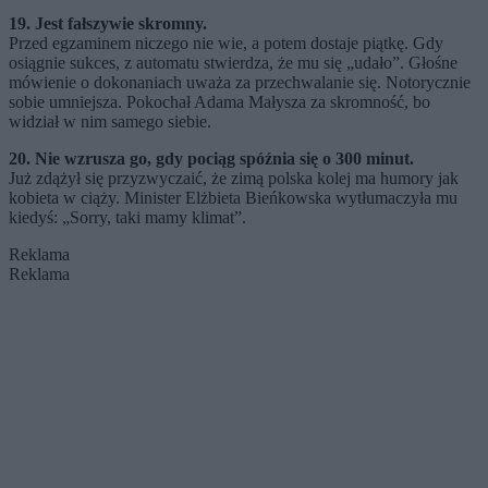
19. Jest fałszywie skromny.
Przed egzaminem niczego nie wie, a potem dostaje piątkę. Gdy
osiągnie sukces, z automatu stwierdza, że mu się „udało”. Głośne
mówienie o dokonaniach uważa za przechwalanie się. Notorycznie
sobie umniejsza. Pokochał Adama Małysza za skromność, bo
widział w nim samego siebie.
20. Nie wzrusza go, gdy pociąg spóźnia się o 300 minut.
Już zdążył się przyzwyczaić, że zimą polska kolej ma humory jak
kobieta w ciąży. Minister Elżbieta Bieńkowska wytłumaczyła mu
kiedyś: „Sorry, taki mamy klimat”.
Reklama
Reklama