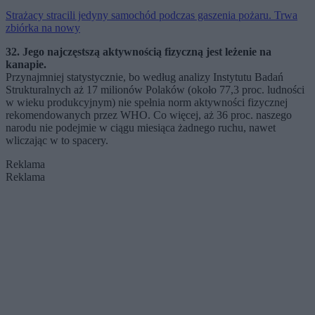
Strażacy stracili jedyny samochód podczas gaszenia pożaru. Trwa
zbiórka na nowy
32. Jego najczęstszą aktywnością fizyczną jest leżenie na
kanapie.
Przynajmniej statystycznie, bo według analizy Instytutu Badań
Strukturalnych aż 17 milionów Polaków (około 77,3 proc. ludności
w wieku produkcyjnym) nie spełnia norm aktywności fizycznej
rekomendowanych przez WHO. Co więcej, aż 36 proc. naszego
narodu nie podejmie w ciągu miesiąca żadnego ruchu, nawet
wliczając w to spacery.
Reklama
Reklama