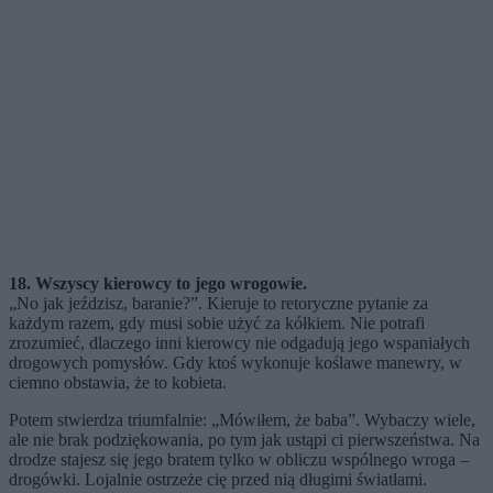
18. Wszyscy kierowcy to jego wrogowie.
„No jak jeździsz, baranie?”. Kieruje to retoryczne pytanie za
każdym razem, gdy musi sobie użyć za kółkiem. Nie potrafi
zrozumieć, dlaczego inni kierowcy nie odgadują jego wspaniałych
drogowych pomysłów. Gdy ktoś wykonuje koślawe manewry, w
ciemno obstawia, że to kobieta.
Potem stwierdza triumfalnie: „Mówiłem, że baba”. Wybaczy wiele,
ale nie brak podziękowania, po tym jak ustąpi ci pierwszeństwa. Na
drodze stajesz się jego bratem tylko w obliczu wspólnego wroga –
drogówki. Lojalnie ostrzeże cię przed nią długimi światłami.