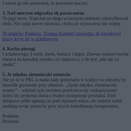
I nawet go nie przekonuj, że powinien inaczej.
3. Nad morzem odgradza się parawanem.
To jego teren. Najechał na niego wczesnym rankiem i ufortyfikował
obóz. Nie odda nawet skrawka, chyba że wypowiesz mu wojnę.
50 smaków Polaków. Tomasz Kammel sprawdza, ile narodowej
duszy kryje się w schabowym
4. Kocha pierogi.
I schabowego. I rosół, żurek, barszcz i bigos. Zawsze zostawi trochę
miejsca na kawałek sernika czy makowca, o ile jest „taki nie za
słodki”.
5. Je mięsko, ziemniaczki zostawia.
Nie po to w PRL-u matki stały godzinami w kolejce za mięsem, by
latorośle grymasiły przy obiedzie. „Zjedz mięsko, ziemniaczki
zostaw” – właśnie tym zwrotem przekonywały rozkapryszone
dzieci do zjedzenia dania z trudno dostępnego produktu. Dziś
sklepowe półki uginają się pod ciężarem mięsa, ale rodzice nadal
urabiają swoje pociechy przy użyciu kartoflanego kompromisu.
Reklama
Reklama