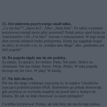
15. Jest mistrzem pozytywnego small talku.
„Co słychać”? „Jakoś leci”. Albo: „Stara bida”. Po takiej wymianie
pozytywnej energii może góry przenosić! Polak patrzy spod byka na
Amerykanów i ich „I’m fine!” rzucane z entuzjazmem. W jego kraju
zbyt szeroki uśmiech budzi podejrzenia. Kiedy już zagaduje kogoś
na ulicy, to zwykle o to, że „kolejka taka długa” albo „paskudna jest
dziś pogoda”.
16. Bo pogoda nigdy mu się nie podoba.
Za zimno. Za gorąco. Za ciemno. Pada. Nie pada. Słońce za
chmurami. Nie ma chmur. Parno. Wieje. Piżdzi. W taką pogodę
niczego się nie chce. W jaką? W każdą.
17. Nie lubi obcych.
Nie ma dla niego wielkiego znaczenia to, że napływ Ukraińców
znacząco podniósł polskie PKB. Śmiertelnie go jednak denerwuje,
gdy przybysz ze wschodu znajdzie się przed nim w kolejce do
lekarza. Bo jak on śmie chorować za nasze pieniądze?
Uwielbia krytykować Polskę, ale nikt inny nie ma do tego prawa.