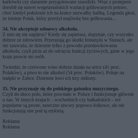
karkówki czy starannie przygotowane szaszłyki. Wraz z postępem
dorobił się nawet wegetariańskich wariacji grillowanych potraw,
choć kiedyś położenie ich na kratce nazwałby hańbą. Legenda głosi,
że istnieje Polak, który przeżył majówkę bez grillowania...
34. Nie akceptuje odmowy alkoholu.
Z nim się nie napijesz? Kiedy się zapierasz, dopytuje, czy wszystko
dobrze ze zdrowiem. Przerażają go skutki fentanylu w Stanach, ale
nie zauważa, że dziennie tylko z powodu przedawkowania
alkoholu, czyli picia aż do odcięcia funkcji życiowych, ginie w jego
kraju prawie sto osób.
Twierdzi, że czerwone wino dobrze działa na serce (41 proc.
Polaków), a piwo to nie alkohol (54 proc. Polaków). Poluje na
małpki w Żabce. Dziennie łowi ich trzy miliony.
35. Nie przyznaje się do polskiego gatunku muzycznego.
Czyli do disco polo, które powstało w Polsce i funkcjonuje głównie
u nas. W innych krajach – wschodnich czy bałkańskich – też
popularne są proste, taneczne utwory popowo-folkowe, ale nie
funkcjonują one pod tą etykietą.
Reklama
Reklama