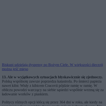
Biskupi udzielają dyspensy po Bożym Ciele. W większości diecezji
można jeść mięso
13. Ale w wyjątkowych sytuacjach błyskawicznie się zjednoczy.
Polską wspólnotę zawsze poprzedza katastrofa. Po śmierci papieża
nawet kibic Wisły z kibicem Cracovii pójdzie ramię w ramię. W
obliczu powodzi warczący na siebie sąsiedzi wspólnie wezmą się za
ładowanie worków z piaskiem.
Politycy różnych opcji kłócą się przez 364 dni w roku, ale kiedy na