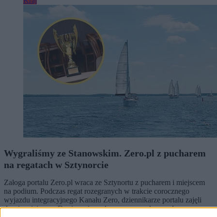
Kraj
Wygraliśmy ze Stanowskim. Zero.pl z pucharem
na regatach w Sztynorcie
Załoga portalu Zero.pl wraca ze Sztynortu z pucharem i miejscem
na podium. Podczas regat rozegranych w trakcie corocznego
wyjazdu integracyjnego Kanału Zero, dziennikarze portalu zajęli
drugie miejsce. – Dopiero się rozkręcamy, za rok powalczymy o