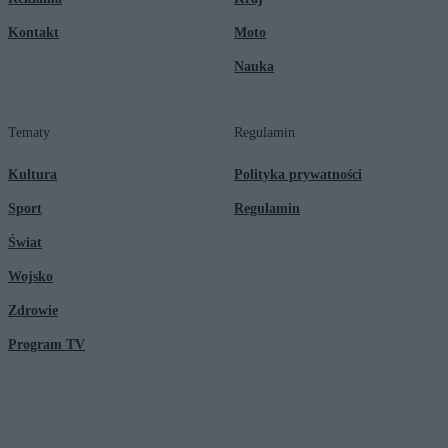
Kontakt
Moto
Nauka
Tematy
Regulamin
Kultura
Polityka prywatności
Sport
Regulamin
Świat
Wojsko
Zdrowie
Program TV
© 2026 Kanał Zero Spółka Akcyjna