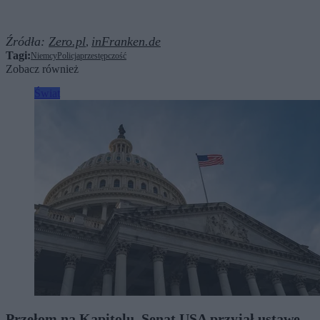
Źródła:
Zero.pl
inFranken.de
,
Tagi:
Niemcy
Policja
przestępczość
Zobacz również
Świat
Przełom na Kapitolu. Senat USA przyjął ustawę