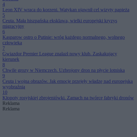
4
Leon XIV wraca do korzeni. Watykan ujawnił cel wizyty papieża
5
Ceuta. Mała hiszpańska eksklawa, wielki europejski kryzys
migracyjny
6
Kasparow ostro o Putinie: wróg każdego normalnego, wolnego
człowieka
7
Gwiazdor Premier League znalazł nowy klub. Zaskakujący
kierunek
8
Chwile grozy w Niemczech. Uzbrojony dron na płycie lotniska
9
Ceuta i wojna obrazów. Jak emocje przejęły władzę nad europejską
wyobraźnią
10
Kłopoty rosyjskiej zbrojeniówki. Zamach na twórcę fabryki dronów
Reklama
Reklama