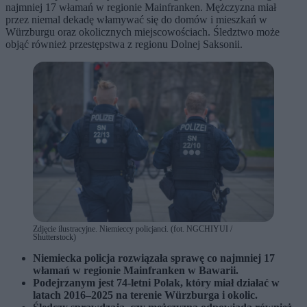
najmniej 17 włamań w regionie Mainfranken. Mężczyzna miał
przez niemal dekadę włamywać się do domów i mieszkań w
Würzburgu oraz okolicznych miejscowościach. Śledztwo może
objąć również przestępstwa z regionu Dolnej Saksonii.
Zdjęcie ilustracyjne. Niemieccy policjanci. (fot. NGCHIYUI /
Shutterstock)
Niemiecka policja rozwiązała sprawę co najmniej 17
włamań w regionie Mainfranken w Bawarii.
Podejrzanym jest 74-letni Polak, który miał działać w
latach 2016–2025 na terenie Würzburga i okolic.