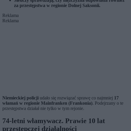
Śledczy sprawdzają, czy mężczyzna odpowiada również
za przestępstwa w regionie Dolnej Saksonii.
Reklama
Reklama
Niemieckiej policji
udało się rozwiązać sprawę co najmniej
17
włamań w regionie Mainfranken (Frankonia)
. Podejrzany o te
przestępstwa działał nie tylko w tym rejonie.
74-letni włamywacz. Prawie 10 lat
przestępczej działalności