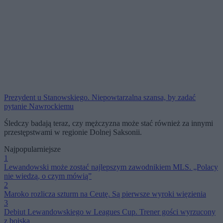
Prezydent u Stanowskiego. Niepowtarzalna szansa, by zadać
pytanie Nawrockiemu
Śledczy badają teraz, czy mężczyzna może stać również za innymi
przestępstwami w regionie Dolnej Saksonii.
Najpopularniejsze
1
Lewandowski może zostać najlepszym zawodnikiem MLS. „Polacy
nie wiedzą, o czym mówią”
2
Maroko rozlicza szturm na Ceutę. Są pierwsze wyroki więzienia
3
Debiut Lewandowskiego w Leagues Cup. Trener gości wyrzucony
z boiska