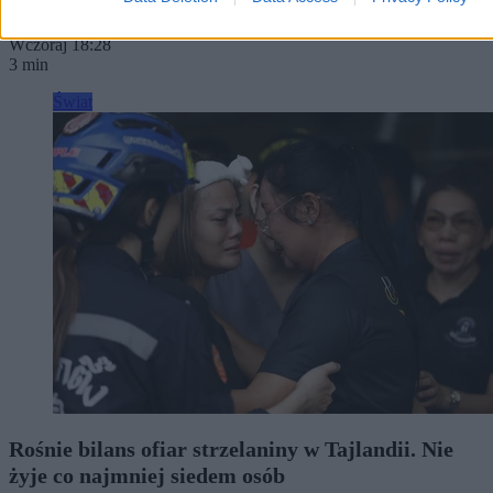
Tomasz Pałasz
Wczoraj 18:28
3 min
Świat
Rośnie bilans ofiar strzelaniny w Tajlandii. Nie
żyje co najmniej siedem osób