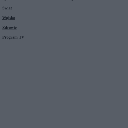
Świat
Wojsko
Zdrowie
Program TV
© 2026 Kanał Zero Spółka Akcyjna