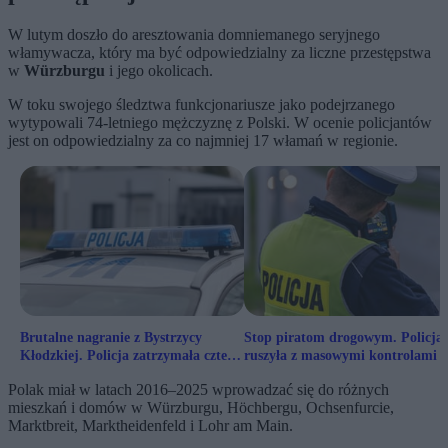
W lutym doszło do aresztowania domniemanego seryjnego
włamywacza, który ma być odpowiedzialny za liczne przestępstwa
w
Würzburgu
i jego okolicach.
W toku swojego śledztwa funkcjonariusze jako podejrzanego
wytypowali 74-letniego mężczyznę z Polski. W ocenie policjantów
jest on odpowiedzialny za co najmniej 17 włamań w regionie.
Brutalne nagranie z Bystrzycy
Stop piratom drogowym. Policja
Kłodzkiej. Policja zatrzymała cztery
ruszyła z masowymi kontrolami
osoby
Polak miał w latach 2016–2025 wprowadzać się do różnych
mieszkań i domów w Würzburgu, Höchbergu, Ochsenfurcie,
Marktbreit, Marktheidenfeld i Lohr am Main.