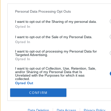
Personal Data Processing Opt Outs
I want to opt-out of the Sharing of my personal data.
Opted In
I want to opt-out of the Sale of my Personal Data.
Opted In
I want to opt-out of processing my Personal Data for
Targeted Advertising.
Opted In
Moskwa atakuje Nawrockiego. „Gdański
I want to opt-out of Collection, Use, Retention, Sale,
muzealnik”
and/or Sharing of my Personal Data that Is
Unrelated with the Purposes for which it was
collected.
Rzeczniczka rosyjskiego Ministerstwa Spraw Zagranicznych Marija
Opted Out
Zacharowa opublikowała wpis w całości poświęcony Karolowi
Nawrockiemu. Propagandystka odniosła się do słów prezydenta RP
o pomocy Ukrainie i oskarżyła go o „kliniczną rusofobię” oraz
CONFIRM
nazwała „gdańskim muzealnikiem”.
Data Deletion
Data Access
Privacy Policy