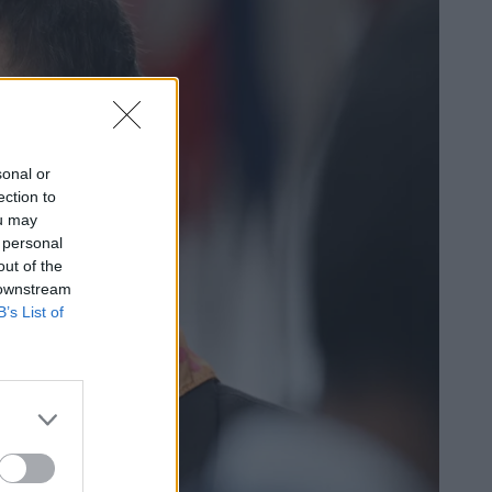
sonal or
ection to
ou may
 personal
out of the
 downstream
B’s List of