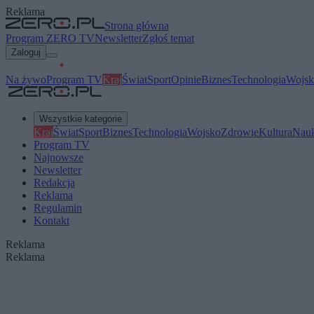
Reklama
Strona główna
Program ZERO TV
Newsletter
Zgłoś temat
Zaloguj
Na żywo
Program TV
Kraj
Świat
Sport
Opinie
Biznes
Technologia
Wojsk
Wszystkie kategorie
Kraj
Świat
Sport
Biznes
Technologia
Wojsko
Zdrowie
Kultura
Nau
Program TV
Najnowsze
Newsletter
Redakcja
Reklama
Regulamin
Kontakt
Reklama
Reklama