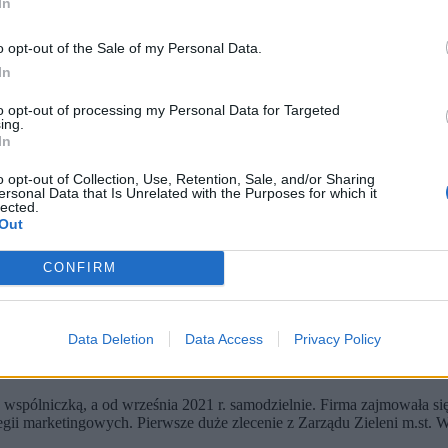
In
o opt-out of the Sale of my Personal Data.
In
to opt-out of processing my Personal Data for Targeted
ing.
In
o opt-out of Collection, Use, Retention, Sale, and/or Sharing
ersonal Data that Is Unrelated with the Purposes for which it
wski / PAP)
lected.
Out
wała przetargi ogłaszane przez Zarząd Zieleni m.st. Warszawy, zdo
ka miesięcy później objęła stanowisko wiceministra kultury.
CONFIRM
a Marta Cienkowska, zanim w grudniu 2023 r. została wiceministrem, a 
.
Data Deletion
Data Access
Privacy Policy
 wspólniczką, a od września 2021 r. samodzielnie. Firma zajmowała 
gii marketingowych. Pierwsze duże zlecenie z Zarządu Zieleni m.st. 