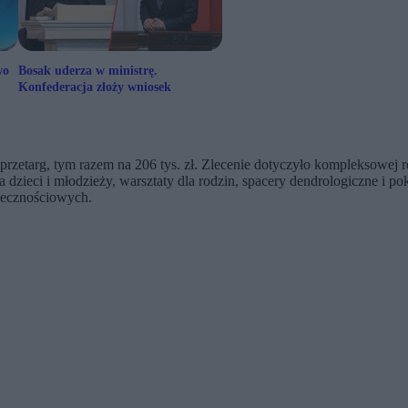
wo
Bosak uderza w ministrę.
Konfederacja złoży wniosek
mi
zetarg, tym razem na 206 tys. zł. Zlecenie dotyczyło kompleksowej re
zieci i młodzieży, warsztaty dla rodzin, spacery dendrologiczne i po
łecznościowych.