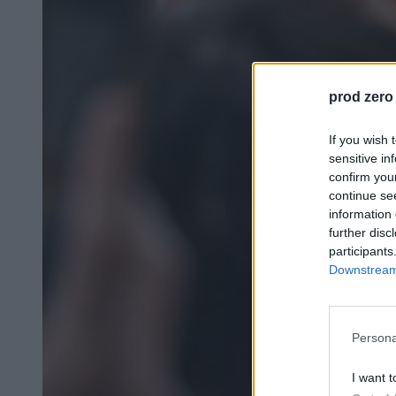
prod zero
If you wish 
sensitive in
confirm you
continue se
information 
further disc
participants
Downstream 
Persona
I want t