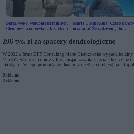
Burza wokół wiadomości minister.
Marta Cienkowska: Czego państ
Cienkowska odpowiada krytykom
oczekują? Że zadzwonię do
dziennikarza TVP i powiem: „to 
się nie podoba”?
206 tys. zł za spacery dendrologiczne
W 2022 r. firma BFF Consulting Marta Cienkowska wygrała kolejny pr
Miasta". W ramach umowy firma organizowała zajęcia edukacyjne dla d
miesiącu. Do tego promocja wydarzeń w mediach tradycyjnych i spo
Reklama
Reklama