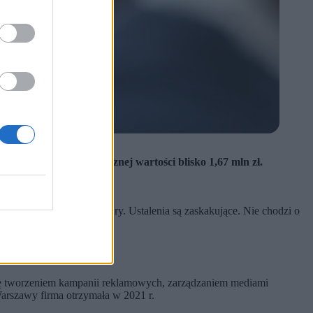
bywając zlecenia o łącznej wartości blisko 1,67 mln zł.
następnie ministrem kultury. Ustalenia są zaskakujące. Nie chodzi o
się tworzeniem kampanii reklamowych, zarządzaniem mediami
Warszawy firma otrzymała w 2021 r.