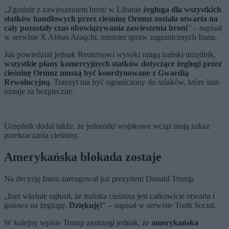
„Zgodnie z zawieszeniem broni w Libanie
żegluga dla wszystkich
statków handlowych przez cieśninę Ormuz została otwarta na
cały pozostały czas obowiązywania zawieszenia broni
” – napisał
w serwisie X Abbas Araqchi, minister spraw zagranicznych Iranu.
Jak powiedział jednak Reutersowi wysoki rangą irański urzędnik,
wszystkie plany komercyjnych statków dotyczące żeglugi przez
cieśninę Ormuz muszą być koordynowane z Gwardią
Rewolucyjną
. Tranzyt ma być ograniczony do szlaków, które Iran
uznaje za bezpieczne.
Urzędnik dodał także, że jednostki wojskowe wciąż mają zakaz
przekraczania cieśniny.
Amerykańska blokada zostaje
Na decyzję Iranu zareagował już prezydent Donald Trump.
„Iran właśnie ogłosił, że irańska cieśnina jest całkowicie otwarta i
gotowa na żeglugę.
Dziękuję!
” – napisał w serwisie Truth Social.
W kolejny wpisie Trump zastrzegł jednak, że
amerykańska