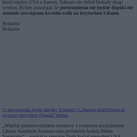
broni między USA a Iranem, Teheran nie zniósł blokady drogi
wodnej. Reżim zastrzegał, że
porozumienia nie będzie dopóki nie
zostanie rozwiązana kwestia walk na terytorium Libanu
.
Reklama
Reklama
O zawieszeniu broni między Izraelem i Libanem poinformował
wczoraj prezydent Donald Trump.
„Właśnie przeprowadziłem rozmowy z cenionym prezydentem
Libanu Josephem Aounem oraz premierem Izraela Bibim
Netanjahu” – napisał w serwisie Truth Social prezydent USA.