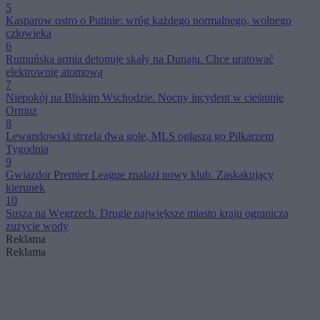
5
Kasparow ostro o Putinie: wróg każdego normalnego, wolnego
człowieka
6
Rumuńska armia detonuje skały na Dunaju. Chce uratować
elektrownię atomową
7
Niepokój na Bliskim Wschodzie. Nocny incydent w cieśninie
Ormuz
8
Lewandowski strzela dwa gole, MLS ogłasza go Piłkarzem
Tygodnia
9
Gwiazdor Premier League znalazł nowy klub. Zaskakujący
kierunek
10
Susza na Węgrzech. Drugie największe miasto kraju ogranicza
zużycie wody
Reklama
Reklama