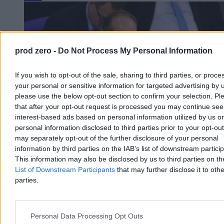
prod zero -
Do Not Process My Personal Information
If you wish to opt-out of the sale, sharing to third parties, or proce
your personal or sensitive information for targeted advertising by 
please use the below opt-out section to confirm your selection. Pl
that after your opt-out request is processed you may continue see
interest-based ads based on personal information utilized by us or
personal information disclosed to third parties prior to your opt-ou
may separately opt-out of the further disclosure of your personal
information by third parties on the IAB’s list of downstream partici
O krok od katastrofy na niemieckim lotnisku.
This information may also be disclosed by us to third parties on t
MSW mówi o „nowej jakości zagrożenia”
List of Downstream Participants
that may further disclose it to othe
parties.
Szef niemieckiego MSW Alexander Dobrindt ostrzega przed
nowym etapem wojny hybrydowej po odnalezieniu uzbrojonego
drona na lotnisku w Lipsku. Eksperci nie wykluczają udziału
zagranicznych służb.
Personal Data Processing Opt Outs