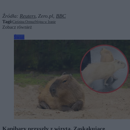
Źródła:
Reuters
Zero.pl,
BBC
,
Tagi:
Cieśnina Ormuz
Wojna w Iranie
Zobacz również
Świat
Kapibary przyszły z wizytą. Zaskakujące