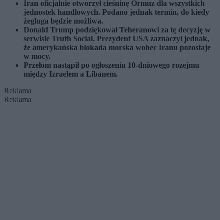
Iran oficjalnie otworzył cieśninę Ormuz dla wszystkich
jednostek handlowych. Podano jednak termin, do kiedy
żegluga będzie możliwa.
Donald Trump podziękował Teheranowi za tę decyzję w
serwisie Truth Social. Prezydent USA zaznaczył jednak,
że amerykańska blokada morska wobec Iranu pozostaje
w mocy.
Przełom nastąpił po ogłoszeniu 10-dniowego rozejmu
między Izraelem a Libanem.
Reklama
Reklama