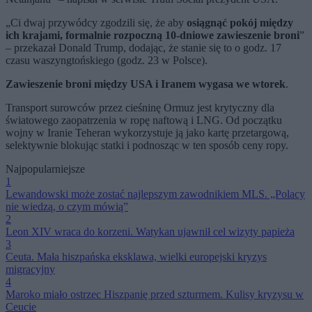
„Ci dwaj przywódcy zgodzili się, że aby
osiągnąć pokój między
ich krajami, formalnie rozpoczną 10-dniowe zawieszenie broni
”
– przekazał Donald Trump, dodając, że stanie się to o godz. 17
czasu waszyngtońskiego (godz. 23 w Polsce).
Zawieszenie broni między USA i Iranem wygasa we wtorek
.
Transport surowców przez cieśninę Ormuz jest krytyczny dla
światowego zaopatrzenia w ropę naftową i LNG. Od początku
wojny w Iranie Teheran wykorzystuje ją jako kartę przetargową,
selektywnie blokując statki i podnosząc w ten sposób ceny ropy.
Najpopularniejsze
1
Lewandowski może zostać najlepszym zawodnikiem MLS. „Polacy
nie wiedzą, o czym mówią”
2
Leon XIV wraca do korzeni. Watykan ujawnił cel wizyty papieża
3
Ceuta. Mała hiszpańska eksklawa, wielki europejski kryzys
migracyjny
4
Maroko miało ostrzec Hiszpanię przed szturmem. Kulisy kryzysu w
Ceucie