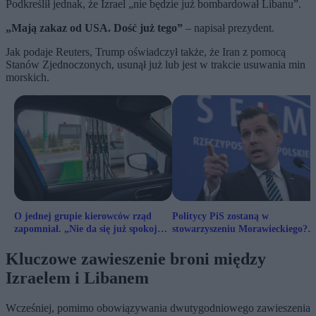
Podkreślił jednak, że Izrael „nie będzie już bombardował Libanu”.
„Mają zakaz od USA. Dość już tego”
– napisał prezydent.
Jak podaje Reuters, Trump oświadczył także, że Iran z pomocą
Stanów Zjednoczonych, usunął już lub jest w trakcie usuwania min
morskich.
O jednej grupie kierowców rząd
Politycy PiS zostaną w
zapomniał. „Nie da się już spokojnie
stowarzyszeniu Morawieckiego?
patrzeć”
Bocheński komentuje słowa
Jabłońskiego
Kluczowe zawieszenie broni między
Izraelem i Libanem
Wcześniej, pomimo obowiązywania dwutygodniowego zawieszenia