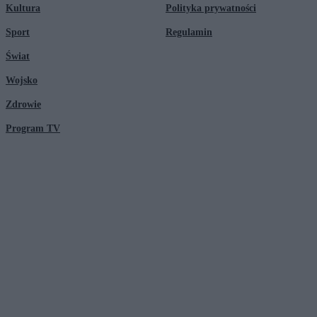
Kultura
Polityka prywatności
Sport
Regulamin
Świat
Wojsko
Zdrowie
Program TV
© 2026 Kanał Zero Spółka Akcyjna