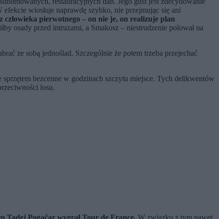
ublimowanych, restauracyjnych dań. Jego gust jest zdecydowanie
 efekcie wiosłuje naprawdę szybko, nie przejmując się ani
 z człowieka pierwotnego – on nie je, on realizuje plan
iłby osady przed intruzami, a Smakosz – niestrudzenie polował na
rać ze sobą jednoślad. Szczególnie że potem trzeba przejechać
ą ze sprzętem bezcenne w godzinach szczytu miejsce. Tych delikwentów
przeciwności losu.
ym Tadej Pogačar wygrał Tour de France.
W związku z tym nawet