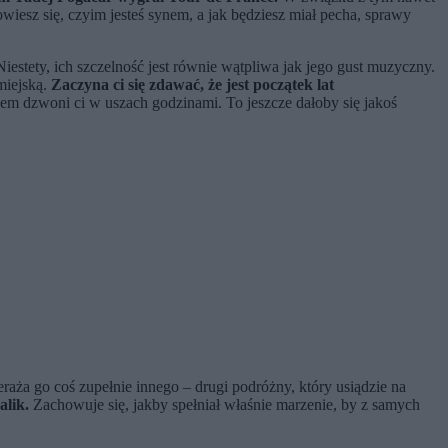
wiesz się, czyim jesteś synem, a jak będziesz miał pecha, sprawy
estety, ich szczelność jest równie wątpliwa jak jego gust muzyczny.
miejską.
Zaczyna ci się zdawać, że jest początek lat
zem dzwoni ci w uszach godzinami. To jeszcze dałoby się jakoś
eraża go coś zupełnie innego
–
drugi podróżny, który usiądzie na
alik.
Zachowuje się, jakby spełniał właśnie marzenie, by z samych