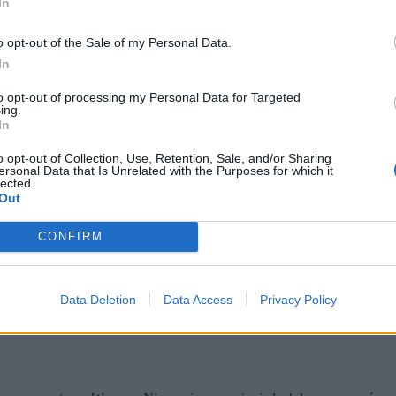
In
 Apokalipsy, on jest na nią gotów.
Wyskoczy z pędzącego wagonu, wbie
 i
–
co najgorsze!
–
z ludźmi, którzy nie mają pojęcia, jak rozpalić ogi
o opt-out of the Sale of my Personal Data.
ześnie pogardę i misję. Pogardę dla tego, jakim jesteś mięczakiem, mis
In
to opt-out of processing my Personal Data for Targeted
abożnym skupieniem, że od ekranu nie oderwałaby go nawet wspomniana
ing.
z, iż ogląda jakiś frapujący wykład filozofa Leszka Kołakowskiego na
In
eśnie w duchu za to, że naruszasz jego intymną relację z komórką. I t
 intelektualne wyzwania na bliżej nieokreśloną przyszłość i
zerka na s
o opt-out of Collection, Use, Retention, Sale, and/or Sharing
ersonal Data that Is Unrelated with the Purposes for which it
lected.
Out
CONFIRM
Data Deletion
Data Access
Privacy Policy