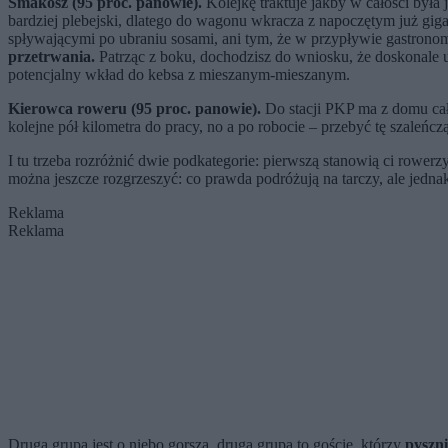
Smakosz (95 proc. panowie).
Kolejkę traktuje jakby w całości by
bardziej plebejski, dlatego do wagonu wkracza z napoczętym już gig
spływającymi po ubraniu sosami, ani tym, że w przypływie gastrono
przetrwania.
Patrząc z boku, dochodzisz do wniosku, że doskonale u
potencjalny wkład do kebsa z mieszanym-mieszanym.
Kierowca roweru (95 proc. panowie).
Do stacji PKP ma z domu całe
kolejne pół kilometra do pracy, no a po robocie
–
przebyć tę szaleńcz
I tu trzeba rozróżnić dwie podkategorie: pierwszą stanowią ci rower
można jeszcze rozgrzeszyć: co prawda podróżują na tarczy, ale jedn
Reklama
Reklama
Druga grupa jest o niebo gorsza, druga grupa to goście, którzy
pyszni