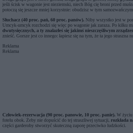
jeśli ścisk w wagonie jest nieziemski, niech Bóg cię broni przed mu
potoczą się jeszcze mniej korzystnie: obudzisz w tym samozwańczym 
Słuchacz (40 proc. pań, 60 proc. panów).
Niby wszystko jest w por
Umcyk-umcyk rozchodzi się więc po wagonie jak zaraza. Po kilku min
dwutysięcznych, a ty znalazłeś się jakimś nieszczęśliwym zrząd
znieść. Gorsze jest co innego: łapiesz się na tym, że ta jego straszna 
Reklama
Reklama
Człowiek-rezerwacja (90 proc. panowie, 10 proc. panie).
W życiu 
fotelu obok. Żeby nie dopuścić do tej straszliwej sytuacji,
rozkłada na
części garderoby stworzyć skuteczną zaporę przeciwko ludzkości.