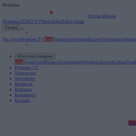
Reklama
Strona główna
Program ZERO TV
Newsletter
Zgłoś temat
Zaloguj
Na żywo
Program TV
Kraj
Świat
Sport
Opinie
Biznes
Technologia
Wojsk
Wszystkie kategorie
Kraj
Świat
Sport
Biznes
Technologia
Wojsko
Zdrowie
Kultura
Nau
Program TV
Najnowsze
Newsletter
Redakcja
Reklama
Regulamin
Kontakt
Kra