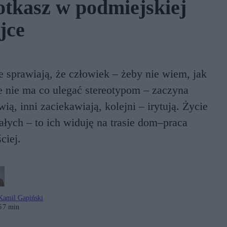
otkasz w podmiejskiej
jce
 sprawiają, że człowiek – żeby nie wiem, jak
że nie ma co ulegać stereotypom – zaczyna
ą, inni zaciekawiają, kolejni – irytują. Życie
łych – to ich widuję na trasie dom–praca
ciej.
Kamil Gapiński
6
7 min