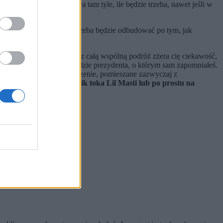
gnie do lasu i przetrwa tam tyle, ile będzie trzeba, nawet jeśli w
eń bez zapalniczki.
ję
–
wobec świata, który trzeba będzie odbudować po tym, jak
 wyżej Apokalipsa. Przez całą wspólną podróż zżera cię ciekawość,
 temat sensu życia lub orędzie prezydenta, o którym sam zapomniałeś.
u czeka cię bolesne zaskoczenie, pomieszane zazwyczaj z
tory Dzikiego Trenera, tik toka Lil Masti lub po prostu na