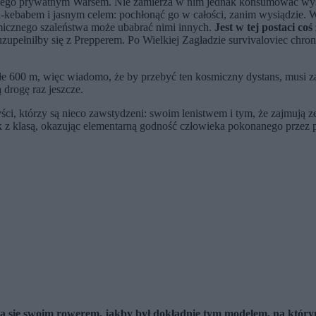
ła jego prywatnym Warsem. Nie zamierza w nim jednak konsumować wys
a-kebabem i jasnym celem: pochłonąć go w całości, zanim wysiądzie. W
micznego szaleństwa może ubabrać nimi innych.
Jest w tej postaci coś
zupełniłby się z Prepperem. Po Wielkiej Zagładzie survivaloviec chron
 600 m, więc wiadomo, że by przebyć ten kosmiczny dystans, musi zab
ą drogę raz jeszcze.
zyści, którzy są nieco zawstydzeni: swoim lenistwem i tym, że zajmuj
ak z klasą, okazując elementarną godność człowieka pokonanego przez 
ą się swoim rowerem, jakby był dokładnie tym modelem, na któr