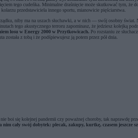
śnięciem tego cudeńka. Minimalne draśnięcie może skutkować tym, że do
kolarzu przedstawiciela innego sportu, mianowicie pięściarstwa.
ządku, niby ma na uszach słuchawki, a w nich — swój osobny świat. Ni
utach tego akustycznego terroru zapominasz, że jedziesz kolejką pod
zeniem losu w Energy 2000 w Przytkowicach.
Po rozstaniu ze słuchac
nuta została z tobą i że podśpiewujesz ją potem przez pół dnia.
nie boi się kolejnej pandemii czy poważnej choroby, tak naprawdę prz
 nim cały swój dobytek: plecak, zakupy, kurtkę, czasem jeszcze sz