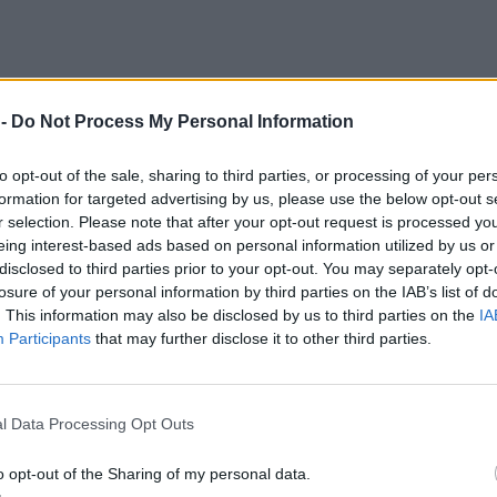
 -
Do Not Process My Personal Information
to opt-out of the sale, sharing to third parties, or processing of your per
formation for targeted advertising by us, please use the below opt-out s
r selection. Please note that after your opt-out request is processed y
eing interest-based ads based on personal information utilized by us or
disclosed to third parties prior to your opt-out. You may separately opt-
losure of your personal information by third parties on the IAB’s list of
. This information may also be disclosed by us to third parties on the
IA
Participants
that may further disclose it to other third parties.
wacji).
Dziesięć minut wspólnej podróży i wiesz o niej wszystko. Dlac
ujesz Bogu, że los połączył Was na kwadrans, a nie na trasę Gdańsk-Kr
ą łatwością, czy po prostu osiągnęła ten niesamowity stan zen, w któ
l Data Processing Opt Outs
aduła zaczyna ci się kojarzyć z mnichem z klasztoru Shaolin.
Tyle 
owe kompromisy. Choćby słońce przygrzało jak w Omanie w środku lata
o opt-out of the Sharing of my personal data.
leni, wojskowy plecak i okulary przeciwsłoneczne, przez które nieustan