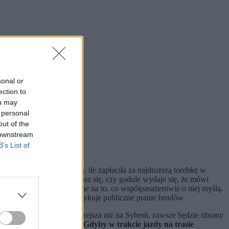
sonal or
ection to
ou may
 personal
out of the
 downstream
B’s List of
zego już nie kocha Marka, ile zapłaciła za najdroższą torebkę w
aków. Następnie zastanawiasz się, czy gadule wydaje się, że mówi
rym ma kompletnie wywalone na to, co współpasażerowie o niej myślą.
że zamiast medytacji praktykuje publiczne pranie brudów.
, choćby zima była ostrzejsza niż na Syberii, zawsze będzie ubrany
ne świdruje rzeczywistość.
Gdyby w trakcie jazdy na trasie