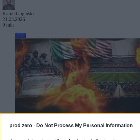
Kamil Gapiński
21.03.2026
9 min
Świat
prod zero -
Do Not Process My Personal Information
Iran zagra na MŚ, ale... poza USA? Stutysięczna