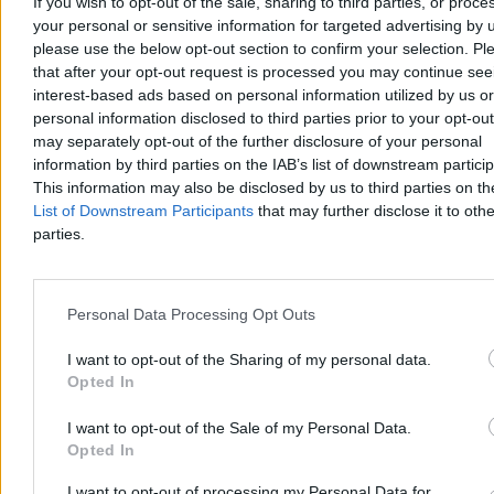
If you wish to opt-out of the sale, sharing to third parties, or proce
armia na ratunek Meksykowi
your personal or sensitive information for targeted advertising by 
Świat płonie od miesięcy, więc siłą rzeczy języki ognia dosięgają też
please use the below opt-out section to confirm your selection. Pl
zbliżający się mundial. Czy Iran w ogóle pojedzie na ten turniej? Jak
that after your opt-out request is processed you may continue see
zapewnić bezpieczeństwo kibicom, którzy wybiorą się do miasta
interest-based ads based on personal information utilized by us or
grzechu? Skąd amerykańskie komitety organizacyjne wytrzasną
personal information disclosed to third parties prior to your opt-ou
rzekomo brakujące ćwierć miliarda dolarów? Im bliżej do
may separately opt-out of the further disclosure of your personal
mistrzostw, tym więcej pojawia się wokół nich trudnych pytań.
information by third parties on the IAB’s list of downstream partici
This information may also be disclosed by us to third parties on t
List of Downstream Participants
that may further disclose it to othe
Kamil Gapiński
parties.
18.03.2026
8 min
Kultura
Personal Data Processing Opt Outs
I want to opt-out of the Sharing of my personal data.
Opted In
I want to opt-out of the Sale of my Personal Data.
Opted In
I want to opt-out of processing my Personal Data for