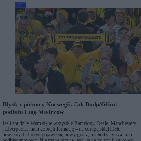
Świat
Błysk z północy Norwegii. Jak Bodø/Glimt
podbiło Ligę Mistrzów
Jeśli znudziły Wam się te wszystkie Barcelony, Reale, Manchestery
i Liverpoole, mam dobrą informację – na europejskiej liście
poważnych drużyn pojawił się nowy gracz, pochodzący zza koła
podbiegunowego. Nie ma w nim gwiazd, są za to: stolik kawowy,