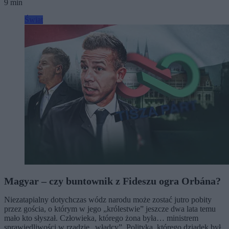
9 min
Świat
Magyar – czy buntownik z Fideszu ogra Orbána?
Niezatapialny dotychczas wódz narodu może zostać jutro pobity
przez gościa, o którym w jego „królestwie” jeszcze dwa lata temu
mało kto słyszał. Człowieka, którego żona była… ministrem
sprawiedliwości w rządzie „władcy”. Polityka, którego dziadek był