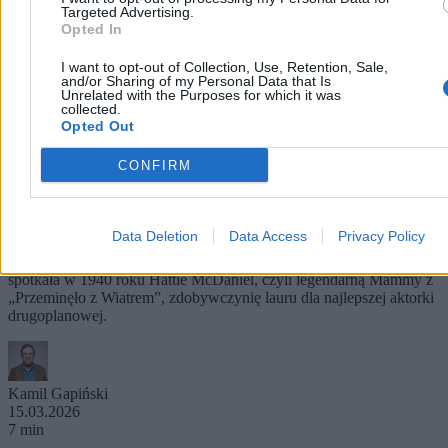
Targeted Advertising.
Opted In
I want to opt-out of Collection, Use, Retention, Sale,
and/or Sharing of my Personal Data that Is
Unrelated with the Purposes for which it was
collected.
Opted Out
Oscary: skandale, wpadki i żarty, które
CONFIRM
zapamiętał świat
Marzenia się spełniły, zdobyłaś Oscara! Niestety, podczas
uroczystości nie możesz siedzieć z pozostałymi gośćmi, bo tak się
Data Deletion
Data Access
Privacy Policy
składa, że masz czarny kolor skóry, a hotel, w którym odbywa się
ceremonia, prowadzi akurat segregację rasową. Taka sytuacja
spotkała w 1940 roku Hattie McDaniel, czyli legendarną Mammy z
„Przeminęło z Wiatrem”, zdobywczynię lauru dla najlepszej aktorki
drugoplanowej.
Kamil Gapiński
15.03.2026
7 min