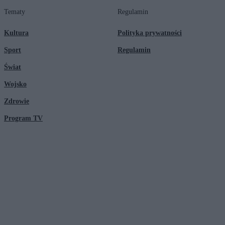
Tematy
Regulamin
Kultura
Polityka prywatności
Sport
Regulamin
Świat
Wojsko
Zdrowie
Program TV
© 2026 Kanał Zero Spółka Akcyjna