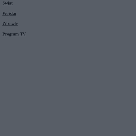
Świat
Wojsko
Zdrowie
Program TV
© 2026 Kanał Zero Spółka Akcyjna