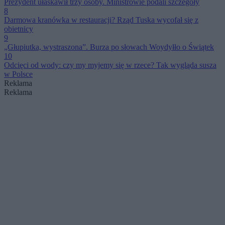
Prezydent ułaskawił trzy osoby. Ministrowie podali szczegóły
8
Darmowa kranówka w restauracji? Rząd Tuska wycofał się z
obietnicy
9
„Głupiutka, wystraszona”. Burza po słowach Woydyłło o Świątek
10
Odcięci od wody: czy my myjemy się w rzece? Tak wygląda susza
w Polsce
Reklama
Reklama