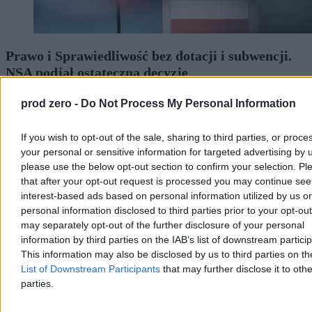
Prawo i Sprawiedliwość bez dotacji i subwencji.
NSA podjął ostateczną decyzję
Naczelny Sąd Administracyjny ostatecznie oddalił skargę kasacyjną
prod zero -
Do Not Process My Personal Information
Prawa i Sprawiedliwości w sprawie wstrzymanych dotacji oraz
subwencji. Sąd uznał, że minister finansów nie pozostawał w
bezczynności, blokując środki po decyzji PKW. Politycy rządzący
If you wish to opt-out of the sale, sharing to third parties, or proce
mówią o bezdyskusyjnym zwycięstwie prawa.
your personal or sensitive information for targeted advertising by 
please use the below opt-out section to confirm your selection. Pl
that after your opt-out request is processed you may continue see
interest-based ads based on personal information utilized by us or
Tomasz Pałasz
personal information disclosed to third parties prior to your opt-ou
Wczoraj 19:36
may separately opt-out of the further disclosure of your personal
3 min
information by third parties on the IAB’s list of downstream partici
Kraj
This information may also be disclosed by us to third parties on t
List of Downstream Participants
that may further disclose it to othe
parties.