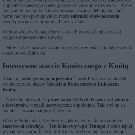
Ligi Debat wieszczył wielką przyszłość Zuzannie Piwowar. – Ale w
tym starciu przegrała. Niewykorzystana szansa debiutanta, choć
tremy nie było po niej widać, może
zabrakło doświadczenia
–
ocenił prowadzący program „Przekaz Dnia”.
Według widzów Kanału Zero, starcie Piwowar-Zembaczyński
wygrała reprezentantka Lewicy.
– Mówi się, że nasi widzowie to męscy szowiniści, a tu takie wyniki
– zażartował Zalewski.
Intensywne starcie Koniecznego z Kmitą
Mianem „
intensywnego pojedynku”
Jacek Prusinowski określił
wymianę zdań między
Maciejem Koniecznym a Łukaszem
Kmitą
.
– Nie będę ukrywał, że
przedstawiciel Partii Razem jest jednym
z faworytów
, wypadł merytorycznie i spokojnie. Taki styl mi się
podoba – powiedział Igor Zalewski.
Według Podgajnika, Konieczny – jako jedyny – bardzo dobrze
zastosował rekwizyt
. – Ten
kolorowy wpis Trumpa
o wiele lepiej
wypadł niż czarno-białe kartki Kmity. Widzom nie było łatwo je