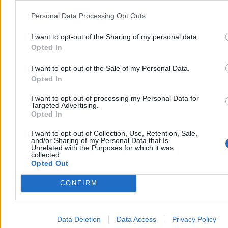
Personal Data Processing Opt Outs
I want to opt-out of the Sharing of my personal data.
Opted In
I want to opt-out of the Sale of my Personal Data.
Opted In
I want to opt-out of processing my Personal Data for
Targeted Advertising.
Opted In
Na to liczy Rozwój Plus. „Potrzebują mięsa
armatniego”
I want to opt-out of Collection, Use, Retention, Sale,
and/or Sharing of my Personal Data that Is
Na rok i dwa miesiące przed wyborami parlamentarnymi
Unrelated with the Purposes for which it was
collected.
stowarzyszenie Rozwój Plus ma ok. 6 proc. poparcia. Jak
Opted Out
zapowiada Mateusz Morawiecki, to dopiero początek. – Jest
zainteresowanie – słyszymy wśród jego stronników. Pozostaje
jednak wiele niewiadomych.
CONFIRM
Data Deletion
Data Access
Privacy Policy
Kasjan Owsianko