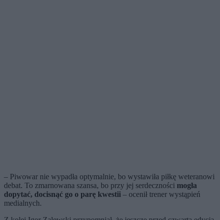
– Piwowar nie wypadła optymalnie, bo wystawiła piłkę weteranowi
debat. To zmarnowana szansa, bo przy jej serdeczności
mogła
dopytać, docisnąć go o parę kwestii
– ocenił trener wystąpień
medialnych.
Z kolei Igor Zalewski przypomniał, że jeszcze przed czwartą edycją