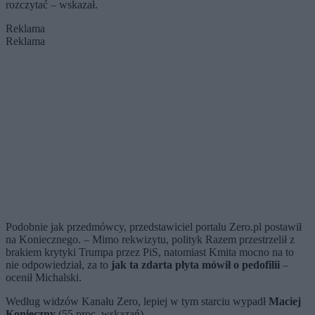
rozczytać – wskazał.
Reklama
Reklama
Podobnie jak przedmówcy, przedstawiciel portalu Zero.pl postawił
na Koniecznego. – Mimo rekwizytu, polityk Razem przestrzelił z
brakiem krytyki Trumpa przez PiS, natomiast Kmita mocno na to
nie odpowiedział, za to
jak ta zdarta płyta mówił o pedofilii
–
ocenił Michalski.
Według widzów Kanału Zero, lepiej w tym starciu wypadł
Maciej
Konieczny
(55 proc. wskazań).