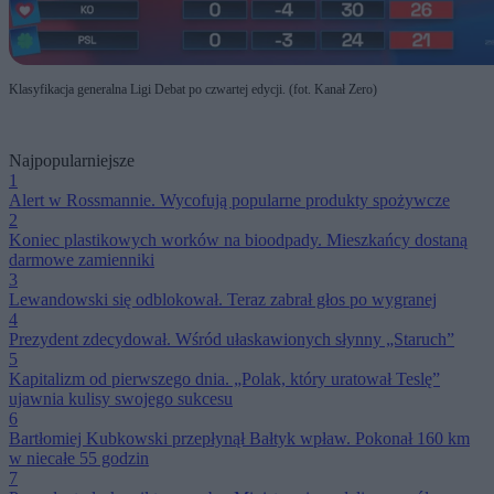
Klasyfikacja generalna Ligi Debat po czwartej edycji. (fot. Kanał Zero)
Najpopularniejsze
1
Alert w Rossmannie. Wycofują popularne produkty spożywcze
2
Koniec plastikowych worków na bioodpady. Mieszkańcy dostaną
darmowe zamienniki
3
Lewandowski się odblokował. Teraz zabrał głos po wygranej
4
Prezydent zdecydował. Wśród ułaskawionych słynny „Staruch”
5
Kapitalizm od pierwszego dnia. „Polak, który uratował Teslę”
ujawnia kulisy swojego sukcesu
6
Bartłomiej Kubkowski przepłynął Bałtyk wpław. Pokonał 160 km
w niecałe 55 godzin
7