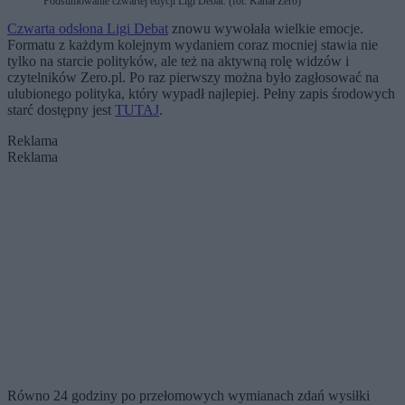
Podsumowanie czwartej edycji Ligi Debat. (fot. Kanał Zero)
Czwarta odsłona Ligi Debat
znowu wywołała wielkie emocje.
Formatu z każdym kolejnym wydaniem coraz mocniej stawia nie
tylko na starcie polityków, ale też na aktywną rolę widzów i
czytelników Zero.pl. Po raz pierwszy można było zagłosować na
ulubionego polityka, który wypadł najlepiej. Pełny zapis środowych
starć dostępny jest
TUTAJ
.
Reklama
Reklama
Równo 24 godziny po przełomowych wymianach zdań wysiłki