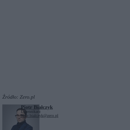
Źródło:
Zero.pl
Piotr Białczyk
Dziennikarz
piotr.bialczyk@zero.pl